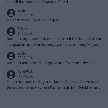
Es fehlt der Tipp zur 2. Etappe im Artikel
willi64
04-07-2026
wo ist denn der Tipp zur 2. Etappe?
Z-Man
23-05-2026
Nichts für ungut, aber sind wir doch mal ehrlich: Momentan kan
n Vingegaard nur dann Rennen gewinnen, wenn Tadej Pogacar
nicht mitfährt!!!
willi64
07-05-2026
wie spielt man denn mit da gbit keinen Button und nichts
FlyingWvA
16-04-2026
Tut mir leid, aber so klingen schlechte Verlierer! Erst kritisiert
Bjerg, dass niemand seinem Kapitän nach dem Defekt einen ro
ten Teppich ausrollt. Dann schimpft Pogacar selber über seine
"Shimano-Schubkarre", ehe Morgado denkt, dass der Weltmeis
ter mit einem platten Reifen ins Velodrome einfuhr. Schlechter