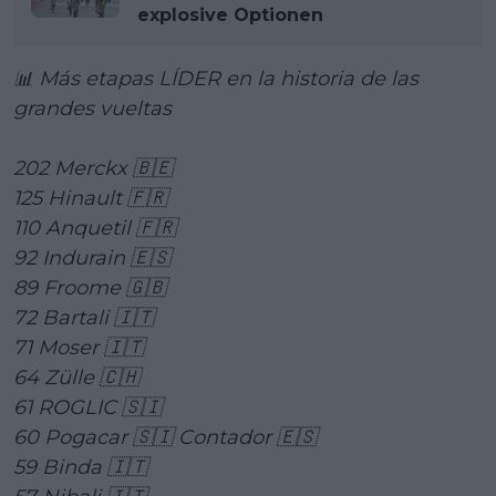
explosive Optionen
📊 Más etapas LÍDER en la historia de las
grandes vueltas
202 Merckx 🇧🇪
125 Hinault 🇫🇷
110 Anquetil 🇫🇷
92 Indurain 🇪🇸
89 Froome 🇬🇧
72 Bartali 🇮🇹
71 Moser 🇮🇹
64 Zülle 🇨🇭
61 ROGLIC 🇸🇮
60 Pogacar 🇸🇮 Contador 🇪🇸
59 Binda 🇮🇹