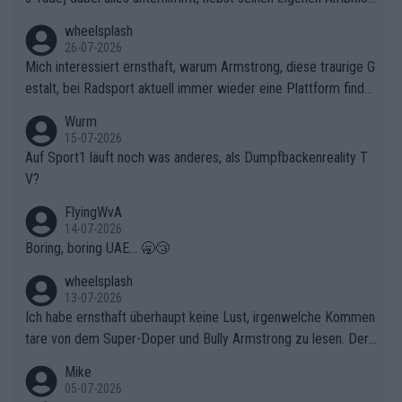
en, gegenüber seinen Helfern Solidarität zu zeigen und so das
wheelsplash
ganze Team auch mental stark zu machen und konkret am Erf
26-07-2026
olg teilzuhaben, ist ihm ganz hoch anzurechnen. Das ist ein Zei
Mich interessiert ernsthaft, warum Armstrong, diese traurige G
chen weit über den Radsport hinaus.
estalt, bei Radsport aktuell immer wieder eine Plattform finde
t. Könnte mir die Redaktion diese Frage beantworten?
Wurm
15-07-2026
Auf Sport1 läuft noch was anderes, als Dumpfbackenreality T
V?
FlyingWvA
14-07-2026
Boring, boring UAE... 🥱😴
wheelsplash
13-07-2026
Ich habe ernsthaft überhaupt keine Lust, irgenwelche Kommen
tare von dem Super-Doper und Bully Armstrong zu lesen. Der
Typ ist so was von daneben. Er kann seine Meinung haben, abe
Mike
r die gehört nicht in dieses Medium!
05-07-2026