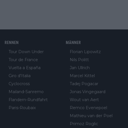
RENNEN
MÄNNER
Tour Down Under
Florian Lipowitz
Tour de France
Nils Politt
Vuelta a España
Jan Ullrich
Giro d'Italia
Marcel Kittel
Cyclocross
Tadej Pogacar
Mailand-Sanremo
Jonas Vingegaard
Flandern-Rundfahrt
Wout van Aert
Paris-Roubaix
Remco Evenepoel
Mathieu van der Poel
Primoz Roglic