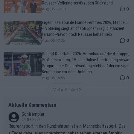
Reusser, Vollering verkürzt den Rückstand
0
Aug 05, 19:00
Ergebnisse Tour de France Femmes 2026, Etappe 5
– Vollering siegt an chaotischem Tag, distanziert
Ferrand-Prévot, doch Reusser behält Gelb
0
Aug 05, 17:58
Poland-Rundfahrt 2026: Vorschau auf die 4. Etappe,
Profile, Favoriten, TV- und Online-Übertragung sowie
Prognosen – Gesamtwertung steht auf der einzigen
Bergetappe vor dem Umbruch
0
Aug 05, 18:53
Mehr Artikel
Aktuelle Kommentare
Schtrampler
29-07-2026
Radrennsport in den Rundfahrten ist ein Mannschaftssport. Das
s Tadej dabei alles unternimmt, nebst seinen eigenen Ambition