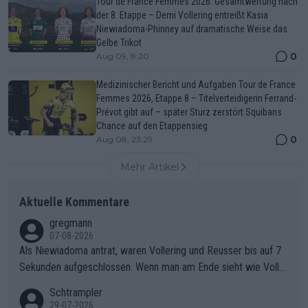
Tour de France Femmes 2026: Gesamtwertung nach
der 8. Etappe – Demi Vollering entreißt Kasia
Niewiadoma-Phinney auf dramatische Weise das
Gelbe Trikot
0
Aug 09, 8:20
Medizinischer Bericht und Aufgaben Tour de France
Femmes 2026, Etappe 8 – Titelverteidigerin Ferrand-
Prévot gibt auf – später Sturz zerstört Squibans
Chance auf den Etappensieg
0
Aug 08, 23:29
Mehr Artikel
Aktuelle Kommentare
gregmann
07-08-2026
Als Niewiadoma antrat, waren Vollering und Reusser bis auf 7
Sekunden aufgeschlossen. Wenn man am Ende sieht wie Voller
ing Reusser hat stehen lassen, ist es unverständlich, wieso Voll
Schtrampler
ering die 7 Sekunden zu Niewiadoma nicht geschlossen hat un
29-07-2026