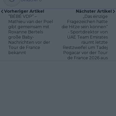
Besucher
0
Vorheriger Artikel
Nächster Artikel
“BÉBÉ VDP” –
„Das einzige
Mathieu van der Poel
Fragezeichen hätte
gibt gemeinsam mit
die Hitze sein können“
Roxanne Bertels
- Sportdirektor von
große Baby-
UAE Team Emirates
Nachrichten vor der
räumt letzte
Tour de France
Restzweifel um Tadej
bekannt
Pogacar vor der Tour
de France 2026 aus