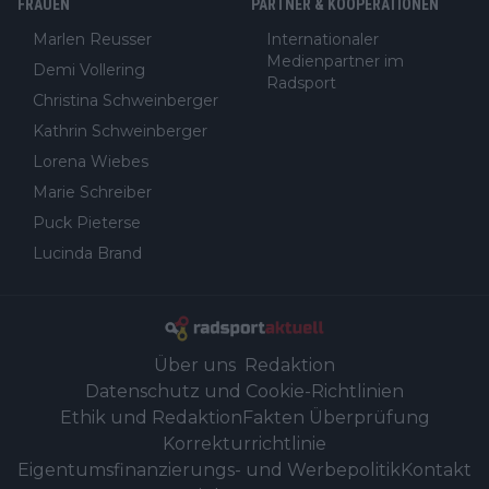
FRAUEN
PARTNER & KOOPERATIONEN
Marlen Reusser
Internationaler
Medienpartner im
Demi Vollering
Radsport
Christina Schweinberger
Kathrin Schweinberger
Lorena Wiebes
Marie Schreiber
Puck Pieterse
Lucinda Brand
Über uns
Redaktion
Datenschutz und Cookie-Richtlinien
Ethik und Redaktion
Fakten Überprüfung
Korrekturrichtlinie
Eigentumsfinanzierungs- und Werbepolitik
Kontakt