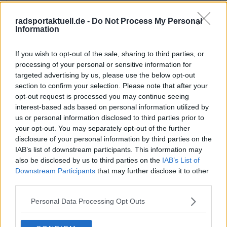
Jetzt kostenlos den RadsportAktuell-
radsportaktuell.de -
Do Not Process My Personal
Newsletter abonnieren!
Information
Nachdem du auf „Abonnieren“ geklickt hast,
erhältst du sofort eine E-Mail von uns. Bei
If you wish to opt-out of the sale, sharing to third parties, or
einigen Lesern landet diese im Spam-
processing of your personal or sensitive information for
Ordner – überprüfe ihn daher bitte ebenfalls.
targeted advertising by us, please use the below opt-out
Alle wichtigen News, Ergebnisse und
section to confirm your selection. Please note that after your
Rennvorschauen – täglich kompakt per E-
opt-out request is processed you may continue seeing
Mail.
interest-based ads based on personal information utilized by
us or personal information disclosed to third parties prior to
your opt-out. You may separately opt-out of the further
Abonnieren
disclosure of your personal information by third parties on the
IAB’s list of downstream participants. This information may
also be disclosed by us to third parties on the
IAB’s List of
Downstream Participants
that may further disclose it to other
Pascal Michiels
third parties.
SEO-Manager, Sportjournalist und Editor-in-chief
In meiner Nachbarschaft wuchs man mit der Tour de
Personal Data Processing Opt Outs
France auf. Sie war überall – es waren die letzten großen
Jahre von Eddy Merckx. Wir waren Kinder, trugen Trikots