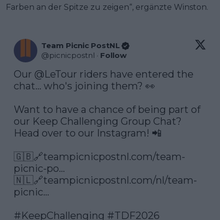
Farben an der Spitze zu zeigen“, ergänzte Winston.
Team Picnic PostNL
@
picnicpostnl
·
Follow
Our 
@LeTour
 riders have entered the 
chat... who's joining them? 👀

Want to have a chance of being part of 
our Keep Challenging Group Chat? 
Head over to our Instagram! 📲

🇬🇧🔗
teampicnicpostnl.com/team-
picnic-po…
🇳🇱🔗
teampicnicpostnl.com/nl/team-
picnic…
#KeepChallenging
#TDF2026