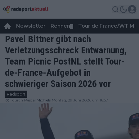
Newsletter
Rennen
Tour de France/WT Ma
▼
Pavel Bittner gibt nach
Verletzungsschreck Entwarnung,
Team Picnic PostNL stellt Tour-
de-France-Aufgebot in
schwieriger Saison 2026 vor
Radsport
durch
Pascal Michiels
Montag, 29 Juni 2026 um 16:57