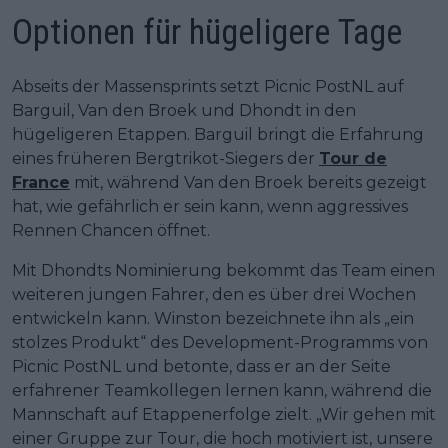
Optionen für hügeligere Tage
Abseits der Massensprints setzt Picnic PostNL auf
Barguil, Van den Broek und Dhondt in den
hügeligeren Etappen. Barguil bringt die Erfahrung
eines früheren Bergtrikot-Siegers der
Tour de
France
mit, während Van den Broek bereits gezeigt
hat, wie gefährlich er sein kann, wenn aggressives
Rennen Chancen öffnet.
Mit Dhondts Nominierung bekommt das Team einen
weiteren jungen Fahrer, den es über drei Wochen
entwickeln kann. Winston bezeichnete ihn als „ein
stolzes Produkt“ des Development-Programms von
Picnic PostNL und betonte, dass er an der Seite
erfahrener Teamkollegen lernen kann, während die
Mannschaft auf Etappenerfolge zielt. „Wir gehen mit
einer Gruppe zur Tour, die hoch motiviert ist, unsere