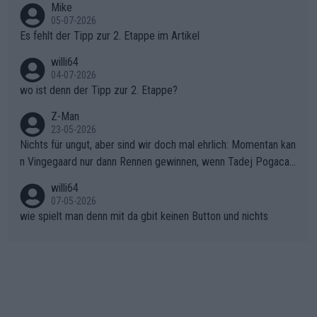
Mike
en.Teurer Sekundenpoker: Die Quittung sind nun 15 Sekunden
r die gehört nicht in dieses Medium!
05-07-2026
Rückstand im Gesamtklassement – ein Polster, das Niewiado
Es fehlt der Tipp zur 2. Etappe im Artikel
ma vor der Schlussetappe nach Nizza alle Trümpfe in die Hand
willi64
gibt. Diese Etappe wird sicher als der psychologische Wendep
04-07-2026
unkt dieser Tour in die Geschichte eingehen. Wenn man bei so
wo ist denn der Tipp zur 2. Etappe?
einem harten Aufstieg einmal den Moment verpasst und der K
onkurrentin die "zweite Luft" schenkt, ist der Schaden am Ber
Z-Man
23-05-2026
g kaum noch zu reparieren.Vor uns liegt nun das große Finale R
Nichts für ungut, aber sind wir doch mal ehrlich: Momentan kan
ichtung Nizza. Niewiadoma hat psychologisch Oberwasser, ab
n Vingegaard nur dann Rennen gewinnen, wenn Tadej Pogacar
er SD Worx und Vollering müssen jetzt All-In gehen. (gregman
nicht mitfährt!!!
n)
willi64
07-05-2026
wie spielt man denn mit da gbit keinen Button und nichts