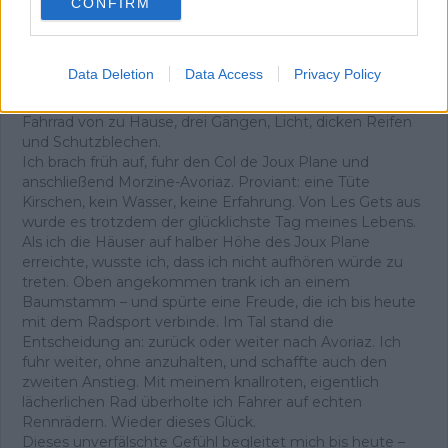
und spielten die gesamte Rundfahrt nach. Zwei Brücken
CONFIRM
wurden zu unseren „Bergen“, und wir rasten über
Straßen, als Autos noch nicht den Ton angaben. Mit 13
Jahren war mein Herz endgültig dem Radsport verfallen.
Data Deletion
Data Access
Privacy Policy
In einem Urlaub in Frankreich durfte ich nach langem
Drängen eine echte Bergetappe fahren – mit meinem
Fahrrad von zu Hause, drei Gängen, Licht, dicken Reifen
und Schutzblechen.
Ich brach früh auf, fuhr den Col de Joux Plane und
anschließend Morzine-Avoriaz. Proviant: eine Tüte
Kirschen, kein Wasser, keine Erfahrung. Von Les Gets aus
wurde es trotzdem der glücklichste Tag meines Lebens.
Als ich die Häuser auf halber Höhe des Joux Plane
erreichte, wusste ich, dass ich nicht aufhören würde zu
treten. Oben angekommen trank ich an einem
Baumstamm – und spürte eine Freude, die ich bis heute
mit dem Radsport verbinde. Im Tal stand die
Entscheidung an: zurück oder weiter nach Avoriaz. Ich
fuhr weiter, ohne anzuhalten, und schaffte auch den
zweiten Anstieg. Mit meinem knallroten, eigentlich
lächerlichen Rad überholte ich Fahrer auf echten
Rennrädern. Wieder dieses Glück.
Dieses unverfälschte Gefühl begleitet mich bis heute –