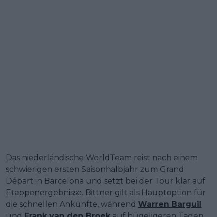
Das niederländische WorldTeam reist nach einem
schwierigen ersten Saisonhalbjahr zum Grand
Départ in Barcelona und setzt bei der Tour klar auf
Etappenergebnisse. Bittner gilt als Hauptoption für
die schnellen Ankünfte, während
Warren Barguil
und
Frank van den Broek
auf hügeligeren Tagen