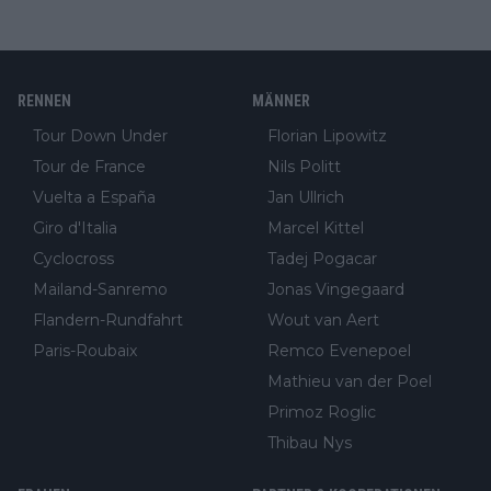
RENNEN
MÄNNER
Tour Down Under
Florian Lipowitz
Tour de France
Nils Politt
Vuelta a España
Jan Ullrich
Giro d'Italia
Marcel Kittel
Cyclocross
Tadej Pogacar
Mailand-Sanremo
Jonas Vingegaard
Flandern-Rundfahrt
Wout van Aert
Paris-Roubaix
Remco Evenepoel
Mathieu van der Poel
Primoz Roglic
Thibau Nys