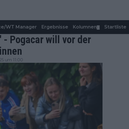
nce/WT Manager
Ergebnisse
Kolumnen
Startliste
▼
" - Pogacar will vor der
innen
25 um 11:00