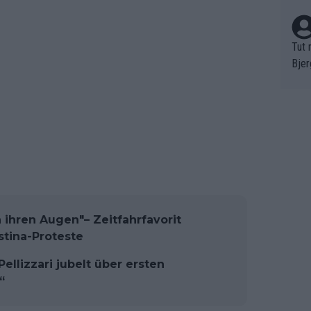
Tut 
Bjer
oten
ne "
meis
chte
r de
bst 
 ihren Augen"– Zeitfahrfavorit
stina-Proteste
Pellizzari jubelt über ersten
“