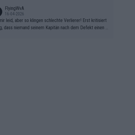
FlyingWvA
16-04-2026
mir leid, aber so klingen schlechte Verlierer! Erst kritisiert
g, dass niemand seinem Kapitän nach dem Defekt einen r
 Teppich ausrollt. Dann schimpft Pogacar selber über sei
Shimano-Schubkarre", ehe Morgado denkt, dass der Welt
ter mit einem platten Reifen ins Velodrome einfuhr. Schle
r Stil!!! Insbesondere, wenn man sich die Rennsituation vo
m Defekt anschaut - wer andern eine Grube gräbt, fällt sel
hinein.