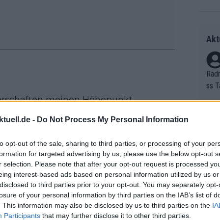
Akt
Radr
ss T
onen
terschaften meinen Höhepunkt
as g
 letzten Abschnitt der Saison“, so
tuell.de -
Do Not Process My Personal Information
Erfo
Mich
h gutes Training.“
Zeic
Gest
to opt-out of the sale, sharing to third parties, or processing of your per
et. 
formation for targeted advertising by us, please use the below opt-out s
r selection. Please note that after your opt-out request is processed y
Auf 
eing interest-based ads based on personal information utilized by us or
em prall gefüllten Kalender eine
V?
disclosed to third parties prior to your opt-out. You may separately opt-
rühjahrsklassikern, der Dauphiné und
losure of your personal information by third parties on the IAB’s list of
eiteres Höhentrainingslager.
. This information may also be disclosed by us to third parties on the
IA
Participants
that may further disclose it to other third parties.