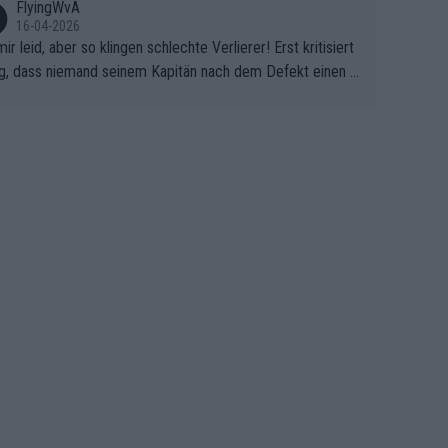
FlyingWvA
16-04-2026
mir leid, aber so klingen schlechte Verlierer! Erst kritisiert
g, dass niemand seinem Kapitän nach dem Defekt einen r
 Teppich ausrollt. Dann schimpft Pogacar selber über sei
Shimano-Schubkarre", ehe Morgado denkt, dass der Welt
ter mit einem platten Reifen ins Velodrome einfuhr. Schle
r Stil!!! Insbesondere, wenn man sich die Rennsituation vo
m Defekt anschaut - wer andern eine Grube gräbt, fällt sel
hinein.