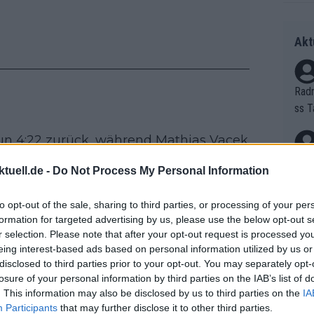
Akt
Radr
ss T
onen
un 4:22 zurück, während Mathias Vacek
as g
Erfo
ie Uhr auf Rang drei bei 4:27
Mich
tuell.de -
Do Not Process My Personal Information
Zeic
Gest
et. 
to opt-out of the sale, sharing to third parties, or processing of your per
plette Bild zu kennen
formation for targeted advertising by us, please use the below opt-out s
Auf 
r selection. Please note that after your opt-out request is processed y
eing interest-based ads based on personal information utilized by us or
V?
nug, um zu halten. Der Alpecin -
disclosed to third parties prior to your opt-out. You may separately opt-
unkt vor Tim Wellens und trug dieses
losure of your personal information by third parties on the IAB’s list of
. This information may also be disclosed by us to third parties on the
IA
 bei einer bislang eher ruhigen Ronde von
Bori
Participants
that may further disclose it to other third parties.