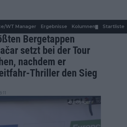
nce/WT Manager
Ergebnisse
Kolumnen
Startliste
▼
rößten Bergetappen
čar setzt bei der Tour
chen, nachdem er
itfahr-Thriller den Sieg
:11