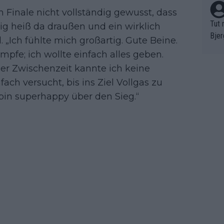
 Finale nicht vollständig gewusst, dass
Tut 
tig heiß da draußen und ein wirklich
Bjer
. „Ich fühlte mich großartig. Gute Beine.
oten
mpfe; ich wollte einfach alles geben.
ne "
der Zwischenzeit kannte ich keine
meis
ach versucht, bis ins Ziel Vollgas zu
chte
r de
 bin superhappy über den Sieg.“
bst 