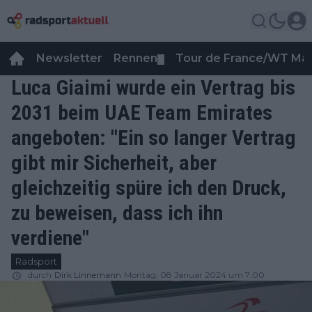
Newsletter
Rennen
Tour de France/WT Ma
▼
Luca Giaimi wurde ein Vertrag bis
2031 beim UAE Team Emirates
angeboten: "Ein so langer Vertrag
gibt mir Sicherheit, aber
gleichzeitig spüre ich den Druck,
zu beweisen, dass ich ihn
verdiene"
Radsport
durch
Dirk Linnemann
Montag, 08 Januar 2024 um 7:00