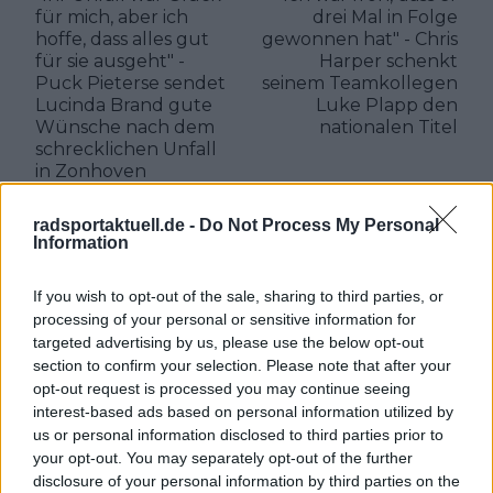
für mich, aber ich
drei Mal in Folge
hoffe, dass alles gut
gewonnen hat" - Chris
für sie ausgeht" -
Harper schenkt
Puck Pieterse sendet
seinem Teamkollegen
Lucinda Brand gute
Luke Plapp den
Wünsche nach dem
nationalen Titel
schrecklichen Unfall
in Zonhoven
radsportaktuell.de -
Do Not Process My Personal
Information
If you wish to opt-out of the sale, sharing to third parties, or
processing of your personal or sensitive information for
targeted advertising by us, please use the below opt-out
section to confirm your selection. Please note that after your
opt-out request is processed you may continue seeing
interest-based ads based on personal information utilized by
us or personal information disclosed to third parties prior to
your opt-out. You may separately opt-out of the further
disclosure of your personal information by third parties on the