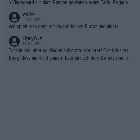
n Vingegaard nur dann Rennen gewinnen, wenn Tadej Pogacar
nicht mitfährt!!!
willi64
07-05-2026
wie spielt man denn mit da gbit keinen Button und nichts
FlyingWvA
16-04-2026
Tut mir leid, aber so klingen schlechte Verlierer! Erst kritisiert
Bjerg, dass niemand seinem Kapitän nach dem Defekt einen ro
ten Teppich ausrollt. Dann schimpft Pogacar selber über seine
"Shimano-Schubkarre", ehe Morgado denkt, dass der Weltmeis
ter mit einem platten Reifen ins Velodrome einfuhr. Schlechter
Stil!!! Insbesondere, wenn man sich die Rennsituation vor dem
Defekt anschaut - wer andern eine Grube gräbt, fällt selbst hin
ein.