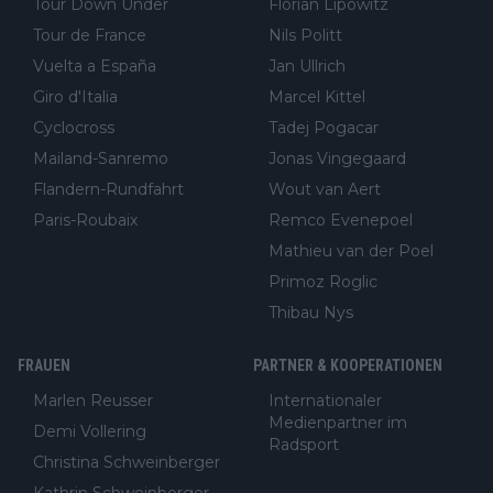
Tour Down Under
Florian Lipowitz
Tour de France
Nils Politt
Vuelta a España
Jan Ullrich
Giro d'Italia
Marcel Kittel
Cyclocross
Tadej Pogacar
Mailand-Sanremo
Jonas Vingegaard
Flandern-Rundfahrt
Wout van Aert
Paris-Roubaix
Remco Evenepoel
Mathieu van der Poel
Primoz Roglic
Thibau Nys
FRAUEN
PARTNER & KOOPERATIONEN
Marlen Reusser
Internationaler
Medienpartner im
Demi Vollering
Radsport
Christina Schweinberger
Kathrin Schweinberger