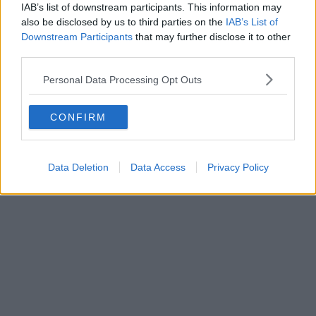
Schreiben Sie einen Kommentar
IAB’s list of downstream participants. This information may
also be disclosed by us to third parties on the
IAB’s List of
Downstream Participants
that may further disclose it to other
third parties.
Personal Data Processing Opt Outs
CONFIRM
SENDEN
Data Deletion
Data Access
Privacy Policy