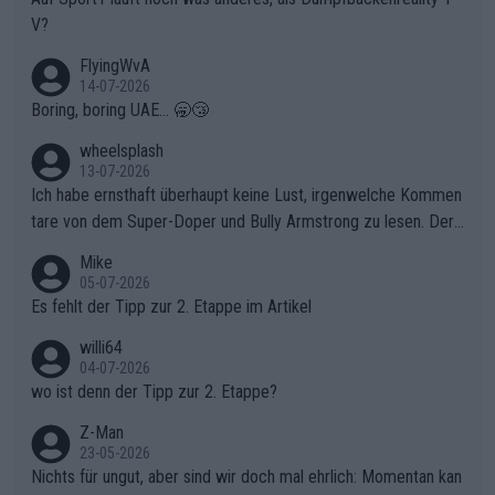
V?
FlyingWvA
14-07-2026
Boring, boring UAE... 🥱😴
wheelsplash
13-07-2026
Ich habe ernsthaft überhaupt keine Lust, irgenwelche Kommen
tare von dem Super-Doper und Bully Armstrong zu lesen. Der
Typ ist so was von daneben. Er kann seine Meinung haben, abe
Mike
r die gehört nicht in dieses Medium!
05-07-2026
Es fehlt der Tipp zur 2. Etappe im Artikel
willi64
04-07-2026
wo ist denn der Tipp zur 2. Etappe?
Z-Man
23-05-2026
Nichts für ungut, aber sind wir doch mal ehrlich: Momentan kan