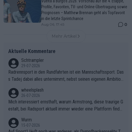
Vuelta a Burgos 2026: Vorschau auf die 4. Etappe,
Profile, Favoriten, TV- und Online-Übertragung sowie
Prognosen – Matthew Brennan geht als Topfavorit
in die letzte Sprintchance
0
Aug 06, 17:45
Mehr Artikel
Aktuelle Kommentare
Schtrampler
29-07-2026
Radrennsport in den Rundfahrten ist ein Mannschaftssport. Das
s Tadej dabei alles unternimmt, nebst seinen eigenen Ambition
en, gegenüber seinen Helfern Solidarität zu zeigen und so das
wheelsplash
ganze Team auch mental stark zu machen und konkret am Erf
26-07-2026
olg teilzuhaben, ist ihm ganz hoch anzurechnen. Das ist ein Zei
Mich interessiert ernsthaft, warum Armstrong, diese traurige G
chen weit über den Radsport hinaus.
estalt, bei Radsport aktuell immer wieder eine Plattform finde
t. Könnte mir die Redaktion diese Frage beantworten?
Wurm
15-07-2026
Auf Sport1 läuft noch was anderes, als Dumpfbackenreality T