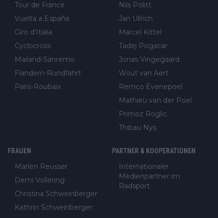
Tour de France
Nils Politt
Vuelta a España
Jan Ullrich
Giro d'Italia
Marcel Kittel
Cyclocross
Tadej Pogacar
Mailand-Sanremo
Jonas Vingegaard
Flandern-Rundfahrt
Wout van Aert
Paris-Roubaix
Remco Evenepoel
Mathieu van der Poel
Primoz Roglic
Thibau Nys
FRAUEN
PARTNER & KOOPERATIONEN
Marlen Reusser
Internationaler
Medienpartner im
Demi Vollering
Radsport
Christina Schweinberger
Kathrin Schweinberger