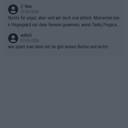
onkurrentin die "zweite Luft" schenkt, ist der Schaden am Ber
Z-Man
23-05-2026
g kaum noch zu reparieren.Vor uns liegt nun das große Finale R
Nichts für ungut, aber sind wir doch mal ehrlich: Momentan kan
ichtung Nizza. Niewiadoma hat psychologisch Oberwasser, ab
n Vingegaard nur dann Rennen gewinnen, wenn Tadej Pogacar
er SD Worx und Vollering müssen jetzt All-In gehen. (gregman
nicht mitfährt!!!
n)
willi64
07-05-2026
wie spielt man denn mit da gbit keinen Button und nichts