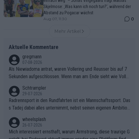
einfach weg“ – Jonas Vingegaard fragt Mattias
Skjelmose: ‚Was kann ich noch tun?‘, während der
Abstand zu Pogacar wächst
0
Aug 07, 11:30
Mehr Artikel
Aktuelle Kommentare
gregmann
07-08-2026
Als Niewiadoma antrat, waren Vollering und Reusser bis auf 7
Sekunden aufgeschlossen. Wenn man am Ende sieht wie Voller
ing Reusser hat stehen lassen, ist es unverständlich, wieso Voll
Schtrampler
ering die 7 Sekunden zu Niewiadoma nicht geschlossen hat un
29-07-2026
d den Abstand hat anwachsen lassen. Ein schwerer taktischer
Radrennsport in den Rundfahrten ist ein Mannschaftssport. Das
Fehler, der den Tour Sieg kosten wird.Diese Beobachtung trifft
s Tadej dabei alles unternimmt, nebst seinen eigenen Ambition
den taktischen Kern dieser dramatischen Etappe perfekt. Die
en, gegenüber seinen Helfern Solidarität zu zeigen und so das
wheelsplash
Zögerlichkeit von Demi Vollering in diesem Moment war das e
ganze Team auch mental stark zu machen und konkret am Erf
26-07-2026
ntscheidende Puzzleteil, das Katarzyna Niewiadoma die Tür z
olg teilzuhaben, ist ihm ganz hoch anzurechnen. Das ist ein Zei
Mich interessiert ernsthaft, warum Armstrong, diese traurige G
um Gelben Trikot geöffnet hat.Das taktische Dilemma am Mon
chen weit über den Radsport hinaus.