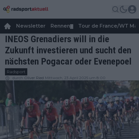
Newsletter
Rennen
Tour de France/WT Ma
▼
INEOS Grenadiers will in die
Zukunft investieren und sucht den
nächsten Pogacar oder Evenepoel
Radsport
durch
Oliver Ried
Mittwoch, 23 April 2025 um 8:00