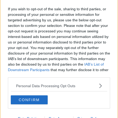
Dopingkontrolle
Dopings hinter sich:
vergessen" -
"Ich bin dankbar, dass
If you wish to opt-out of the sale, sharing to third parties, or
Bredewold enthüllt
ich wieder Rennen
processing of your personal or sensitive information for
Doping-Schreck nach
fahren kann"
targeted advertising by us, please use the below opt-out
Pieterses Sieg beim
section to confirm your selection. Please note that after your
Amstel Gold Race
opt-out request is processed you may continue seeing
interest-based ads based on personal information utilized by
us or personal information disclosed to third parties prior to
your opt-out. You may separately opt-out of the further
disclosure of your personal information by third parties on the
IAB’s list of downstream participants. This information may
also be disclosed by us to third parties on the
IAB’s List of
Downstream Participants
that may further disclose it to other
third parties.
Personal Data Processing Opt Outs
CONFIRM
Schreiben Sie einen Kommentar