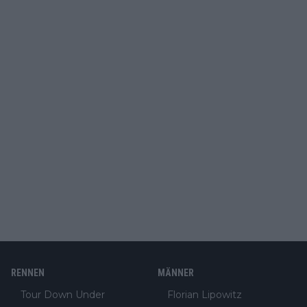
RENNEN
MÄNNER
Tour Down Under
Florian Lipowitz