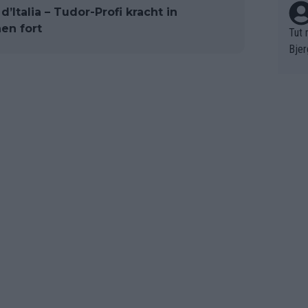
’Italia – Tudor-Profi kracht in
en fort
Tut 
Bjer
oten
ne "
meis
chte
r de
bst 