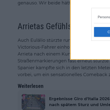
genauso. Wir beide hätten den Sieg verdie
Persona
Arrietas Gefühlsachterbahn
Auch Eulálio stürzte rund 6 Kilometer vo
Victorious-Fahrer einholte. Doch alles schi
Arrieta nach einem Kurvenfehler umdre
Straßenmarkierungen fast erneut stürzte 
Spanier kämpfte sich in den letzten Mete
vorbei, um ein sensationelles Comeback 
Weiterlesen
Ergebnisse Giro d’Italia 2026,
nach spätem Sturz und Uml