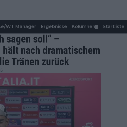
nce/WT Manager
Ergebnisse
Kolumnen
Startliste
▼
ch sagen soll“ –
a hält nach dramatischem
die Tränen zurück
45