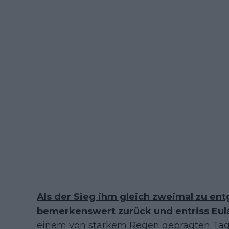
Als der Sieg ihm gleich zweimal zu entg
bemerkenswert zurück und entriss Eulá
einem von starkem Regen geprägten Tag 