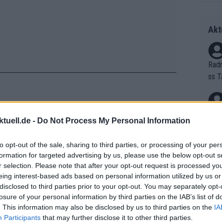
Akt
Radr
ss T
onen
as g
Erfo
Mich
tuell.de -
Do Not Process My Personal Information
h bin wirklich glücklich, diesen Sieg
Zeic
Gest
r Arrieta im Ziel, Tränen zurückhaltend
et. 
to opt-out of the sale, sharing to third parties, or processing of your per
atischen Finale.
formation for targeted advertising by us, please use the below opt-out s
Auf 
r selection. Please note that after your opt-out request is processed y
 all unsere Teamkollegen nach Hause.
eing interest-based ads based on personal information utilized by us or
V?
 dachte nicht, dass es vorbei ist, ich
disclosed to third parties prior to your opt-out. You may separately opt-
losure of your personal information by third parties on the IAB’s list of
er harten Etappe weißt du nie, und ich
. This information may also be disclosed by us to third parties on the
IA
Limit. Ich wusste, Eulálio ist es
Bori
Participants
that may further disclose it to other third parties.