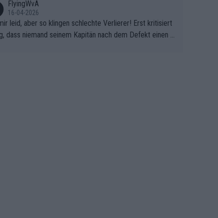
FlyingWvA
16-04-2026
mir leid, aber so klingen schlechte Verlierer! Erst kritisiert
g, dass niemand seinem Kapitän nach dem Defekt einen r
 Teppich ausrollt. Dann schimpft Pogacar selber über sei
Shimano-Schubkarre", ehe Morgado denkt, dass der Welt
ter mit einem platten Reifen ins Velodrome einfuhr. Schle
r Stil!!! Insbesondere, wenn man sich die Rennsituation vo
m Defekt anschaut - wer andern eine Grube gräbt, fällt sel
hinein.