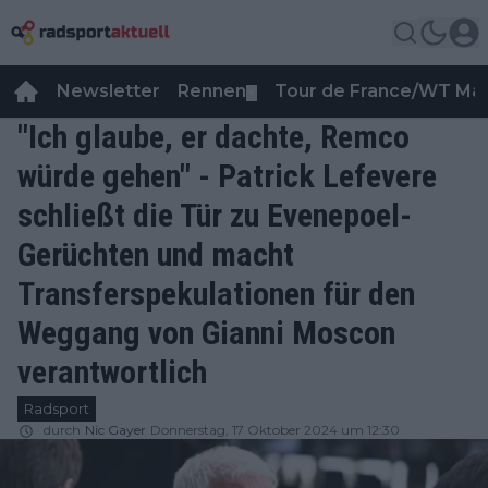
Newsletter
Rennen
Tour de France/WT Ma
▼
"Ich glaube, er dachte, Remco
würde gehen" - Patrick Lefevere
schließt die Tür zu Evenepoel-
Gerüchten und macht
Transferspekulationen für den
Weggang von Gianni Moscon
verantwortlich
Radsport
durch
Nic Gayer
Donnerstag, 17 Oktober 2024 um 12:30