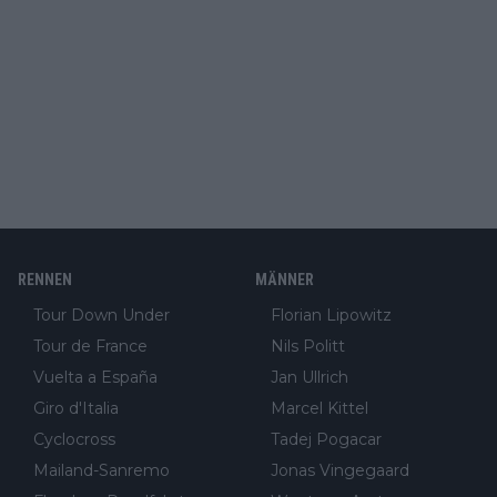
RENNEN
MÄNNER
Tour Down Under
Florian Lipowitz
Tour de France
Nils Politt
Vuelta a España
Jan Ullrich
Giro d'Italia
Marcel Kittel
Cyclocross
Tadej Pogacar
Mailand-Sanremo
Jonas Vingegaard