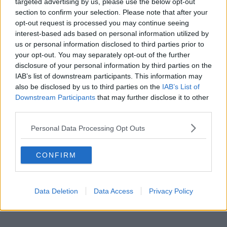
Beiträge des Autors ansehen
targeted advertising by us, please use the below opt-out
section to confirm your selection. Please note that after your
opt-out request is processed you may continue seeing
interest-based ads based on personal information utilized by
us or personal information disclosed to third parties prior to
your opt-out. You may separately opt-out of the further
disclosure of your personal information by third parties on the
Klatscht
0
IAB’s list of downstream participants. This information may
Besucher
0
also be disclosed by us to third parties on the
IAB’s List of
Downstream Participants
that may further disclose it to other
Vorheriger Artikel
Nächster Artikel
third parties.
"Er hat es geschafft,
"Unser eigener Arzt
wieder in die Spur zu
hat ihn im Hotel
Personal Data Processing Opt Outs
kommen" - Marc
zusammengeflickt" -
Madiot vertraut David
Visma informiert über
Gaudu nach einer
Milan Vader nach dem
CONFIRM
durchwachsenen
Sturz bei der
Saison 2024
Guangxi-Rundfahrt
2024
Data Deletion
Data Access
Privacy Policy