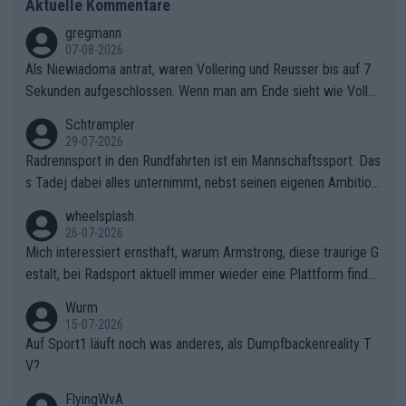
Aktuelle Kommentare
gregmann
07-08-2026
Als Niewiadoma antrat, waren Vollering und Reusser bis auf 7
Sekunden aufgeschlossen. Wenn man am Ende sieht wie Voller
ing Reusser hat stehen lassen, ist es unverständlich, wieso Voll
Schtrampler
ering die 7 Sekunden zu Niewiadoma nicht geschlossen hat un
29-07-2026
d den Abstand hat anwachsen lassen. Ein schwerer taktischer
Radrennsport in den Rundfahrten ist ein Mannschaftssport. Das
Fehler, der den Tour Sieg kosten wird.Diese Beobachtung trifft
s Tadej dabei alles unternimmt, nebst seinen eigenen Ambition
den taktischen Kern dieser dramatischen Etappe perfekt. Die
en, gegenüber seinen Helfern Solidarität zu zeigen und so das
wheelsplash
Zögerlichkeit von Demi Vollering in diesem Moment war das e
ganze Team auch mental stark zu machen und konkret am Erf
26-07-2026
ntscheidende Puzzleteil, das Katarzyna Niewiadoma die Tür z
olg teilzuhaben, ist ihm ganz hoch anzurechnen. Das ist ein Zei
Mich interessiert ernsthaft, warum Armstrong, diese traurige G
um Gelben Trikot geöffnet hat.Das taktische Dilemma am Mon
chen weit über den Radsport hinaus.
estalt, bei Radsport aktuell immer wieder eine Plattform finde
t VentouxDie psychologische Falle: Vollering spekulierte in die
t. Könnte mir die Redaktion diese Frage beantworten?
Wurm
ser Phase darauf, dass Marlen Reusser im Gelben Trikot die N
15-07-2026
achführarbeit leistet, um ihre Gesamtführung zu verteidigen.De
Auf Sport1 läuft noch was anderes, als Dumpfbackenreality T
r Pokereinsatz: Anstatt die verbleibenden 7 Sekunden sofort s
V?
elbst zuzufahren, verließ sich Vollering zu lange auf die Tempo
arbeit anderer.Niewiadomas Momentum: Niewiadoma nutzte g
FlyingWvA