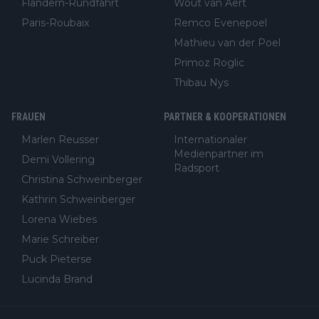
Flandern-Rundfahrt
Wout van Aert
Paris-Roubaix
Remco Evenepoel
Mathieu van der Poel
Primoz Roglic
Thibau Nys
FRAUEN
PARTNER & KOOPERATIONEN
Marlen Reusser
Internationaler
Medienpartner im
Demi Vollering
Radsport
Christina Schweinberger
Kathrin Schweinberger
Lorena Wiebes
Marie Schreiber
Puck Pieterse
Lucinda Brand