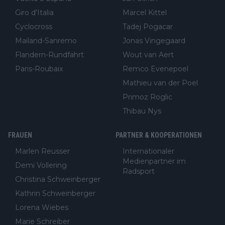
Giro d'Italia
Marcel Kittel
Cyclocross
Tadej Pogacar
Mailand-Sanremo
Jonas Vingegaard
Flandern-Rundfahrt
Wout van Aert
Paris-Roubaix
Remco Evenepoel
Mathieu van der Poel
Primoz Roglic
Thibau Nys
FRAUEN
PARTNER & KOOPERATIONEN
Marlen Reusser
Internationaler
Medienpartner im
Demi Vollering
Radsport
Christina Schweinberger
Kathrin Schweinberger
Lorena Wiebes
Marie Schreiber