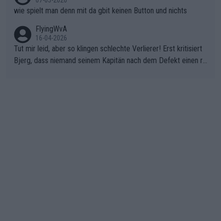
07-05-2026
wie spielt man denn mit da gbit keinen Button und nichts
FlyingWvA
16-04-2026
Tut mir leid, aber so klingen schlechte Verlierer! Erst kritisiert
Bjerg, dass niemand seinem Kapitän nach dem Defekt einen ro
ten Teppich ausrollt. Dann schimpft Pogacar selber über seine
"Shimano-Schubkarre", ehe Morgado denkt, dass der Weltmeis
ter mit einem platten Reifen ins Velodrome einfuhr. Schlechter
Stil!!! Insbesondere, wenn man sich die Rennsituation vor dem
Defekt anschaut - wer andern eine Grube gräbt, fällt selbst hin
ein.