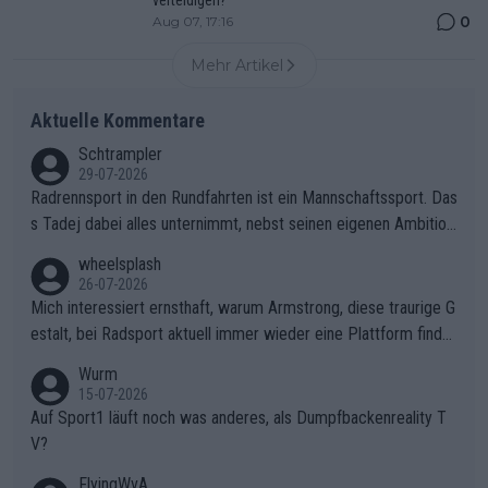
verteidigen?
0
Aug 07, 17:16
Mehr Artikel
Aktuelle Kommentare
Schtrampler
29-07-2026
Radrennsport in den Rundfahrten ist ein Mannschaftssport. Das
s Tadej dabei alles unternimmt, nebst seinen eigenen Ambition
en, gegenüber seinen Helfern Solidarität zu zeigen und so das
wheelsplash
ganze Team auch mental stark zu machen und konkret am Erf
26-07-2026
olg teilzuhaben, ist ihm ganz hoch anzurechnen. Das ist ein Zei
Mich interessiert ernsthaft, warum Armstrong, diese traurige G
chen weit über den Radsport hinaus.
estalt, bei Radsport aktuell immer wieder eine Plattform finde
t. Könnte mir die Redaktion diese Frage beantworten?
Wurm
15-07-2026
Auf Sport1 läuft noch was anderes, als Dumpfbackenreality T
V?
FlyingWvA