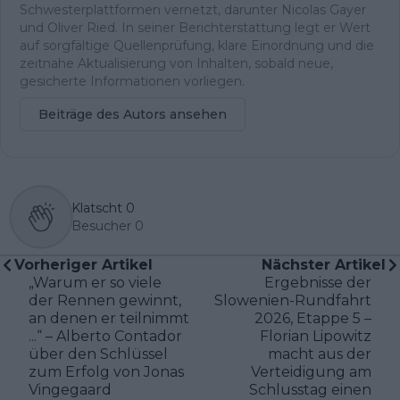
Schwesterplattformen vernetzt, darunter Nicolas Gayer
und Oliver Ried. In seiner Berichterstattung legt er Wert
auf sorgfältige Quellenprüfung, klare Einordnung und die
zeitnahe Aktualisierung von Inhalten, sobald neue,
gesicherte Informationen vorliegen.
Beiträge des Autors ansehen
Klatscht
0
Besucher
0
Vorheriger Artikel
Nächster Artikel
„Warum er so viele
Ergebnisse der
der Rennen gewinnt,
Slowenien-Rundfahrt
an denen er teilnimmt
2026, Etappe 5 –
...“ – Alberto Contador
Florian Lipowitz
über den Schlüssel
macht aus der
zum Erfolg von Jonas
Verteidigung am
Vingegaard
Schlusstag einen