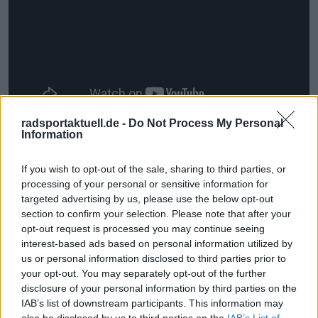
radsportaktuell.de -
Do Not Process My Personal
Information
If you wish to opt-out of the sale, sharing to third parties, or
Jetzt kostenlos den RadsportAktuell-
processing of your personal or sensitive information for
Newsletter abonnieren!
targeted advertising by us, please use the below opt-out
Nachdem du auf „Abonnieren“ geklickt hast,
section to confirm your selection. Please note that after your
erhältst du sofort eine E-Mail von uns. Bei
opt-out request is processed you may continue seeing
einigen Lesern landet diese im Spam-
interest-based ads based on personal information utilized by
Ordner – überprüfe ihn daher bitte ebenfalls.
us or personal information disclosed to third parties prior to
Alle wichtigen News, Ergebnisse und
your opt-out. You may separately opt-out of the further
Rennvorschauen – täglich kompakt per E-
disclosure of your personal information by third parties on the
Mail.
IAB’s list of downstream participants. This information may