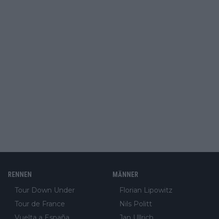
RENNEN
MÄNNER
Tour Down Under
Florian Lipowitz
Tour de France
Nils Politt
Vuelta a España
Jan Ullrich