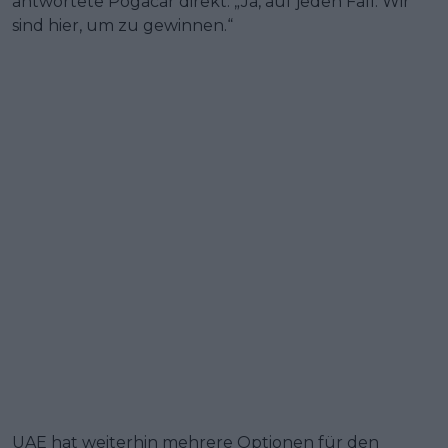
antwortete Pogacar direkt: „Ja, auf jeden Fall. Wir
sind hier, um zu gewinnen.“
UAE hat weiterhin mehrere Optionen für den