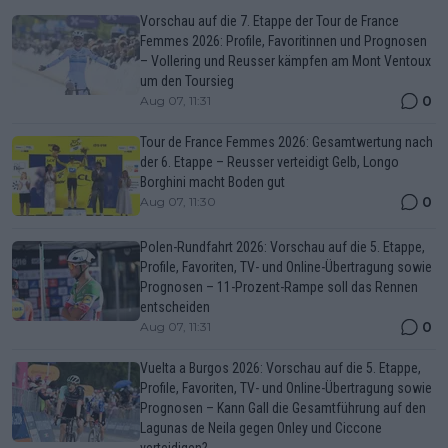
Vorschau auf die 7. Etappe der Tour de France
Femmes 2026: Profile, Favoritinnen und Prognosen
– Vollering und Reusser kämpfen am Mont Ventoux
um den Toursieg
0
Aug 07, 11:31
Tour de France Femmes 2026: Gesamtwertung nach
der 6. Etappe – Reusser verteidigt Gelb, Longo
Borghini macht Boden gut
0
Aug 07, 11:30
Polen-Rundfahrt 2026: Vorschau auf die 5. Etappe,
Profile, Favoriten, TV- und Online-Übertragung sowie
Prognosen – 11-Prozent-Rampe soll das Rennen
entscheiden
0
Aug 07, 11:31
Vuelta a Burgos 2026: Vorschau auf die 5. Etappe,
Profile, Favoriten, TV- und Online-Übertragung sowie
Prognosen – Kann Gall die Gesamtführung auf den
Lagunas de Neila gegen Onley und Ciccone