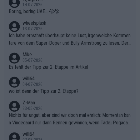
14-07-2026
Boring, boring UAE... 🥱😴
wheelsplash
13-07-2026
Ich habe ernsthaft überhaupt keine Lust, irgenwelche Kommen
tare von dem Super-Doper und Bully Armstrong zu lesen. Der
Typ ist so was von daneben. Er kann seine Meinung haben, abe
Mike
r die gehört nicht in dieses Medium!
05-07-2026
Es fehlt der Tipp zur 2. Etappe im Artikel
willi64
04-07-2026
wo ist denn der Tipp zur 2. Etappe?
Z-Man
23-05-2026
Nichts für ungut, aber sind wir doch mal ehrlich: Momentan kan
n Vingegaard nur dann Rennen gewinnen, wenn Tadej Pogacar
nicht mitfährt!!!
willi64