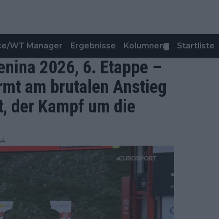
nce/WT Manager
Ergebnisse
Kolumnen
Startliste
▼
enina 2026, 6. Etappe –
rmt am brutalen Anstieg
ot, der Kampf um die
54