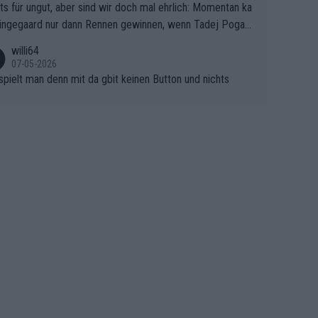
ts für ungut, aber sind wir doch mal ehrlich: Momentan ka
e Finale Richtung Nizza. Niewiadoma hat psychologisch O
ingegaard nur dann Rennen gewinnen, wenn Tadej Pogaca
asser, aber SD Worx und Vollering müssen jetzt All-In ge
ht mitfährt!!!
 (gregmann)
willi64
07-05-2026
spielt man denn mit da gbit keinen Button und nichts