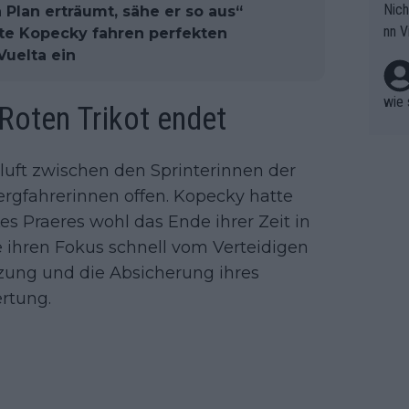
Nich
Plan erträumt, sähe er so aus“
groß
nn V
te Kopecky fahren perfekten
berw
r nic
Vuelta ein
hen.
wie 
Roten Trikot endet
Kluft zwischen den Sprinterinnen der
gfahrerinnen offen. Kopecky hatte
es Praeres wohl das Ende ihrer Zeit in
e ihren Fokus schnell vom Verteidigen
ung und die Absicherung ihres
rtung.