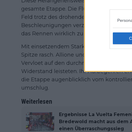
Diese Herangehensweise sorgte für eine
gesamte Etappe. Die Flucht blieb tief ins
Feld trotz des drohenden Gipfelankunfts
Persona
Beschleunigungen verzichtete. Erst inner
das Rennen wirklich zu zerfallen.
Mit einsetzendem Starkregen und steige
Spitze rasch. Allione und Valtulini wurden
Vervloet auf den durchnässten Zufahrten 
Widerstand leisteten. Ihr Aufbegehren en
die Etappe augenblicklich vom kontrollie
umschlug.
Weiterlesen
Ergebnisse La Vuelta Femeni
Bredewold macht aus dem A
einen Überraschungssieg