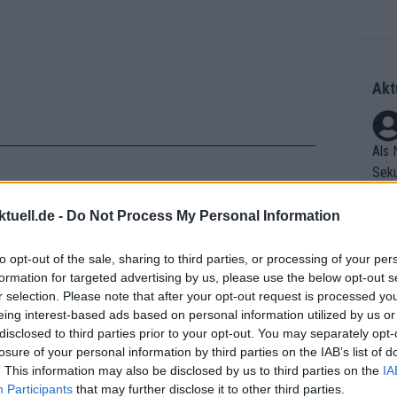
Akt
Als 
Seku
ring
olle
tuell.de -
Do Not Process My Personal Information
 unerwartet kontrolliertem Tempo, da
und 
Radr
er F
nergie für Les Praeres sparen wollte.
to opt-out of the sale, sharing to third parties, or processing of your per
ss T
formation for targeted advertising by us, please use the below opt-out s
riff
onen
ne und Elisa Valtulini erhielten nach
r selection. Please note that after your opt-out request is processed y
Die 
as g
Vorsprung; zwischenzeitlich lagen sie
eing interest-based ads based on personal information utilized by us or
as e
Erfo
Mich
r Favoritinnen sich weigerten,
disclosed to third parties prior to your opt-out. You may separately opt-
ür z
Zeic
Gest
losure of your personal information by third parties on the IAB’s list of
Mont
. This information may also be disclosed by us to third parties on the
IA
et. 
n di
Participants
that may further disclose it to other third parties.