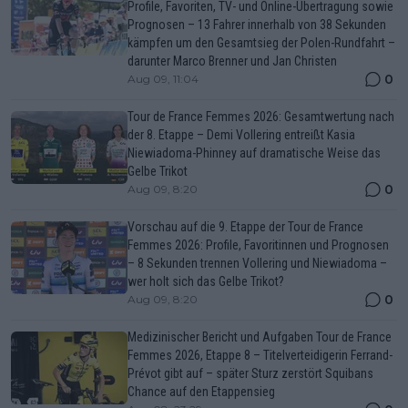
Profile, Favoriten, TV- und Online-Übertragung sowie
Prognosen – 13 Fahrer innerhalb von 38 Sekunden
kämpfen um den Gesamtsieg der Polen-Rundfahrt –
darunter Marco Brenner und Jan Christen
0
Aug 09, 11:04
Tour de France Femmes 2026: Gesamtwertung nach
der 8. Etappe – Demi Vollering entreißt Kasia
Niewiadoma-Phinney auf dramatische Weise das
Gelbe Trikot
0
Aug 09, 8:20
Vorschau auf die 9. Etappe der Tour de France
Femmes 2026: Profile, Favoritinnen und Prognosen
– 8 Sekunden trennen Vollering und Niewiadoma –
wer holt sich das Gelbe Trikot?
0
Aug 09, 8:20
Medizinischer Bericht und Aufgaben Tour de France
Femmes 2026, Etappe 8 – Titelverteidigerin Ferrand-
Prévot gibt auf – später Sturz zerstört Squibans
Chance auf den Etappensieg