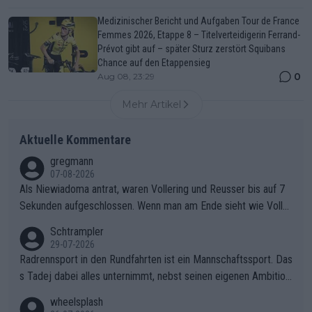
Medizinischer Bericht und Aufgaben Tour de France
Femmes 2026, Etappe 8 – Titelverteidigerin Ferrand-
Prévot gibt auf – später Sturz zerstört Squibans
Chance auf den Etappensieg
0
Aug 08, 23:29
Mehr Artikel
Aktuelle Kommentare
gregmann
07-08-2026
Als Niewiadoma antrat, waren Vollering und Reusser bis auf 7
Sekunden aufgeschlossen. Wenn man am Ende sieht wie Voller
ing Reusser hat stehen lassen, ist es unverständlich, wieso Voll
Schtrampler
ering die 7 Sekunden zu Niewiadoma nicht geschlossen hat un
29-07-2026
d den Abstand hat anwachsen lassen. Ein schwerer taktischer
Radrennsport in den Rundfahrten ist ein Mannschaftssport. Das
Fehler, der den Tour Sieg kosten wird.Diese Beobachtung trifft
s Tadej dabei alles unternimmt, nebst seinen eigenen Ambition
den taktischen Kern dieser dramatischen Etappe perfekt. Die
en, gegenüber seinen Helfern Solidarität zu zeigen und so das
wheelsplash
Zögerlichkeit von Demi Vollering in diesem Moment war das e
ganze Team auch mental stark zu machen und konkret am Erf