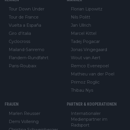
Tour Down Under
Florian Lipowitz
Tour de France
Nils Politt
Vuelta a España
Jan Ullrich
Giro d'Italia
Marcel Kittel
Cyclocross
Tadej Pogacar
Mailand-Sanremo
Jonas Vingegaard
Flandern-Rundfahrt
Wout van Aert
Paris-Roubaix
Remco Evenepoel
Mathieu van der Poel
Primoz Roglic
Thibau Nys
FRAUEN
PARTNER & KOOPERATIONEN
Marlen Reusser
Internationaler
Medienpartner im
Demi Vollering
Radsport
Christina Schweinberger