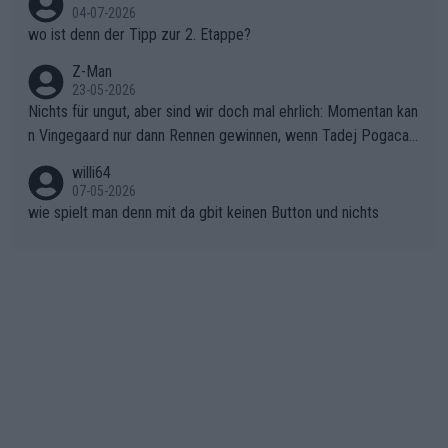
04-07-2026
unkt dieser Tour in die Geschichte eingehen. Wenn man bei so
wo ist denn der Tipp zur 2. Etappe?
einem harten Aufstieg einmal den Moment verpasst und der K
onkurrentin die "zweite Luft" schenkt, ist der Schaden am Ber
Z-Man
23-05-2026
g kaum noch zu reparieren.Vor uns liegt nun das große Finale R
Nichts für ungut, aber sind wir doch mal ehrlich: Momentan kan
ichtung Nizza. Niewiadoma hat psychologisch Oberwasser, ab
n Vingegaard nur dann Rennen gewinnen, wenn Tadej Pogacar
er SD Worx und Vollering müssen jetzt All-In gehen. (gregman
nicht mitfährt!!!
n)
willi64
07-05-2026
wie spielt man denn mit da gbit keinen Button und nichts