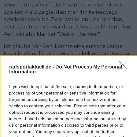
seine Form aufwarf. Doch sein starker Sprint zum
zweiten Platz zeigte, dass man ihn keineswegs
abschreiben sollte. Zwar war Milan unerreichbar,
aber Kaden Groves war deutlich weiter hinten – Van
Aert war also klar der "Best of the Rest".
Ich glaube, Van Aert könnte eine entscheidende
Figur in Visma | Lease a Bike’s Taktik gegen Pogacar
werden. Er hat bereits in der Vergangenheit
radsportaktuell.de -
Do Not Process My Personal
bewiesen, dass er taktisch klug fährt und genau
Information
weiß, wie er Vingegaard am besten unterstützt.
Sollte er tatsächlich in Form kommen, wird Jonas
If you wish to opt-out of the sale, sharing to third parties, or
einen sehr wertvollen Verbündeten an seiner Seite
processing of your personal or sensitive information for
haben.
targeted advertising by us, please use the below opt-out
section to confirm your selection. Please note that after your
Was Jordi Meeus betrifft: Ich verstehe Red Bull–
opt-out request is processed you may continue seeing
Bora's Strategie bislang nicht. Tim Merlier hatte
interest-based ads based on personal information utilized by
heute Pech mit einem Reifenschaden, aber dass
us or personal information disclosed to third parties prior to
your opt-out. You may separately opt-out of the further
Meeus in den Sprints bisher komplett fehlt, wirft