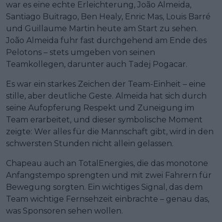
war es eine echte Erleichterung, João Almeida,
Santiago Buitrago, Ben Healy, Enric Mas, Louis Barré
und Guillaume Martin heute am Start zu sehen.
João Almeida fuhr fast durchgehend am Ende des
Pelotons – stets umgeben von seinen
Teamkollegen, darunter auch Tadej Pogacar.
Es war ein starkes Zeichen der Team-Einheit – eine
stille, aber deutliche Geste. Almeida hat sich durch
seine Aufopferung Respekt und Zuneigung im
Team erarbeitet, und dieser symbolische Moment
zeigte: Wer alles für die Mannschaft gibt, wird in den
schwersten Stunden nicht allein gelassen.
Chapeau auch an TotalEnergies, die das monotone
Anfangstempo sprengten und mit zwei Fahrern für
Bewegung sorgten. Ein wichtiges Signal, das dem
Team wichtige Fernsehzeit einbrachte – genau das,
was Sponsoren sehen wollen.