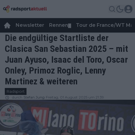
Newsletter
Rennen
Tour de France/WT Ma
▼
Die endgültige Startliste der
Clasica San Sebastian 2025 – mit
Juan Ayuso, Isaac del Toro, Oscar
Onley, Primoz Roglic, Lenny
Martinez & weiteren
Radsport
durch
Stefan Jung
Freitag, 01 August 2025 um 21:39