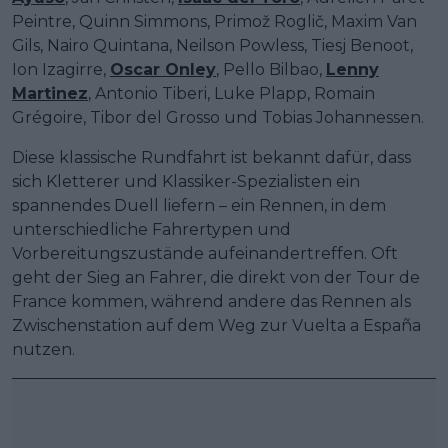
Peintre, Quinn Simmons, Primož Roglič, Maxim Van
Gils, Nairo Quintana, Neilson Powless, Tiesj Benoot,
Ion Izagirre,
Oscar Onley
, Pello Bilbao,
Lenny
Martinez
, Antonio Tiberi, Luke Plapp, Romain
Grégoire, Tibor del Grosso und Tobias Johannessen.
Diese klassische Rundfahrt ist bekannt dafür, dass
sich Kletterer und Klassiker-Spezialisten ein
spannendes Duell liefern – ein Rennen, in dem
unterschiedliche Fahrertypen und
Vorbereitungszustände aufeinandertreffen. Oft
geht der Sieg an Fahrer, die direkt von der Tour de
France kommen, während andere das Rennen als
Zwischenstation auf dem Weg zur Vuelta a España
nutzen.