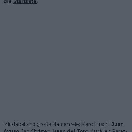
die
Startliste
.
Mit dabei sind große Namen wie: Marc Hirschi,
Juan
Ayuso
, Jan Christen,
Isaac del Toro
, Aurélien Paret-