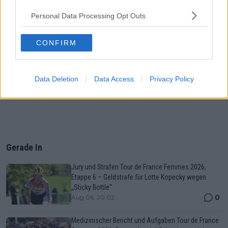
Personal Data Processing Opt Outs
CONFIRM
Data Deletion
Data Access
Privacy Policy
Gerade In
Jury und Strafen Tour de France Femmes 2026,
Etappe 6 – Geldstrafe für Lotte Kopecky wegen
„Sticky Bottle“
0
Aug 06, 20:02
Medizinischer Bericht und Aufgaben Tour de France