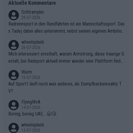
Aktuelle Kommentare
Schtrampler
29-07-2026
Radrennsport in den Rundfahrten ist ein Mannschaftssport. Das
s Tadej dabei alles unternimmt, nebst seinen eigenen Ambition
en, gegenüber seinen Helfern Solidarität zu zeigen und so das
wheelsplash
ganze Team auch mental stark zu machen und konkret am Erf
26-07-2026
olg teilzuhaben, ist ihm ganz hoch anzurechnen. Das ist ein Zei
Mich interessiert ernsthaft, warum Armstrong, diese traurige G
chen weit über den Radsport hinaus.
estalt, bei Radsport aktuell immer wieder eine Plattform finde
t. Könnte mir die Redaktion diese Frage beantworten?
Wurm
15-07-2026
Auf Sport1 läuft noch was anderes, als Dumpfbackenreality T
V?
FlyingWvA
14-07-2026
Boring, boring UAE... 🥱😴
wheelsplash
13-07-2026