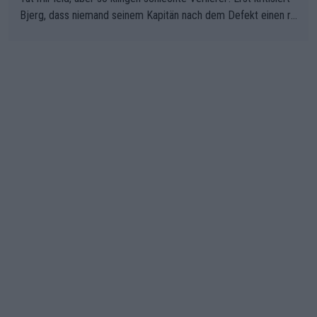
Bjerg, dass niemand seinem Kapitän nach dem Defekt einen ro
ten Teppich ausrollt. Dann schimpft Pogacar selber über seine
"Shimano-Schubkarre", ehe Morgado denkt, dass der Weltmeis
ter mit einem platten Reifen ins Velodrome einfuhr. Schlechter
Stil!!! Insbesondere, wenn man sich die Rennsituation vor dem
Defekt anschaut - wer andern eine Grube gräbt, fällt selbst hin
ein.