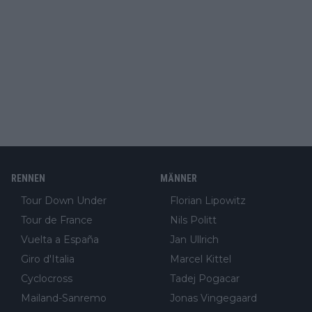
RENNEN
MÄNNER
Tour Down Under
Florian Lipowitz
Tour de France
Nils Politt
Vuelta a España
Jan Ullrich
Giro d'Italia
Marcel Kittel
Cyclocross
Tadej Pogacar
Mailand-Sanremo
Jonas Vingegaard