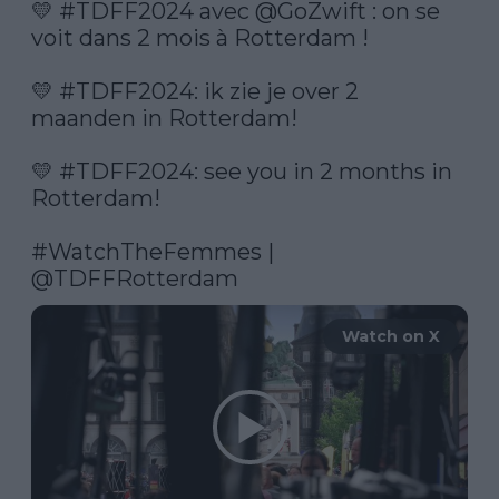
💛 
#TDFF2024
 avec 
@GoZwift
 : on se 
voit dans 2 mois à Rotterdam !

💛 
#TDFF2024
: ik zie je over 2 
maanden in Rotterdam!

💛 
#TDFF2024
: see you in 2 months in 
Rotterdam!

#WatchTheFemmes
 | 
@TDFFRotterdam
Watch on X