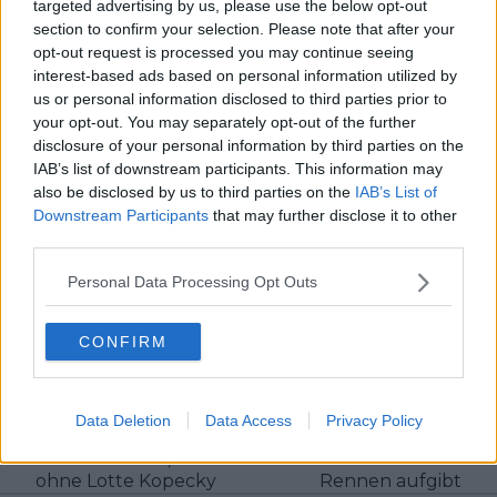
targeted advertising by us, please use the below opt-out
Verantwortung verlangt – genau diesen Anspruch
section to confirm your selection. Please note that after your
vertrete ich in unserer täglichen Berichterstattung.
opt-out request is processed you may continue seeing
interest-based ads based on personal information utilized by
Beiträge des Autors ansehen
us or personal information disclosed to third parties prior to
your opt-out. You may separately opt-out of the further
disclosure of your personal information by third parties on the
IAB’s list of downstream participants. This information may
also be disclosed by us to third parties on the
IAB’s List of
Downstream Participants
that may further disclose it to other
Klatscht
0
third parties.
Besucher
0
Personal Data Processing Opt Outs
Vorheriger Artikel
Nächster Artikel
Team SD Worx-
"Alles andere als ideal",
CONFIRM
Protime enthüllt das
gibt Visma nach der
Staraufgebot für die
katastrophalen 2.
Tour de France
Etappe in Burgos zu,
Femmes 2024 mit
bei der Sepp Kuss
Data Deletion
Data Access
Privacy Policy
Demi Vollering und
erneut stürzt und
Lorena Wiebes, aber
Ben Tulett das
ohne Lotte Kopecky
Rennen aufgibt