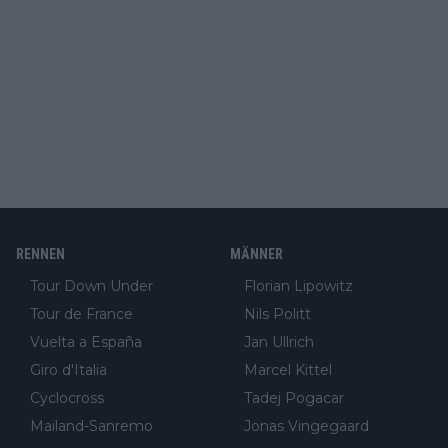
RENNEN
MÄNNER
Tour Down Under
Florian Lipowitz
Tour de France
Nils Politt
Vuelta a España
Jan Ullrich
Giro d'Italia
Marcel Kittel
Cyclocross
Tadej Pogacar
Mailand-Sanremo
Jonas Vingegaard