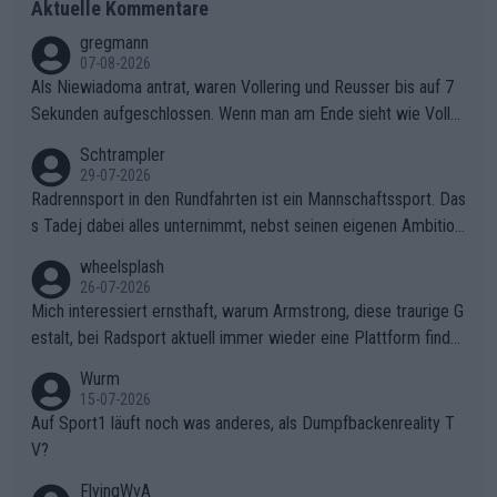
Aktuelle Kommentare
gregmann
07-08-2026
Als Niewiadoma antrat, waren Vollering und Reusser bis auf 7
Sekunden aufgeschlossen. Wenn man am Ende sieht wie Voller
ing Reusser hat stehen lassen, ist es unverständlich, wieso Voll
Schtrampler
ering die 7 Sekunden zu Niewiadoma nicht geschlossen hat un
29-07-2026
d den Abstand hat anwachsen lassen. Ein schwerer taktischer
Radrennsport in den Rundfahrten ist ein Mannschaftssport. Das
Fehler, der den Tour Sieg kosten wird.Diese Beobachtung trifft
s Tadej dabei alles unternimmt, nebst seinen eigenen Ambition
den taktischen Kern dieser dramatischen Etappe perfekt. Die
en, gegenüber seinen Helfern Solidarität zu zeigen und so das
wheelsplash
Zögerlichkeit von Demi Vollering in diesem Moment war das e
ganze Team auch mental stark zu machen und konkret am Erf
26-07-2026
ntscheidende Puzzleteil, das Katarzyna Niewiadoma die Tür z
olg teilzuhaben, ist ihm ganz hoch anzurechnen. Das ist ein Zei
Mich interessiert ernsthaft, warum Armstrong, diese traurige G
um Gelben Trikot geöffnet hat.Das taktische Dilemma am Mon
chen weit über den Radsport hinaus.
estalt, bei Radsport aktuell immer wieder eine Plattform finde
t VentouxDie psychologische Falle: Vollering spekulierte in die
t. Könnte mir die Redaktion diese Frage beantworten?
Wurm
ser Phase darauf, dass Marlen Reusser im Gelben Trikot die N
15-07-2026
achführarbeit leistet, um ihre Gesamtführung zu verteidigen.De
Auf Sport1 läuft noch was anderes, als Dumpfbackenreality T
r Pokereinsatz: Anstatt die verbleibenden 7 Sekunden sofort s
V?
elbst zuzufahren, verließ sich Vollering zu lange auf die Tempo
arbeit anderer.Niewiadomas Momentum: Niewiadoma nutzte g
FlyingWvA