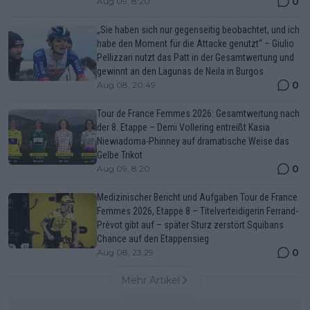
0
Aug 09, 8:20
„Sie haben sich nur gegenseitig beobachtet, und ich
habe den Moment für die Attacke genutzt“ – Giulio
Pellizzari nutzt das Patt in der Gesamtwertung und
gewinnt an den Lagunas de Neila in Burgos
0
Aug 08, 20:49
Tour de France Femmes 2026: Gesamtwertung nach
der 8. Etappe – Demi Vollering entreißt Kasia
Niewiadoma-Phinney auf dramatische Weise das
Gelbe Trikot
0
Aug 09, 8:20
Medizinischer Bericht und Aufgaben Tour de France
Femmes 2026, Etappe 8 – Titelverteidigerin Ferrand-
Prévot gibt auf – später Sturz zerstört Squibans
Chance auf den Etappensieg
0
Aug 08, 23:29
Mehr Artikel