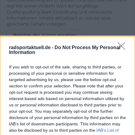
legt bei seinen Artikeln Wert auf sorgfältige
Quellenprüfung, klare Einordnung und verlässliche
Informationen. Inhalte aktualisiert er, sobald neue,
gesicherte Details vorliegen.
Beiträge des Autors ansehen
radsportaktuell.de -
Do Not Process My Personal
Information
If you wish to opt-out of the sale, sharing to third parties, or
processing of your personal or sensitive information for
Klatscht
0
targeted advertising by us, please use the below opt-out
Besucher
0
section to confirm your selection. Please note that after your
opt-out request is processed you may continue seeing
Vorheriger Artikel
Nächster Artikel
interest-based ads based on personal information utilized by
„Wilde Dinge
„Uns läuft die Zeit
us or personal information disclosed to third parties prior to
passieren beim Giro“ –
davon“ – Enric Mas
your opt-out. You may separately opt-out of the further
Egan Bernal warnt
betont, dass Movistar
disclosure of your personal information by third parties on the
vor entscheidender
den Giro d’Italia 2026
IAB’s list of downstream participants. This information may
Woche im
retten muss
also be disclosed by us to third parties on the
IAB’s List of
Gesamtklassement