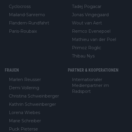
Cyclocross
Tadej Pogacar
Mailand-Sanremo
Jonas Vingegaard
Flandern-Rundfahrt
Wout van Aert
Paris-Roubaix
Remco Evenepoel
Mathieu van der Poel
Primoz Roglic
Thibau Nys
FRAUEN
PARTNER & KOOPERATIONEN
Marlen Reusser
Internationaler
Medienpartner im
Demi Vollering
Radsport
Christina Schweinberger
Kathrin Schweinberger
Lorena Wiebes
Marie Schreiber
Puck Pieterse