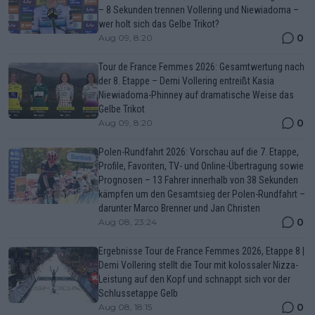
– 8 Sekunden trennen Vollering und Niewiadoma –
wer holt sich das Gelbe Trikot?
0
Aug 09, 8:20
Tour de France Femmes 2026: Gesamtwertung nach
der 8. Etappe – Demi Vollering entreißt Kasia
Niewiadoma-Phinney auf dramatische Weise das
Gelbe Trikot
0
Aug 09, 8:20
Polen-Rundfahrt 2026: Vorschau auf die 7. Etappe,
Profile, Favoriten, TV- und Online-Übertragung sowie
Prognosen – 13 Fahrer innerhalb von 38 Sekunden
kämpfen um den Gesamtsieg der Polen-Rundfahrt –
darunter Marco Brenner und Jan Christen
0
Aug 08, 23:24
Ergebnisse Tour de France Femmes 2026, Etappe 8 |
Demi Vollering stellt die Tour mit kolossaler Nizza-
Leistung auf den Kopf und schnappt sich vor der
Schlussetappe Gelb
0
Aug 08, 18:15