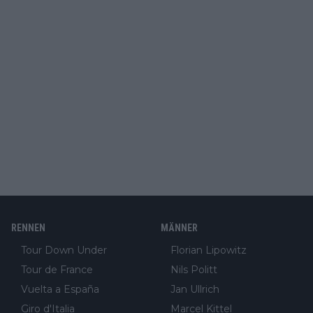
RENNEN
MÄNNER
Tour Down Under
Florian Lipowitz
Tour de France
Nils Politt
Vuelta a España
Jan Ullrich
Giro d'Italia
Marcel Kittel