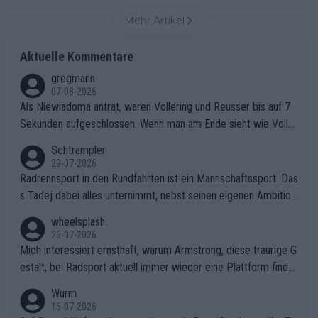
Mehr Artikel
Aktuelle Kommentare
gregmann
07-08-2026
Als Niewiadoma antrat, waren Vollering und Reusser bis auf 7
Sekunden aufgeschlossen. Wenn man am Ende sieht wie Voller
ing Reusser hat stehen lassen, ist es unverständlich, wieso Voll
Schtrampler
ering die 7 Sekunden zu Niewiadoma nicht geschlossen hat un
29-07-2026
d den Abstand hat anwachsen lassen. Ein schwerer taktischer
Radrennsport in den Rundfahrten ist ein Mannschaftssport. Das
Fehler, der den Tour Sieg kosten wird.Diese Beobachtung trifft
s Tadej dabei alles unternimmt, nebst seinen eigenen Ambition
den taktischen Kern dieser dramatischen Etappe perfekt. Die
en, gegenüber seinen Helfern Solidarität zu zeigen und so das
wheelsplash
Zögerlichkeit von Demi Vollering in diesem Moment war das e
ganze Team auch mental stark zu machen und konkret am Erf
26-07-2026
ntscheidende Puzzleteil, das Katarzyna Niewiadoma die Tür z
olg teilzuhaben, ist ihm ganz hoch anzurechnen. Das ist ein Zei
Mich interessiert ernsthaft, warum Armstrong, diese traurige G
um Gelben Trikot geöffnet hat.Das taktische Dilemma am Mon
chen weit über den Radsport hinaus.
estalt, bei Radsport aktuell immer wieder eine Plattform finde
t VentouxDie psychologische Falle: Vollering spekulierte in die
t. Könnte mir die Redaktion diese Frage beantworten?
Wurm
ser Phase darauf, dass Marlen Reusser im Gelben Trikot die N
15-07-2026
achführarbeit leistet, um ihre Gesamtführung zu verteidigen.De