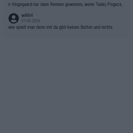
n Vingegaard nur dann Rennen gewinnen, wenn Tadej Pogacar
er SD Worx und Vollering müssen jetzt All-In gehen. (gregman
nicht mitfährt!!!
n)
willi64
07-05-2026
wie spielt man denn mit da gbit keinen Button und nichts