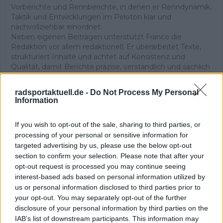
Vorberichte und Rennberichte, in denen er Renndynamik,
Taktik und Entwicklungen im Peloton klar und
nachvollziehbar einordnet.
Neben eigenen Beiträgen unterstützt Franco die
Redaktion vor allem redaktionell: Er überarbeitet Texte,
strukturiert Inhalte und achtet auf Konsistenz und
Qualität, damit Berichte präzise, verständlich und sachlich
belastbar bleiben. In seiner redaktionellen Arbeit legt er
Wert auf sorgfältige Quellenprüfung, klare Einordnung
radsportaktuell.de -
Do Not Process My Personal
und aktualisiert Inhalte, sobald neue, gesicherte
Information
Informationen vorliegen.
If you wish to opt-out of the sale, sharing to third parties, or
Beiträge des Autors ansehen
processing of your personal or sensitive information for
targeted advertising by us, please use the below opt-out
section to confirm your selection. Please note that after your
opt-out request is processed you may continue seeing
interest-based ads based on personal information utilized by
Klatscht
0
Besucher
0
us or personal information disclosed to third parties prior to
your opt-out. You may separately opt-out of the further
disclosure of your personal information by third parties on the
Vorheriger Artikel
Nächster Artikel
"Mein erstes Ziel ist es,
Lennert van Eetvelt in
IAB’s list of downstream participants. This information may