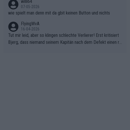
willi64
07-05-2026
wie spielt man denn mit da gbit keinen Button und nichts
FlyingWvA
16-04-2026
Tut mir leid, aber so klingen schlechte Verlierer! Erst kritisiert
Bjerg, dass niemand seinem Kapitän nach dem Defekt einen ro
ten Teppich ausrollt. Dann schimpft Pogacar selber über seine
"Shimano-Schubkarre", ehe Morgado denkt, dass der Weltmeis
ter mit einem platten Reifen ins Velodrome einfuhr. Schlechter
Stil!!! Insbesondere, wenn man sich die Rennsituation vor dem
Defekt anschaut - wer andern eine Grube gräbt, fällt selbst hin
ein.