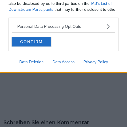
für Tadej alles zu
Strade Bianche: "Ein
also be disclosed by us to third parties on the
IAB’s List of
geben" - Isaac del
Platz unter den
Downstream Participants
that may further disclose it to other
Toro in Form, aber
ersten fünf wäre toll,
third parties.
bescheiden über
ein Podium wäre
seine eigenen
noch besser"
Personal Data Processing Opt Outs
Ambitionen bei Strade
Bianche
CONFIRM
Data Deletion
Data Access
Privacy Policy
Schreiben Sie einen Kommentar