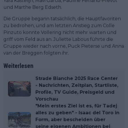
Yara Kastelijn, Mavi Garcia, Pauline Ferrand-Prevot
und Marthe Berg Edseth.
Die Gruppe begann tatsächlich, die Hauptfavoriten
zu bedrohen, und am letzten Anstieg zum Colle
Pinzuto konnte Vollering nicht mehr warten und
griff vom Feld aus an. Juliette Labous führte die
Gruppe wieder nach vorne, Puck Pieterse und Anna
van der Breggen folgten ihr.
Weiterlesen
Strade Bianche 2025 Race Center
- Nachrichten, Zeitplan, Startliste,
Profile, TV Guide, Preisgeld und
Vorschau
"Mein erstes Ziel ist es, für Tadej
alles zu geben" - Isaac del Toro in
Form, aber bescheiden über
seine eigenen Ambitionen bei