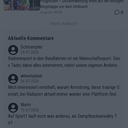
Prognosen – Gesamtwertung steht auf der einzigen
Bergetappe vor dem Umbruch
0
Aug 05, 18:53
Mehr Artikel
Aktuelle Kommentare
Schtrampler
29-07-2026
Radrennsport in den Rundfahrten ist ein Mannschaftssport. Das
s Tadej dabei alles unternimmt, nebst seinen eigenen Ambition
en, gegenüber seinen Helfern Solidarität zu zeigen und so das
wheelsplash
ganze Team auch mental stark zu machen und konkret am Erf
26-07-2026
olg teilzuhaben, ist ihm ganz hoch anzurechnen. Das ist ein Zei
Mich interessiert ernsthaft, warum Armstrong, diese traurige G
chen weit über den Radsport hinaus.
estalt, bei Radsport aktuell immer wieder eine Plattform finde
t. Könnte mir die Redaktion diese Frage beantworten?
Wurm
15-07-2026
Auf Sport1 läuft noch was anderes, als Dumpfbackenreality T
V?