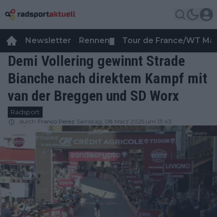
Newsletter
Rennen
Tour de France/WT Ma
▼
Demi Vollering gewinnt Strade
Bianche nach direktem Kampf mit
van der Breggen und SD Worx
Radsport
durch
Franco Perez
Samstag, 08 März 2025 um 13:43