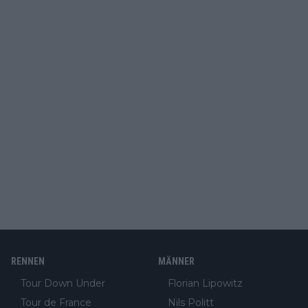
RENNEN
MÄNNER
Tour Down Under
Florian Lipowitz
Tour de France
Nils Politt