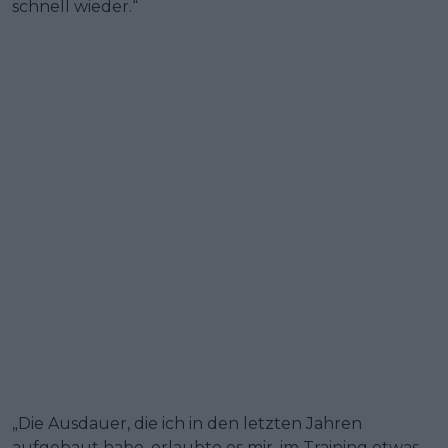
schnell wieder.“
„Die Ausdauer, die ich in den letzten Jahren
aufgebaut habe, erlaubte es mir, im Training etwas