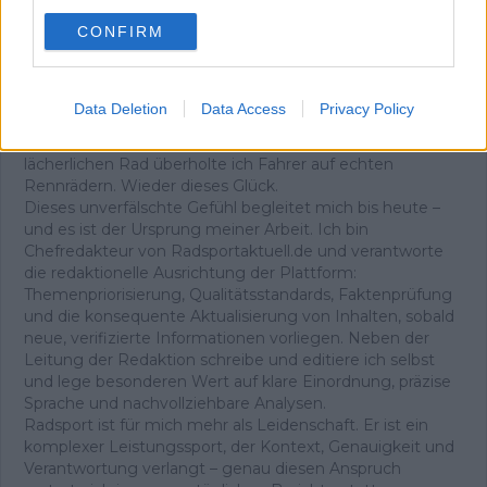
erreichte, wusste ich, dass ich nicht aufhören würde zu
CONFIRM
treten. Oben angekommen trank ich an einem
Baumstamm – und spürte eine Freude, die ich bis heute
mit dem Radsport verbinde. Im Tal stand die
Entscheidung an: zurück oder weiter nach Avoriaz. Ich
Data Deletion
Data Access
Privacy Policy
fuhr weiter, ohne anzuhalten, und schaffte auch den
zweiten Anstieg. Mit meinem knallroten, eigentlich
lächerlichen Rad überholte ich Fahrer auf echten
Rennrädern. Wieder dieses Glück.
Dieses unverfälschte Gefühl begleitet mich bis heute –
und es ist der Ursprung meiner Arbeit. Ich bin
Chefredakteur von Radsportaktuell.de und verantworte
die redaktionelle Ausrichtung der Plattform:
Themenpriorisierung, Qualitätsstandards, Faktenprüfung
und die konsequente Aktualisierung von Inhalten, sobald
neue, verifizierte Informationen vorliegen. Neben der
Leitung der Redaktion schreibe und editiere ich selbst
und lege besonderen Wert auf klare Einordnung, präzise
Sprache und nachvollziehbare Analysen.
Radsport ist für mich mehr als Leidenschaft. Er ist ein
komplexer Leistungssport, der Kontext, Genauigkeit und
Verantwortung verlangt – genau diesen Anspruch