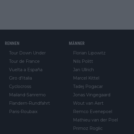
RENNEN
MÄNNER
Tour Down Under
Florian Lipowitz
Tour de France
Nils Politt
Vuelta a España
Jan Ullrich
Giro d'Italia
Marcel Kittel
Cyclocross
Tadej Pogacar
Mailand-Sanremo
Jonas Vingegaard
Flandern-Rundfahrt
Wout van Aert
Paris-Roubaix
Remco Evenepoel
Mathieu van der Poel
Primoz Roglic