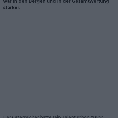
war in den Bergen und in der
Gesamtwertung
stärker.
Der Österreicher hatte sein Talent schon zuvor