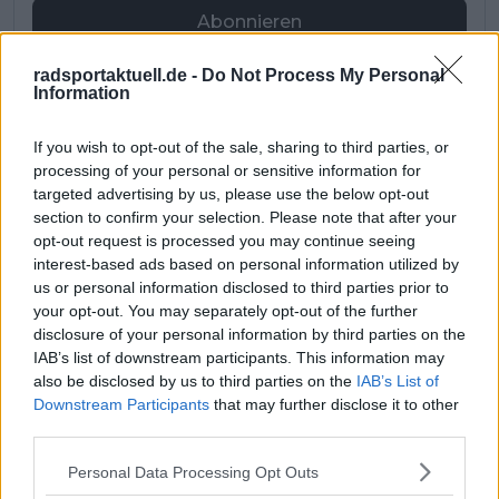
Abonnieren
radsportaktuell.de -
Do Not Process My Personal
Information
Pascal Michiels
SEO-Manager, Sportjournalist und Editor-in-chief
If you wish to opt-out of the sale, sharing to third parties, or
In meiner Nachbarschaft wuchs man mit der Tour de
processing of your personal or sensitive information for
France auf. Sie war überall – es waren die letzten großen
targeted advertising by us, please use the below opt-out
Jahre von Eddy Merckx. Wir waren Kinder, trugen Trikots
section to confirm your selection. Please note that after your
und spielten die gesamte Rundfahrt nach. Zwei Brücken
opt-out request is processed you may continue seeing
wurden zu unseren „Bergen“, und wir rasten über
interest-based ads based on personal information utilized by
Straßen, als Autos noch nicht den Ton angaben. Mit 13
us or personal information disclosed to third parties prior to
Jahren war mein Herz endgültig dem Radsport verfallen.
In einem Urlaub in Frankreich durfte ich nach langem
your opt-out. You may separately opt-out of the further
Drängen eine echte Bergetappe fahren – mit meinem
disclosure of your personal information by third parties on the
Fahrrad von zu Hause, drei Gängen, Licht, dicken Reifen
IAB’s list of downstream participants. This information may
und Schutzblechen.
also be disclosed by us to third parties on the
IAB’s List of
Ich brach früh auf, fuhr den Col de Joux Plane und
Downstream Participants
that may further disclose it to other
anschließend Morzine-Avoriaz. Proviant: eine Tüte
third parties.
Kirschen, kein Wasser, keine Erfahrung. Von Les Gets aus
wurde es trotzdem der glücklichste Tag meines Lebens.
Personal Data Processing Opt Outs
Als ich die Häuser auf halber Höhe des Joux Plane