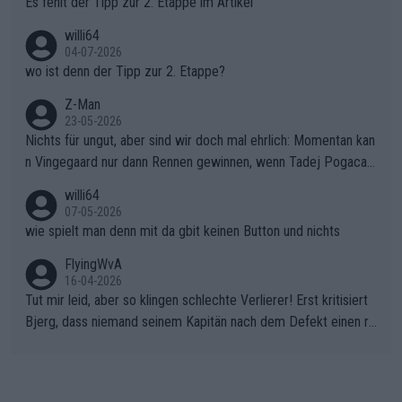
Es fehlt der Tipp zur 2. Etappe im Artikel
willi64
04-07-2026
wo ist denn der Tipp zur 2. Etappe?
Z-Man
23-05-2026
Nichts für ungut, aber sind wir doch mal ehrlich: Momentan kan
n Vingegaard nur dann Rennen gewinnen, wenn Tadej Pogacar
nicht mitfährt!!!
willi64
07-05-2026
wie spielt man denn mit da gbit keinen Button und nichts
FlyingWvA
16-04-2026
Tut mir leid, aber so klingen schlechte Verlierer! Erst kritisiert
Bjerg, dass niemand seinem Kapitän nach dem Defekt einen ro
ten Teppich ausrollt. Dann schimpft Pogacar selber über seine
"Shimano-Schubkarre", ehe Morgado denkt, dass der Weltmeis
ter mit einem platten Reifen ins Velodrome einfuhr. Schlechter