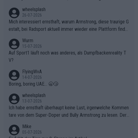
en, gegenüber seinen Helfern Solidarität zu zeigen und so das
wheelsplash
ganze Team auch mental stark zu machen und konkret am Erf
26-07-2026
olg teilzuhaben, ist ihm ganz hoch anzurechnen. Das ist ein Zei
Mich interessiert ernsthaft, warum Armstrong, diese traurige G
chen weit über den Radsport hinaus.
estalt, bei Radsport aktuell immer wieder eine Plattform finde
t. Könnte mir die Redaktion diese Frage beantworten?
Wurm
15-07-2026
Auf Sport1 läuft noch was anderes, als Dumpfbackenreality T
V?
FlyingWvA
14-07-2026
Boring, boring UAE... 🥱😴
wheelsplash
13-07-2026
Ich habe ernsthaft überhaupt keine Lust, irgenwelche Kommen
tare von dem Super-Doper und Bully Armstrong zu lesen. Der
Typ ist so was von daneben. Er kann seine Meinung haben, abe
Mike
r die gehört nicht in dieses Medium!
05-07-2026