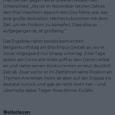
machte Gall gegen seine direkten Rivalen den
Unterschied. „Als wir im November letzten Jahres
den Plan machten, dass ich den Giro fahre, war das
eine große Motivation. Hierherzukommen mit dem
Ziel, um ein Podium zu kämpfen. Dass alles so
aufgegangen ist, ist großartig.“
Das Ergebnis nahm bereits beim ersten
Bergankunftstag am Blockhaus Gestalt an, wo er
Jonas Vingegaard nur knapp unterlag. Zwei Tage
später am Corno alle Scale griff er den Dänen selbst
an und nahm seinen Konkurrenten erneut deutlich
Zeit ab. Zwar verlor er im Zeitfahren seine Position an
Thymen Arensman, holte sie aber auf der Etappe ins
Aostatal zurück und gab sie nicht mehr her – und
überholte dabei Träger Rosa Afonso Eulálio.
Weiterlesen