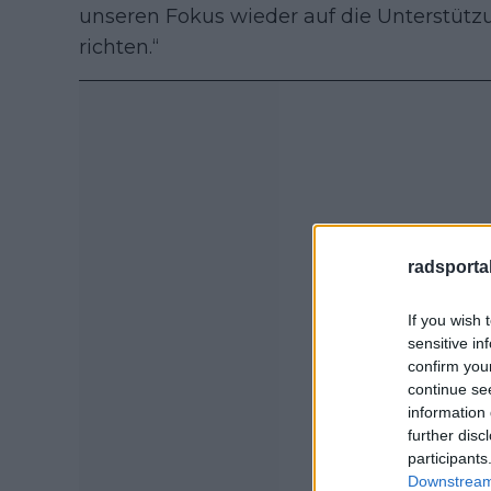
unseren Fokus wieder auf die Unterstütz
richten.“
radsportak
If you wish 
sensitive in
confirm you
continue se
information 
further disc
participants
Downstream 