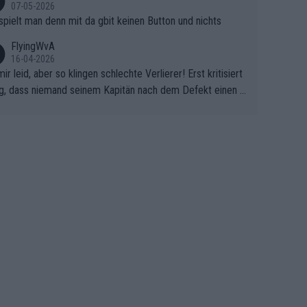
07-05-2026
spielt man denn mit da gbit keinen Button und nichts
FlyingWvA
16-04-2026
mir leid, aber so klingen schlechte Verlierer! Erst kritisiert
g, dass niemand seinem Kapitän nach dem Defekt einen r
 Teppich ausrollt. Dann schimpft Pogacar selber über sei
Shimano-Schubkarre", ehe Morgado denkt, dass der Welt
ter mit einem platten Reifen ins Velodrome einfuhr. Schle
r Stil!!! Insbesondere, wenn man sich die Rennsituation vo
m Defekt anschaut - wer andern eine Grube gräbt, fällt sel
hinein.