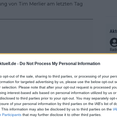
ung von Tim Merlier am letzten Tag
Akt
Radr
ss T
onen
tuell.de -
Do Not Process My Personal Information
as g
Erfo
Mich
to opt-out of the sale, sharing to third parties, or processing of your per
Zeic
formation for targeted advertising by us, please use the below opt-out s
Gest
r selection. Please note that after your opt-out request is processed y
et. 
eing interest-based ads based on personal information utilized by us or
disclosed to third parties prior to your opt-out. You may separately opt-
Auf 
losure of your personal information by third parties on the IAB’s list of
V?
. This information may also be disclosed by us to third parties on the
IA
Participants
that may further disclose it to other third parties.