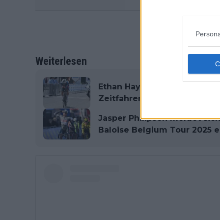
Persona
Weiterlesen
Ethan Hayter überrascht Fil
Zeitfahren auf der 3. Etapp
Jasper Philipsen meldet sic
Baloise Belgium Tour 2025 e