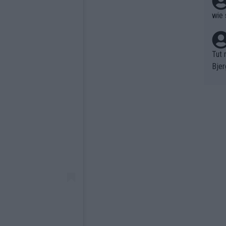
wie 
Tut 
Bjer
oten
ne "
meis
chte
r de
bst 