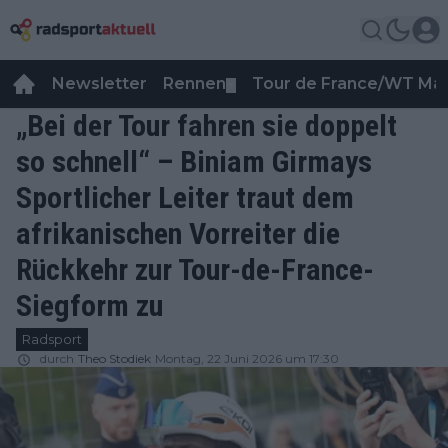
Newsletter
Rennen
Tour de France/WT Ma
▼
„Bei der Tour fahren sie doppelt
so schnell“ – Biniam Girmays
Sportlicher Leiter traut dem
afrikanischen Vorreiter die
Rückkehr zur Tour-de-France-
Siegform zu
Radsport
durch
Theo Stodiek
Montag, 22 Juni 2026 um 17:30