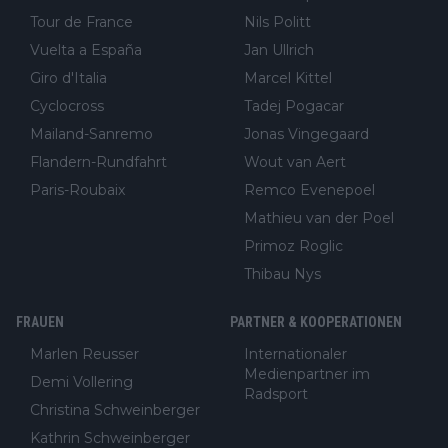
Tour de France
Nils Politt
Vuelta a España
Jan Ullrich
Giro d'Italia
Marcel Kittel
Cyclocross
Tadej Pogacar
Mailand-Sanremo
Jonas Vingegaard
Flandern-Rundfahrt
Wout van Aert
Paris-Roubaix
Remco Evenepoel
Mathieu van der Poel
Primoz Roglic
Thibau Nys
FRAUEN
PARTNER & KOOPERATIONEN
Marlen Reusser
Internationaler
Medienpartner im
Demi Vollering
Radsport
Christina Schweinberger
Kathrin Schweinberger