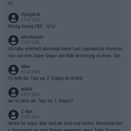
V?
FlyingWvA
14-07-2026
Boring, boring UAE... 🥱😴
wheelsplash
13-07-2026
Ich habe ernsthaft überhaupt keine Lust, irgenwelche Kommen
tare von dem Super-Doper und Bully Armstrong zu lesen. Der
Typ ist so was von daneben. Er kann seine Meinung haben, abe
Mike
r die gehört nicht in dieses Medium!
05-07-2026
Es fehlt der Tipp zur 2. Etappe im Artikel
willi64
04-07-2026
wo ist denn der Tipp zur 2. Etappe?
Z-Man
23-05-2026
Nichts für ungut, aber sind wir doch mal ehrlich: Momentan kan
n Vingegaard nur dann Rennen gewinnen, wenn Tadej Pogacar