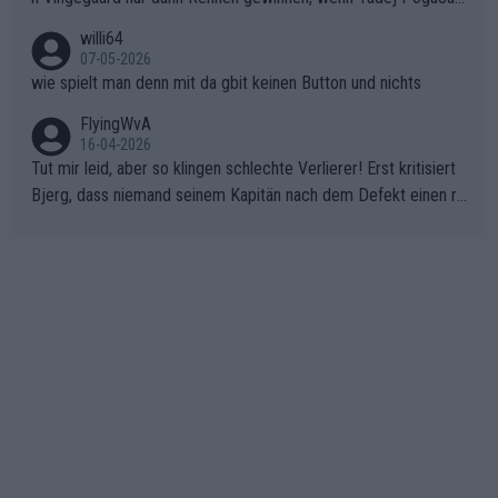
nicht mitfährt!!!
willi64
07-05-2026
wie spielt man denn mit da gbit keinen Button und nichts
FlyingWvA
16-04-2026
Tut mir leid, aber so klingen schlechte Verlierer! Erst kritisiert
Bjerg, dass niemand seinem Kapitän nach dem Defekt einen ro
ten Teppich ausrollt. Dann schimpft Pogacar selber über seine
"Shimano-Schubkarre", ehe Morgado denkt, dass der Weltmeis
ter mit einem platten Reifen ins Velodrome einfuhr. Schlechter
Stil!!! Insbesondere, wenn man sich die Rennsituation vor dem
Defekt anschaut - wer andern eine Grube gräbt, fällt selbst hin
ein.