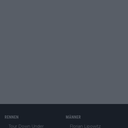
RENNEN
MÄNNER
Tour Down Under
Florian Lipowitz