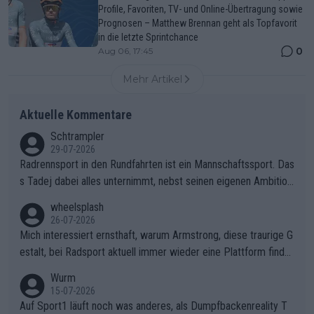
Profile, Favoriten, TV- und Online-Übertragung sowie
Prognosen – Matthew Brennan geht als Topfavorit
in die letzte Sprintchance
0
Aug 06, 17:45
Mehr Artikel
Aktuelle Kommentare
Schtrampler
29-07-2026
Radrennsport in den Rundfahrten ist ein Mannschaftssport. Das
s Tadej dabei alles unternimmt, nebst seinen eigenen Ambition
en, gegenüber seinen Helfern Solidarität zu zeigen und so das
wheelsplash
ganze Team auch mental stark zu machen und konkret am Erf
26-07-2026
olg teilzuhaben, ist ihm ganz hoch anzurechnen. Das ist ein Zei
Mich interessiert ernsthaft, warum Armstrong, diese traurige G
chen weit über den Radsport hinaus.
estalt, bei Radsport aktuell immer wieder eine Plattform finde
t. Könnte mir die Redaktion diese Frage beantworten?
Wurm
15-07-2026
Auf Sport1 läuft noch was anderes, als Dumpfbackenreality T