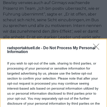
Bewley verwies auch auf Girmays wachsende
Präsenz im Team. „Ich bin positiv überrascht, wie er
Führung übernimmt“, sagte er. „Er ist offen, aber
scheut sich nicht, seine Sicht einzubringen, im Bus
zu sprechen und alle zu motivieren. Intern nennen
wir das zunehmend den ‚Bini-Effekt‘, weil er damit
alle anhebt. Er ist ein starker Leader und wirkt sehr
zufrieden – vielleicht ist das der Schlüssel zum
radsportaktuell.de -
Do Not Process My Personal
Erfolg.“
Information
Belgien hat die Sprint-Hierarchie für die Tour nicht
If you wish to opt-out of the sale, sharing to third parties, or
sortiert. Es zeigte jedoch, dass Girmay vor dem
processing of your personal or sensitive information for
Rennen, in dem er vor zwei Sommern Geschichte
targeted advertising by us, please use the below opt-out
schrieb, wieder in derselben Diskussion mit Merlier,
section to confirm your selection. Please note that after your
Kooij und Philipsen ist.
opt-out request is processed you may continue seeing
interest-based ads based on personal information utilized by
us or personal information disclosed to third parties prior to
your opt-out. You may separately opt-out of the further
disclosure of your personal information by third parties on the