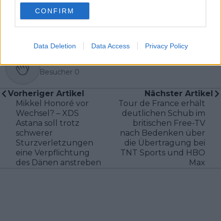
CONFIRM
Data Deletion
Data Access
Privacy Policy
Klatscht
0
Besucher
0
Vorheriger Artikel
Nächster Artikel
Mikkel Honoré vor
Tour de France erhält
Wechsel? – XDS
deutlichen Schub im
Astana soll trotz
britischen Free-TV
schwerer
nach Bedenken über
Sturzverletzungen
die Übertragung bei
eine Verpflichtung
TNT Sports und HBO
des Dänen anstreben
Max