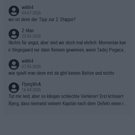
willi64
04-07-2026
wo ist denn der Tipp zur 2. Etappe?
Z-Man
23-05-2026
Nichts für ungut, aber sind wir doch mal ehrlich: Momentan kan
n Vingegaard nur dann Rennen gewinnen, wenn Tadej Pogacar
nicht mitfährt!!!
willi64
07-05-2026
wie spielt man denn mit da gbit keinen Button und nichts
FlyingWvA
16-04-2026
Tut mir leid, aber so klingen schlechte Verlierer! Erst kritisiert
Bjerg, dass niemand seinem Kapitän nach dem Defekt einen ro
ten Teppich ausrollt. Dann schimpft Pogacar selber über seine
"Shimano-Schubkarre", ehe Morgado denkt, dass der Weltmeis
ter mit einem platten Reifen ins Velodrome einfuhr. Schlechter
Stil!!! Insbesondere, wenn man sich die Rennsituation vor dem