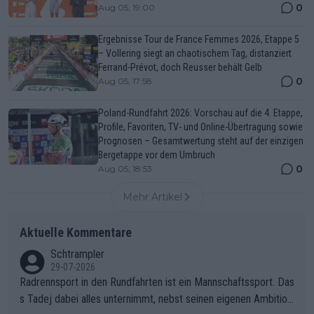
0
Aug 05, 19:00
Ergebnisse Tour de France Femmes 2026, Etappe 5
– Vollering siegt an chaotischem Tag, distanziert
Ferrand-Prévot, doch Reusser behält Gelb
0
Aug 05, 17:58
Poland-Rundfahrt 2026: Vorschau auf die 4. Etappe,
Profile, Favoriten, TV- und Online-Übertragung sowie
Prognosen – Gesamtwertung steht auf der einzigen
Bergetappe vor dem Umbruch
0
Aug 05, 18:53
Mehr Artikel
Aktuelle Kommentare
Schtrampler
29-07-2026
Radrennsport in den Rundfahrten ist ein Mannschaftssport. Das
s Tadej dabei alles unternimmt, nebst seinen eigenen Ambition