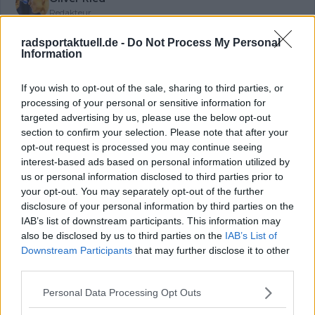
Redakteur
Oliver Ried ist seit Anfang 2025 Redakteur bei
Radsportaktuell.de. Er berichtet dort über den
radsportaktuell.de -
Do Not Process My Personal
Information
professionellen Radsport und begleitet das Geschehen
von der WorldTour bis zu wichtigen nationalen und
internationalen Rennen. Sein Schwerpunkt liegt auf
If you wish to opt-out of the sale, sharing to third parties, or
aktuellen Rennberichten, Einordnungen und
processing of your personal or sensitive information for
Hintergrundtexten, mit denen er sportliche
targeted advertising by us, please use the below opt-out
Entwicklungen im Peloton verständlich und präzise
section to confirm your selection. Please note that after your
erklärt. Bei großen Renntagen arbeitet er zudem mit
opt-out request is processed you may continue seeing
Live-Formaten, um das Geschehen fortlaufend zu
interest-based ads based on personal information utilized by
dokumentieren und zeitnah einzuordnen.
us or personal information disclosed to third parties prior to
Oliver ist in Würzburg stationiert. Neben seiner
your opt-out. You may separately opt-out of the further
redaktionellen Arbeit ist er sportlich selbst aktiv und
disclosure of your personal information by third parties on the
bringt dadurch zusätzliche Praxisnähe in seine
IAB’s list of downstream participants. This information may
Berichterstattung ein. Er studiert Grundschullehramt und
also be disclosed by us to third parties on the
IAB’s List of
legt bei seinen Artikeln Wert auf sorgfältige
Downstream Participants
that may further disclose it to other
Quellenprüfung, klare Einordnung und verlässliche
third parties.
Informationen. Inhalte aktualisiert er, sobald neue,
gesicherte Details vorliegen.
Personal Data Processing Opt Outs
Beiträge des Autors ansehen