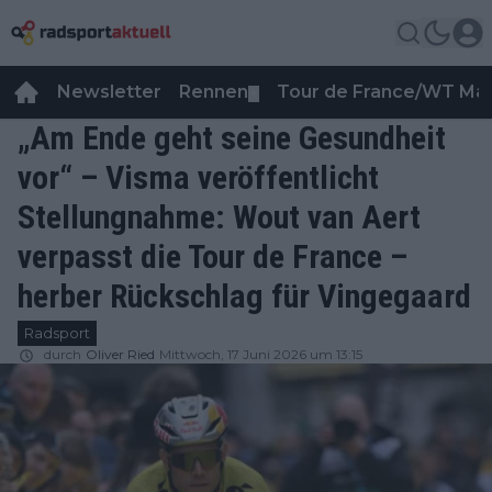
Newsletter
Rennen
Tour de France/WT Ma
▼
„Am Ende geht seine Gesundheit
vor“ – Visma veröffentlicht
Stellungnahme: Wout van Aert
verpasst die Tour de France –
herber Rückschlag für Vingegaard
Radsport
durch
Oliver Ried
Mittwoch, 17 Juni 2026 um 13:15