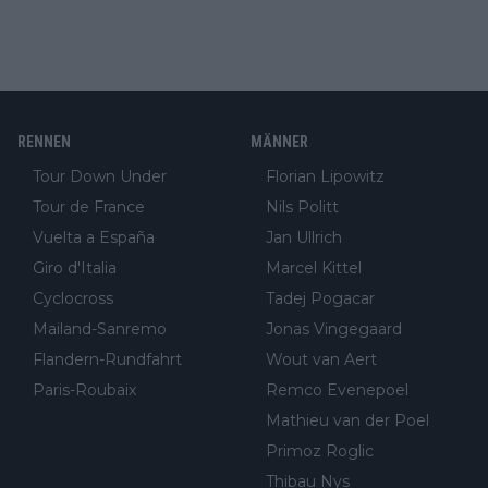
RENNEN
MÄNNER
Tour Down Under
Florian Lipowitz
Tour de France
Nils Politt
Vuelta a España
Jan Ullrich
Giro d'Italia
Marcel Kittel
Cyclocross
Tadej Pogacar
Mailand-Sanremo
Jonas Vingegaard
Flandern-Rundfahrt
Wout van Aert
Paris-Roubaix
Remco Evenepoel
Mathieu van der Poel
Primoz Roglic
Thibau Nys