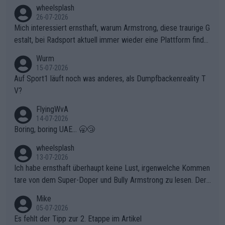
en, gegenüber seinen Helfern Solidarität zu zeigen und so das
wheelsplash
ganze Team auch mental stark zu machen und konkret am Erf
26-07-2026
olg teilzuhaben, ist ihm ganz hoch anzurechnen. Das ist ein Zei
Mich interessiert ernsthaft, warum Armstrong, diese traurige G
chen weit über den Radsport hinaus.
estalt, bei Radsport aktuell immer wieder eine Plattform finde
t. Könnte mir die Redaktion diese Frage beantworten?
Wurm
15-07-2026
Auf Sport1 läuft noch was anderes, als Dumpfbackenreality T
V?
FlyingWvA
14-07-2026
Boring, boring UAE... 🥱😴
wheelsplash
13-07-2026
Ich habe ernsthaft überhaupt keine Lust, irgenwelche Kommen
tare von dem Super-Doper und Bully Armstrong zu lesen. Der
Typ ist so was von daneben. Er kann seine Meinung haben, abe
Mike
r die gehört nicht in dieses Medium!
05-07-2026
Es fehlt der Tipp zur 2. Etappe im Artikel