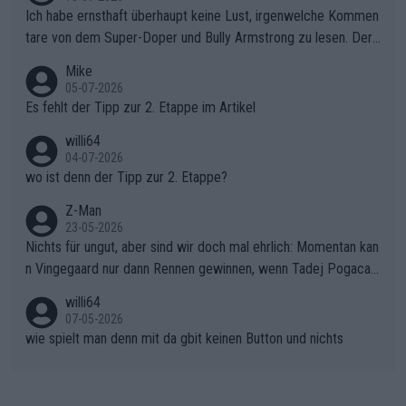
ollering die Initiative.Zu spätes Erwachen: Zu diesem Zeitpunkt
Ich habe ernsthaft überhaupt keine Lust, irgenwelche Kommen
war das Loch zu Niewiadoma bereits zu groß, um es im Allein
tare von dem Super-Doper und Bully Armstrong zu lesen. Der
gang auf den steilen Schlusskilometern noch einmal zu schließ
Typ ist so was von daneben. Er kann seine Meinung haben, abe
Mike
en.Teurer Sekundenpoker: Die Quittung sind nun 15 Sekunden
r die gehört nicht in dieses Medium!
05-07-2026
Rückstand im Gesamtklassement – ein Polster, das Niewiado
Es fehlt der Tipp zur 2. Etappe im Artikel
ma vor der Schlussetappe nach Nizza alle Trümpfe in die Hand
willi64
gibt. Diese Etappe wird sicher als der psychologische Wendep
04-07-2026
unkt dieser Tour in die Geschichte eingehen. Wenn man bei so
wo ist denn der Tipp zur 2. Etappe?
einem harten Aufstieg einmal den Moment verpasst und der K
onkurrentin die "zweite Luft" schenkt, ist der Schaden am Ber
Z-Man
23-05-2026
g kaum noch zu reparieren.Vor uns liegt nun das große Finale R
Nichts für ungut, aber sind wir doch mal ehrlich: Momentan kan
ichtung Nizza. Niewiadoma hat psychologisch Oberwasser, ab
n Vingegaard nur dann Rennen gewinnen, wenn Tadej Pogacar
er SD Worx und Vollering müssen jetzt All-In gehen. (gregman
nicht mitfährt!!!
n)
willi64
07-05-2026
wie spielt man denn mit da gbit keinen Button und nichts