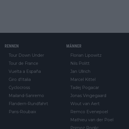
RENNEN
MÄNNER
Tour Down Under
Florian Lipowitz
Tour de France
Nils Politt
Vuelta a España
Jan Ullrich
Giro d'Italia
Marcel Kittel
Cyclocross
Tadej Pogacar
Mailand-Sanremo
Jonas Vingegaard
Flandern-Rundfahrt
Wout van Aert
Paris-Roubaix
Remco Evenepoel
Mathieu van der Poel
Primoz Roglic