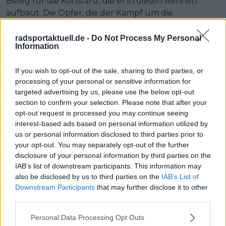
Beleg für die Konstanz, die er in diesen Rennen
aufbaut. Die Opfer, die der Kampf um die
Gesamtwertung verlangt, haben jedoch ihren Preis.
Mit einem Lachen lieferte Arensman ein
radsportaktuell.de -
Do Not Process My Personal
Information
anschauliches Beispiel: „Wenn deine Teamkollegen
Nutella essen, kann ein GC-Fahrer das nicht. Aber
If you wish to opt-out of the sale, sharing to third parties, or
nächste Woche hole ich das nach!“, witzelte er.
processing of your personal or sensitive information for
targeted advertising by us, please use the below opt-out
section to confirm your selection. Please note that after your
Jetzt kostenlos den RadsportAktuell-
opt-out request is processed you may continue seeing
Newsletter abonnieren!
interest-based ads based on personal information utilized by
Nachdem du auf „Abonnieren“ geklickt hast,
us or personal information disclosed to third parties prior to
erhältst du sofort eine E-Mail von uns. Bei
your opt-out. You may separately opt-out of the further
einigen Lesern landet diese im Spam-
disclosure of your personal information by third parties on the
Ordner – überprüfe ihn daher bitte ebenfalls.
IAB’s list of downstream participants. This information may
Alle wichtigen News, Ergebnisse und
also be disclosed by us to third parties on the
IAB’s List of
Rennvorschauen – täglich kompakt per E-
Downstream Participants
that may further disclose it to other
Mail.
third parties.
Personal Data Processing Opt Outs