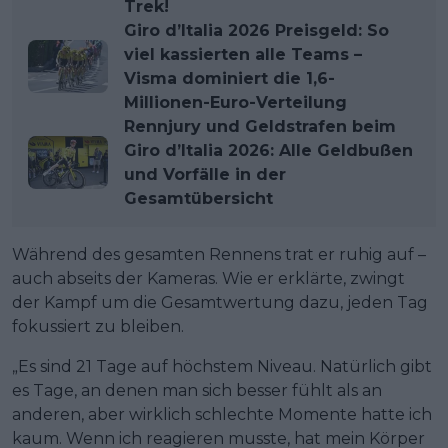
Trek!
Giro d’Italia 2026 Preisgeld: So
viel kassierten alle Teams –
Visma dominiert die 1,6-
Millionen-Euro-Verteilung
Rennjury und Geldstrafen beim
Giro d’Italia 2026: Alle Geldbußen
und Vorfälle in der
Gesamtübersicht
Während des gesamten Rennens trat er ruhig auf –
auch abseits der Kameras. Wie er erklärte, zwingt
der Kampf um die Gesamtwertung dazu, jeden Tag
fokussiert zu bleiben.
„Es sind 21 Tage auf höchstem Niveau. Natürlich gibt
es Tage, an denen man sich besser fühlt als an
anderen, aber wirklich schlechte Momente hatte ich
kaum. Wenn ich reagieren musste, hat mein Körper