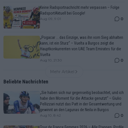
Keine Radsportnachricht mehr verpassen – Folge
RadsportAktuell bei Google!
0
Aug 09, 9:01
„Pogacar ... das Einzige, was ihn vom Sieg abhalten
kann, ist ein Sturz“ – Vuelta a Burgos zeigt die
Hauptkonkurrenten von UAE Team Emirates für die
Vuelta
0
Aug 10, 21:30
Mehr Artikel
Beliebte Nachrichten
„Sie haben sich nur gegenseitig beobachtet, und ich
habe den Moment für die Attacke genutzt“ – Giulio
Pellizzari nutzt das Patt in der Gesamtwertung und
gewinnt an den Lagunas de Neila in Burgos
0
Aug 10, 8:42
Tour de France Femmes 2026 – Alle Etappen, Profile,