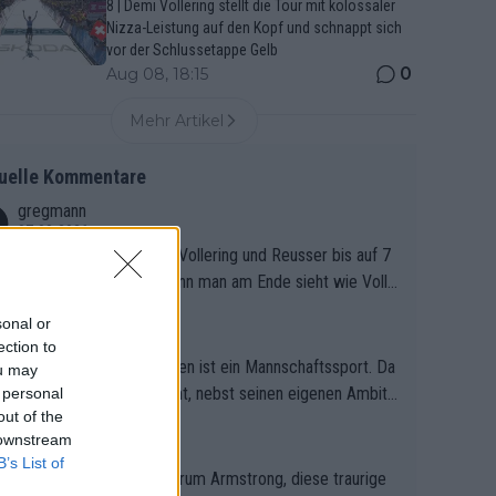
8 | Demi Vollering stellt die Tour mit kolossaler
Nizza-Leistung auf den Kopf und schnappt sich
vor der Schlussetappe Gelb
0
Aug 08, 18:15
Mehr Artikel
uelle Kommentare
gregmann
07-08-2026
Niewiadoma antrat, waren Vollering und Reusser bis auf 7
nden aufgeschlossen. Wenn man am Ende sieht wie Volle
 Reusser hat stehen lassen, ist es unverständlich, wieso V
Schtrampler
sonal or
ring die 7 Sekunden zu Niewiadoma nicht geschlossen hat
29-07-2026
ection to
den Abstand hat anwachsen lassen. Ein schwerer taktisch
ennsport in den Rundfahrten ist ein Mannschaftssport. Da
ou may
ehler, der den Tour Sieg kosten wird.Diese Beobachtung t
adej dabei alles unternimmt, nebst seinen eigenen Ambiti
 personal
t den taktischen Kern dieser dramatischen Etappe perfekt.
out of the
, gegenüber seinen Helfern Solidarität zu zeigen und so d
wheelsplash
 downstream
Zögerlichkeit von Demi Vollering in diesem Moment war d
anze Team auch mental stark zu machen und konkret am
26-07-2026
B’s List of
ntscheidende Puzzleteil, das Katarzyna Niewiadoma die T
lg teilzuhaben, ist ihm ganz hoch anzurechnen. Das ist ein
 interessiert ernsthaft, warum Armstrong, diese traurige
um Gelben Trikot geöffnet hat.Das taktische Dilemma am