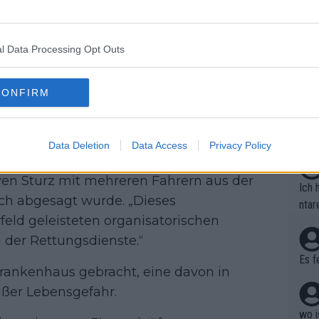
 zu anderen bin ich noch glimpflich
Zeic
Gest
Mont
HLN
. Er schätzt, dass das Fahrerfeld mit
et. 
n di
st bei so einem Tempo schnell passiert.
l Data Processing Opt Outs
die 
n kann da nichts dafür – auch der
Auf 
en.D
V?
ofor
CONFIRM
Tem
um
utzt
Bori
hmus
Data Deletion
Data Access
Privacy Policy
ssag
n Fondo Belgium, dass das
nale
en Sturz mit mehreren Fahrern aus der
erna
Ich 
ich abgesagt wurde. „Dieses
Zeit
ntar
eld geleisteten organisatorischen
s im
r Ty
zu s
ber 
n der Rettungsdienste.“
Seku
Es f
rankenhaus gebracht, eine davon in
Niew
n di
ußer Lebensgefahr.
che 
wo i