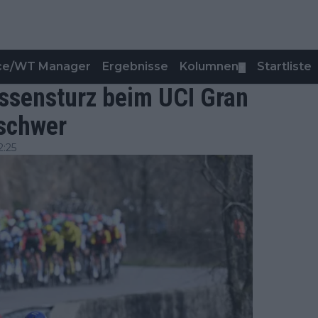
nce/WT Manager
Ergebnisse
Kolumnen
Startliste
▼
assensturz beim UCI Gran
schwer
2:25