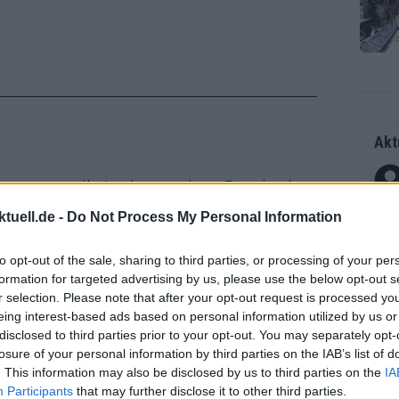
Akt
unterteilt. In der zweiten Box, in der
Als 
ls 500 Leute“, erzählt Teilnehmer Wim.
tuell.de -
Do Not Process My Personal Information
Seku
 Personen beteiligt waren – einige
ring
e um, als sie die Unfallstelle erreichte.
to opt-out of the sale, sharing to third parties, or processing of your per
olle
formation for targeted advertising by us, please use the below opt-out s
ts gestartet, sodass sich beide Gruppen
und 
Radr
r selection. Please note that after your opt-out request is processed y
n“, berichtet Wim weiter. „Das sorgte
er F
ss T
eing interest-based ads based on personal information utilized by us or
riff
sste nicht mehr, was sie tun sollte.“
disclosed to third parties prior to your opt-out. You may separately opt-
onen
losure of your personal information by third parties on the IAB’s list of
Die 
as g
. This information may also be disclosed by us to third parties on the
IA
 fuhr, erlitt zwei gebrochene Rippen
as e
Erfo
Mich
Participants
that may further disclose it to other third parties.
ür z