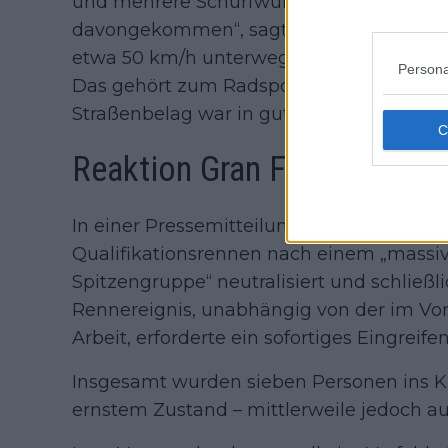
und mehrere Schürfwunden. „Im Vergleich
davongekommen“, sagte er
gegenüber 
etwa 50 km/h unterwegs war. „Ein Unfall i
Persona
Das gehört zum Radsport. Die Organisatio
Straßenbelag war in gutem Zustand.“
Reaktion Gran Fondo Belgi
In einer Pressemitteilung bestätigte Gra
Qualifikationsrennen nach einem „massiv
Spitzengruppe“ neutralisiert und schließl
Rennereignis, unabhängig von der im Vorf
Arbeit, erforderte ein sofortiges Eingreife
Insgesamt wurden sieben Personen ins K
ernstem Zustand – mittlerweile jedoch a