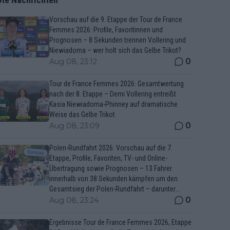
Vorschau auf die 9. Etappe der Tour de France
Femmes 2026: Profile, Favoritinnen und
Prognosen – 8 Sekunden trennen Vollering und
Niewiadoma – wer holt sich das Gelbe Trikot?
0
Aug 08, 23:12
Tour de France Femmes 2026: Gesamtwertung
nach der 8. Etappe – Demi Vollering entreißt
Kasia Niewiadoma-Phinney auf dramatische
Weise das Gelbe Trikot
0
Aug 08, 23:09
Polen-Rundfahrt 2026: Vorschau auf die 7.
Etappe, Profile, Favoriten, TV- und Online-
Übertragung sowie Prognosen – 13 Fahrer
innerhalb von 38 Sekunden kämpfen um den
Gesamtsieg der Polen-Rundfahrt – darunter
Marco Brenner und Jan Christen
0
Aug 08, 23:24
Ergebnisse Tour de France Femmes 2026, Etappe