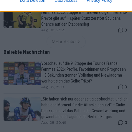
Data Deletion
Data Access
Privacy Policy
Medizinischer Bericht und Aufgaben Tour de France
Femmes 2026, Etappe 8 – Titelverteidigerin Ferrand-
Prévot gibt auf – später Sturz zerstört Squibans
Chance auf den Etappensieg
0
Aug 08, 23:29
Mehr Artikel
Beliebte Nachrichten
Vorschau auf die 9. Etappe der Tour de France
Femmes 2026: Profile, Favoritinnen und Prognosen
– 8 Sekunden trennen Vollering und Niewiadoma –
wer holt sich das Gelbe Trikot?
0
Aug 09, 8:20
„Sie haben sich nur gegenseitig beobachtet, und ich
habe den Moment für die Attacke genutzt“ – Giulio
Pellizzari nutzt das Patt in der Gesamtwertung und
gewinnt an den Lagunas de Neila in Burgos
0
Aug 08, 20:49