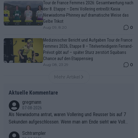
Tour de France Femmes 2026: Gesamtwertung nach
der 8. Etappe – Demi Vollering entreißt Kasia
Niewiadoma-Phinney auf dramatische Weise das
Gelbe Trikot
0
Aug 09, 8:20
Medizinischer Bericht und Aufgaben Tour de France
Femmes 2026, Etappe 8 – Titelverteidigerin Ferrand-
Prévot gibt auf – später Sturz zerstört Squibans
Chance auf den Etappensieg
0
Aug 08, 23:29
Mehr Artikel
Aktuelle Kommentare
gregmann
07-08-2026
Als Niewiadoma antrat, waren Vollering und Reusser bis auf 7
Sekunden aufgeschlossen. Wenn man am Ende sieht wie Voller
ing Reusser hat stehen lassen, ist es unverständlich, wieso Voll
Schtrampler
ering die 7 Sekunden zu Niewiadoma nicht geschlossen hat un