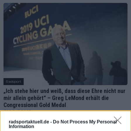
Radsport
„Ich stehe hier und weiß, dass diese Ehre nicht nur
mir allein gehört“ – Greg LeMond erhält die
Congressional Gold Medal
12 Juli 2025
radsportaktuell.de -
Do Not Process My Personal
Information
Mehr Artikel