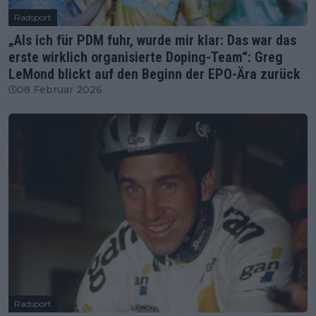
Radsport
„Als ich für PDM fuhr, wurde mir klar: Das war das
erste wirklich organisierte Doping-Team“: Greg
LeMond blickt auf den Beginn der EPO-Ära zurück
08 Februar 2026
Radsport