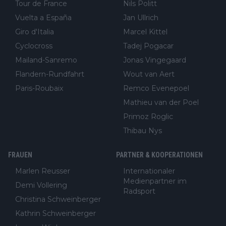
Tour de France
Nils Politt
Vuelta a España
Jan Ullrich
Giro d'Italia
Marcel Kittel
Cyclocross
Tadej Pogacar
Mailand-Sanremo
Jonas Vingegaard
Flandern-Rundfahrt
Wout van Aert
Paris-Roubaix
Remco Evenepoel
Mathieu van der Poel
Primoz Roglic
Thibau Nys
FRAUEN
PARTNER & KOOPERATIONEN
Marlen Reusser
Internationaler
Medienpartner im
Demi Vollering
Radsport
Christina Schweinberger
Kathrin Schweinberger