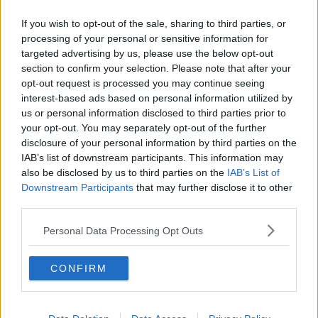
If you wish to opt-out of the sale, sharing to third parties, or
Gerade In
processing of your personal or sensitive information for
targeted advertising by us, please use the below opt-out
Polen-Rundfahrt 2026: Vorschau auf die 7. Etappe,
section to confirm your selection. Please note that after your
Profile, Favoriten, TV- und Online-Übertragung sowie
opt-out request is processed you may continue seeing
Prognosen – 13 Fahrer innerhalb von 38 Sekunden
interest-based ads based on personal information utilized by
kämpfen um den Gesamtsieg der Polen-Rundfahrt –
us or personal information disclosed to third parties prior to
darunter Marco Brenner und Jan Christen
your opt-out. You may separately opt-out of the further
0
Aug 09, 11:04
disclosure of your personal information by third parties on the
IAB’s list of downstream participants. This information may
Tour de France Femmes 2026: Gesamtwertung nach
also be disclosed by us to third parties on the
IAB’s List of
der 8. Etappe – Demi Vollering entreißt Kasia
Downstream Participants
that may further disclose it to other
Niewiadoma-Phinney auf dramatische Weise das
third parties.
Gelbe Trikot
0
Aug 09, 8:20
Personal Data Processing Opt Outs
Vorschau auf die 9. Etappe der Tour de France
Femmes 2026: Profile, Favoritinnen und Prognosen
CONFIRM
– 8 Sekunden trennen Vollering und Niewiadoma –
wer holt sich das Gelbe Trikot?
0
Aug 09, 8:20