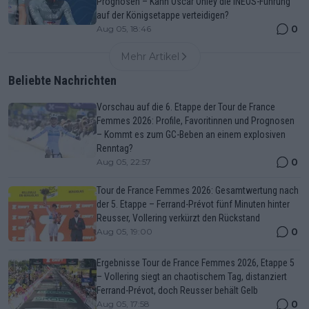
Prognosen – Kann Oscar Onley die INEOS-Führung
auf der Königsetappe verteidigen?
0
Aug 05, 18:46
Mehr Artikel
Beliebte Nachrichten
Vorschau auf die 6. Etappe der Tour de France
Femmes 2026: Profile, Favoritinnen und Prognosen
– Kommt es zum GC-Beben an einem explosiven
Renntag?
0
Aug 05, 22:57
Tour de France Femmes 2026: Gesamtwertung nach
der 5. Etappe – Ferrand-Prévot fünf Minuten hinter
Reusser, Vollering verkürzt den Rückstand
0
Aug 05, 19:00
Ergebnisse Tour de France Femmes 2026, Etappe 5
– Vollering siegt an chaotischem Tag, distanziert
Ferrand-Prévot, doch Reusser behält Gelb
0
Aug 05, 17:58