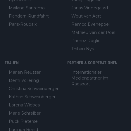
Mailand-Sanremo
Jonas Vingegaard
Flandern-Rundfahrt
Wout van Aert
Paris-Roubaix
Remco Evenepoel
Mathieu van der Poel
Primoz Roglic
Thibau Nys
FRAUEN
PARTNER & KOOPERATIONEN
Marlen Reusser
Internationaler
Medienpartner im
Demi Vollering
Radsport
Christina Schweinberger
Kathrin Schweinberger
Lorena Wiebes
Marie Schreiber
Puck Pieterse
Lucinda Brand