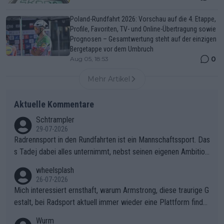
Poland-Rundfahrt 2026: Vorschau auf die 4. Etappe,
Profile, Favoriten, TV- und Online-Übertragung sowie
Prognosen – Gesamtwertung steht auf der einzigen
Bergetappe vor dem Umbruch
0
Aug 05, 18:53
Mehr Artikel
Aktuelle Kommentare
Schtrampler
29-07-2026
Radrennsport in den Rundfahrten ist ein Mannschaftssport. Das
s Tadej dabei alles unternimmt, nebst seinen eigenen Ambition
en, gegenüber seinen Helfern Solidarität zu zeigen und so das
wheelsplash
ganze Team auch mental stark zu machen und konkret am Erf
26-07-2026
olg teilzuhaben, ist ihm ganz hoch anzurechnen. Das ist ein Zei
Mich interessiert ernsthaft, warum Armstrong, diese traurige G
chen weit über den Radsport hinaus.
estalt, bei Radsport aktuell immer wieder eine Plattform finde
t. Könnte mir die Redaktion diese Frage beantworten?
Wurm