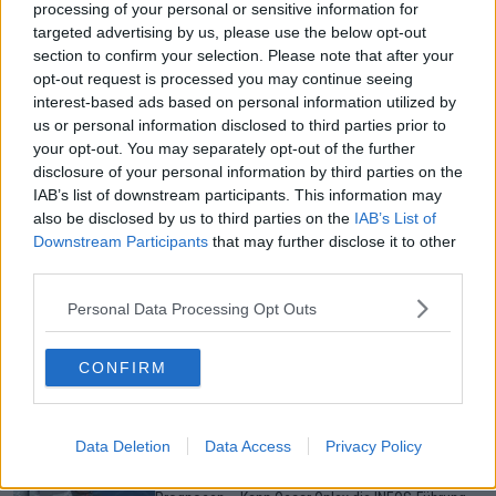
processing of your personal or sensitive information for
Gerade In
targeted advertising by us, please use the below opt-out
section to confirm your selection. Please note that after your
Vorschau auf die 6. Etappe der Tour de France
opt-out request is processed you may continue seeing
Femmes 2026: Profile, Favoritinnen und Prognosen
interest-based ads based on personal information utilized by
– Kommt es zum GC-Beben an einem explosiven
us or personal information disclosed to third parties prior to
Renntag?
your opt-out. You may separately opt-out of the further
0
Aug 05, 22:57
disclosure of your personal information by third parties on the
IAB’s list of downstream participants. This information may
Tour de France Femmes 2026: Gesamtwertung nach
also be disclosed by us to third parties on the
IAB’s List of
der 5. Etappe – Ferrand-Prévot fünf Minuten hinter
Downstream Participants
that may further disclose it to other
Reusser, Vollering verkürzt den Rückstand
third parties.
0
Aug 05, 19:00
Personal Data Processing Opt Outs
Poland-Rundfahrt 2026: Vorschau auf die 4. Etappe,
Profile, Favoriten, TV- und Online-Übertragung sowie
Prognosen – Gesamtwertung steht auf der einzigen
CONFIRM
Bergetappe vor dem Umbruch
0
Aug 05, 18:53
Data Deletion
Data Access
Privacy Policy
Vuelta a Burgos 2026: Vorschau auf die 3. Etappe,
Profile, Favoriten, TV- und Online-Übertragung sowie