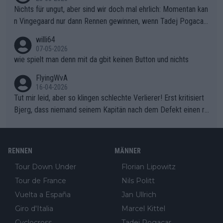
Nichts für ungut, aber sind wir doch mal ehrlich: Momentan kan
n Vingegaard nur dann Rennen gewinnen, wenn Tadej Pogacar
nicht mitfährt!!!
willi64
07-05-2026
wie spielt man denn mit da gbit keinen Button und nichts
FlyingWvA
16-04-2026
Tut mir leid, aber so klingen schlechte Verlierer! Erst kritisiert
Bjerg, dass niemand seinem Kapitän nach dem Defekt einen ro
ten Teppich ausrollt. Dann schimpft Pogacar selber über seine
"Shimano-Schubkarre", ehe Morgado denkt, dass der Weltmeis
ter mit einem platten Reifen ins Velodrome einfuhr. Schlechter
RENNEN
MÄNNER
Stil!!! Insbesondere, wenn man sich die Rennsituation vor dem
Tour Down Under
Florian Lipowitz
Defekt anschaut - wer andern eine Grube gräbt, fällt selbst hin
Tour de France
Nils Politt
ein.
Vuelta a España
Jan Ullrich
Giro d'Italia
Marcel Kittel
Cyclocross
Tadej Pogacar