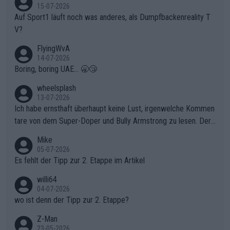
15-07-2026
Auf Sport1 läuft noch was anderes, als Dumpfbackenreality T
V?
FlyingWvA
14-07-2026
Boring, boring UAE... 🥱😴
wheelsplash
13-07-2026
Ich habe ernsthaft überhaupt keine Lust, irgenwelche Kommen
tare von dem Super-Doper und Bully Armstrong zu lesen. Der
Typ ist so was von daneben. Er kann seine Meinung haben, abe
Mike
r die gehört nicht in dieses Medium!
05-07-2026
Es fehlt der Tipp zur 2. Etappe im Artikel
willi64
04-07-2026
wo ist denn der Tipp zur 2. Etappe?
Z-Man
23-05-2026