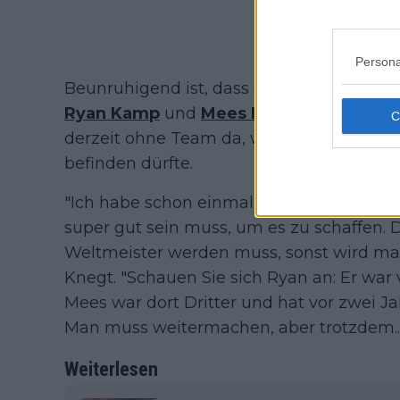
Persona
Beunruhigend ist, dass einige der aufstr
Ryan Kamp
und
Mees Hendrikx
ihre Zuk
derzeit ohne Team da, während sich Hendr
befinden dürfte.
"Ich habe schon einmal gesagt, dass Cycl
super gut sein muss, um es zu schaffen. D
Weltmeister werden muss, sonst wird man 
Knegt. "Schauen Sie sich Ryan an: Er war 
Mees war dort Dritter und hat vor zwei
Man muss weitermachen, aber trotzdem...
Weiterlesen