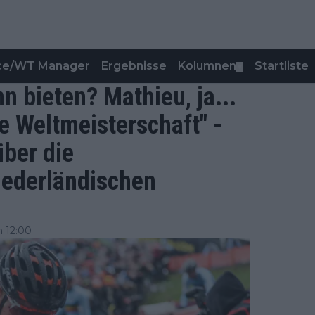
nce/WT Manager
Ergebnisse
Kolumnen
Startliste
▼
n bieten? Mathieu, ja...
ne Weltmeisterschaft" -
ber die
iederländischen
 12:00