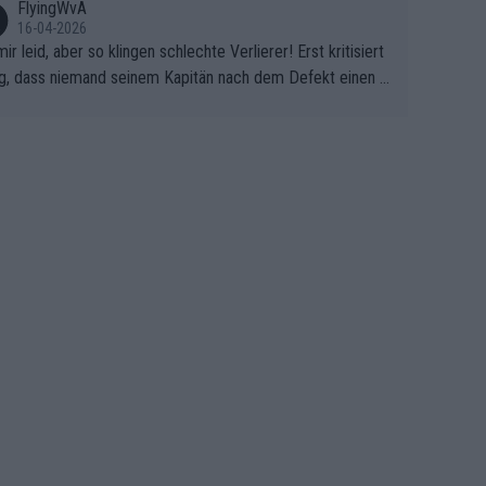
FlyingWvA
16-04-2026
mir leid, aber so klingen schlechte Verlierer! Erst kritisiert
g, dass niemand seinem Kapitän nach dem Defekt einen r
 Teppich ausrollt. Dann schimpft Pogacar selber über sei
Shimano-Schubkarre", ehe Morgado denkt, dass der Welt
ter mit einem platten Reifen ins Velodrome einfuhr. Schle
r Stil!!! Insbesondere, wenn man sich die Rennsituation vo
m Defekt anschaut - wer andern eine Grube gräbt, fällt sel
hinein.