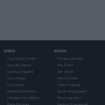
RENNEN
MÄNNER
Tour Down Under
Florian Lipowitz
Tour de France
Nils Politt
Vuelta a España
Jan Ullrich
Giro d'Italia
Marcel Kittel
Cyclocross
Tadej Pogacar
Mailand-Sanremo
Jonas Vingegaard
Flandern-Rundfahrt
Wout van Aert
Paris-Roubaix
Remco Evenepoel