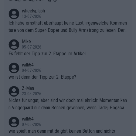
finden und den Vorsprung in der gnadenlosen Windpassage de
s Berges kontinuierlich auszubauen.Die Quittung im FinaleReus
wheelsplash
sers Einbruch: Erst als Reusser komplett einbrach, übernahm V
13-07-2026
ollering die Initiative.Zu spätes Erwachen: Zu diesem Zeitpunkt
Ich habe ernsthaft überhaupt keine Lust, irgenwelche Kommen
war das Loch zu Niewiadoma bereits zu groß, um es im Allein
tare von dem Super-Doper und Bully Armstrong zu lesen. Der
gang auf den steilen Schlusskilometern noch einmal zu schließ
Typ ist so was von daneben. Er kann seine Meinung haben, abe
Mike
en.Teurer Sekundenpoker: Die Quittung sind nun 15 Sekunden
r die gehört nicht in dieses Medium!
05-07-2026
Rückstand im Gesamtklassement – ein Polster, das Niewiado
Es fehlt der Tipp zur 2. Etappe im Artikel
ma vor der Schlussetappe nach Nizza alle Trümpfe in die Hand
willi64
gibt. Diese Etappe wird sicher als der psychologische Wendep
04-07-2026
unkt dieser Tour in die Geschichte eingehen. Wenn man bei so
wo ist denn der Tipp zur 2. Etappe?
einem harten Aufstieg einmal den Moment verpasst und der K
onkurrentin die "zweite Luft" schenkt, ist der Schaden am Ber
Z-Man
23-05-2026
g kaum noch zu reparieren.Vor uns liegt nun das große Finale R
Nichts für ungut, aber sind wir doch mal ehrlich: Momentan kan
ichtung Nizza. Niewiadoma hat psychologisch Oberwasser, ab
n Vingegaard nur dann Rennen gewinnen, wenn Tadej Pogacar
er SD Worx und Vollering müssen jetzt All-In gehen. (gregman
nicht mitfährt!!!
n)
willi64
07-05-2026
wie spielt man denn mit da gbit keinen Button und nichts