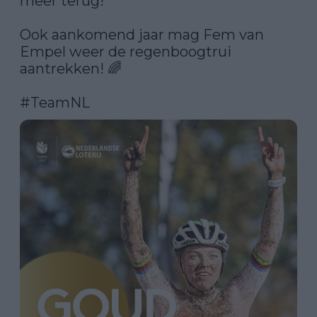
meer terug! 

Ook aankomend jaar mag Fem van 
Empel weer de regenboogtrui 
aantrekken! 🌈

#TeamNL