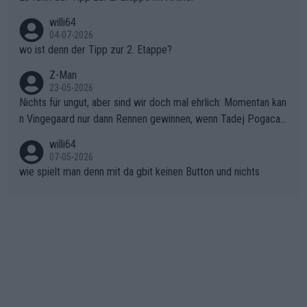
ma vor der Schlussetappe nach Nizza alle Trümpfe in die Hand
willi64
gibt. Diese Etappe wird sicher als der psychologische Wendep
04-07-2026
unkt dieser Tour in die Geschichte eingehen. Wenn man bei so
wo ist denn der Tipp zur 2. Etappe?
einem harten Aufstieg einmal den Moment verpasst und der K
onkurrentin die "zweite Luft" schenkt, ist der Schaden am Ber
Z-Man
23-05-2026
g kaum noch zu reparieren.Vor uns liegt nun das große Finale R
Nichts für ungut, aber sind wir doch mal ehrlich: Momentan kan
ichtung Nizza. Niewiadoma hat psychologisch Oberwasser, ab
n Vingegaard nur dann Rennen gewinnen, wenn Tadej Pogacar
er SD Worx und Vollering müssen jetzt All-In gehen. (gregman
nicht mitfährt!!!
n)
willi64
07-05-2026
wie spielt man denn mit da gbit keinen Button und nichts