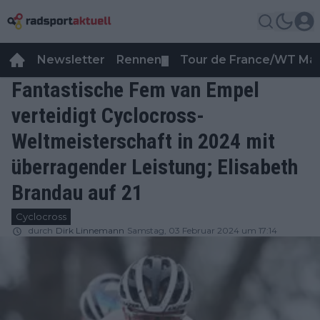
Newsletter
Rennen
Tour de France/WT Ma
▼
Fantastische Fem van Empel
verteidigt Cyclocross-
Weltmeisterschaft in 2024 mit
überragender Leistung; Elisabeth
Brandau auf 21
Cyclocross
durch
Dirk Linnemann
Samstag, 03 Februar 2024 um 17:14