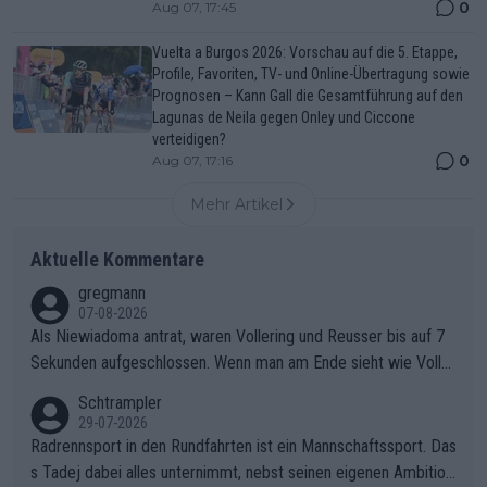
0
Aug 07, 17:45
Vuelta a Burgos 2026: Vorschau auf die 5. Etappe,
Profile, Favoriten, TV- und Online-Übertragung sowie
Prognosen – Kann Gall die Gesamtführung auf den
Lagunas de Neila gegen Onley und Ciccone
verteidigen?
0
Aug 07, 17:16
Mehr Artikel
Aktuelle Kommentare
gregmann
07-08-2026
Als Niewiadoma antrat, waren Vollering und Reusser bis auf 7
Sekunden aufgeschlossen. Wenn man am Ende sieht wie Voller
ing Reusser hat stehen lassen, ist es unverständlich, wieso Voll
Schtrampler
ering die 7 Sekunden zu Niewiadoma nicht geschlossen hat un
29-07-2026
d den Abstand hat anwachsen lassen. Ein schwerer taktischer
Radrennsport in den Rundfahrten ist ein Mannschaftssport. Das
Fehler, der den Tour Sieg kosten wird.Diese Beobachtung trifft
s Tadej dabei alles unternimmt, nebst seinen eigenen Ambition