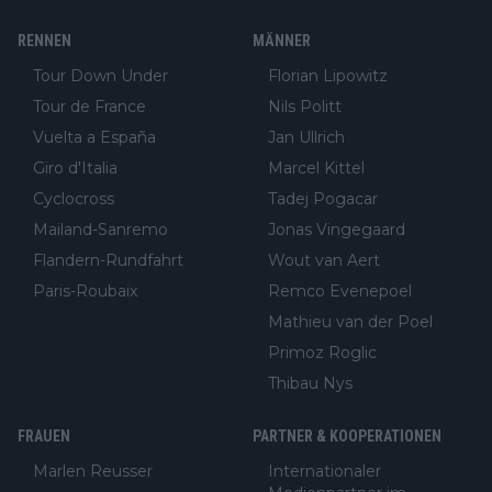
RENNEN
MÄNNER
Tour Down Under
Florian Lipowitz
Tour de France
Nils Politt
Vuelta a España
Jan Ullrich
Giro d'Italia
Marcel Kittel
Cyclocross
Tadej Pogacar
Mailand-Sanremo
Jonas Vingegaard
Flandern-Rundfahrt
Wout van Aert
Paris-Roubaix
Remco Evenepoel
Mathieu van der Poel
Primoz Roglic
Thibau Nys
FRAUEN
PARTNER & KOOPERATIONEN
Marlen Reusser
Internationaler