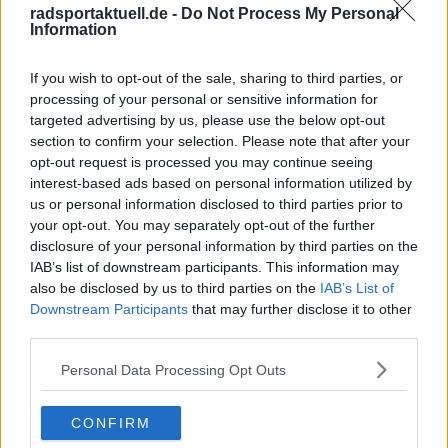
radsportaktuell.de -
Do Not Process My Personal
Vorheriger Artikel
Nächster Artikel
Information
Aleksandr Vlasov
Tibor del Grosso wird
dritter der Volta a
erwachsen mit
Comunitat Valenciana,
dominantem Sieg bei
If you wish to opt-out of the sale, sharing to third parties, or
Brandon McNulty
der U23-Cyclocross-
processing of your personal or sensitive information for
gewinnt verkürzte
Weltmeisterschaft
targeted advertising by us, please use the below opt-out
Etappe 4 nach
2024; Treudler und
section to confirm your selection. Please note that after your
brutalem
Sommer auf 12 und 13
opt-out request is processed you may continue seeing
Schlussanstieg
interest-based ads based on personal information utilized by
us or personal information disclosed to third parties prior to
your opt-out. You may separately opt-out of the further
disclosure of your personal information by third parties on the
IAB’s list of downstream participants. This information may
also be disclosed by us to third parties on the
IAB’s List of
Downstream Participants
that may further disclose it to other
third parties.
Personal Data Processing Opt Outs
CONFIRM