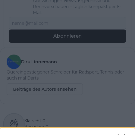
Alle wichtigen News, Ergebnisse und
Rennvorschauen – täglich kompakt per E-
Mail.
Abonnieren
Dirk Linnemann
Quereingestiegener Schreiber für Radsport, Tennis oder
auch mal Darts.
Beiträge des Autors ansehen
Klatscht
0
Besucher
0