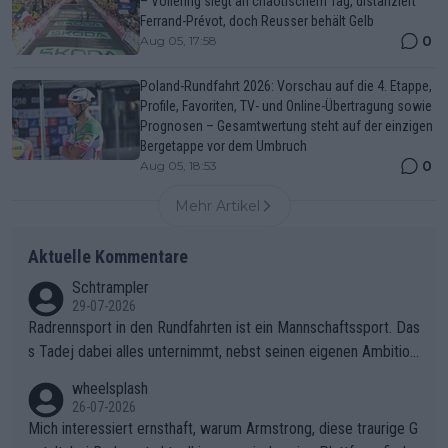
– Vollering siegt an chaotischem Tag, distanziert
Ferrand-Prévot, doch Reusser behält Gelb
0
Aug 05, 17:58
Poland-Rundfahrt 2026: Vorschau auf die 4. Etappe,
Profile, Favoriten, TV- und Online-Übertragung sowie
Prognosen – Gesamtwertung steht auf der einzigen
Bergetappe vor dem Umbruch
0
Aug 05, 18:53
Mehr Artikel
Aktuelle Kommentare
Schtrampler
29-07-2026
Radrennsport in den Rundfahrten ist ein Mannschaftssport. Das
s Tadej dabei alles unternimmt, nebst seinen eigenen Ambition
en, gegenüber seinen Helfern Solidarität zu zeigen und so das
wheelsplash
ganze Team auch mental stark zu machen und konkret am Erf
26-07-2026
olg teilzuhaben, ist ihm ganz hoch anzurechnen. Das ist ein Zei
Mich interessiert ernsthaft, warum Armstrong, diese traurige G
chen weit über den Radsport hinaus.