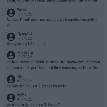
estalt, bei Radsport aktuell immer wieder eine Plattform finde
t. Könnte mir die Redaktion diese Frage beantworten?
Wurm
15-07-2026
Auf Sport1 läuft noch was anderes, als Dumpfbackenreality T
V?
FlyingWvA
14-07-2026
Boring, boring UAE... 🥱😴
wheelsplash
13-07-2026
Ich habe ernsthaft überhaupt keine Lust, irgenwelche Kommen
tare von dem Super-Doper und Bully Armstrong zu lesen. Der
Typ ist so was von daneben. Er kann seine Meinung haben, abe
Mike
r die gehört nicht in dieses Medium!
05-07-2026
Es fehlt der Tipp zur 2. Etappe im Artikel
willi64
04-07-2026
wo ist denn der Tipp zur 2. Etappe?