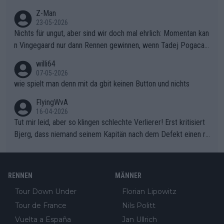
Z-Man
23-05-2026
Nichts für ungut, aber sind wir doch mal ehrlich: Momentan kan
n Vingegaard nur dann Rennen gewinnen, wenn Tadej Pogacar
nicht mitfährt!!!
willi64
07-05-2026
wie spielt man denn mit da gbit keinen Button und nichts
FlyingWvA
16-04-2026
Tut mir leid, aber so klingen schlechte Verlierer! Erst kritisiert
Bjerg, dass niemand seinem Kapitän nach dem Defekt einen ro
ten Teppich ausrollt. Dann schimpft Pogacar selber über seine
"Shimano-Schubkarre", ehe Morgado denkt, dass der Weltmeis
ter mit einem platten Reifen ins Velodrome einfuhr. Schlechter
RENNEN
MÄNNER
Stil!!! Insbesondere, wenn man sich die Rennsituation vor dem
Tour Down Under
Florian Lipowitz
Defekt anschaut - wer andern eine Grube gräbt, fällt selbst hin
Tour de France
Nils Politt
ein.
Vuelta a España
Jan Ullrich