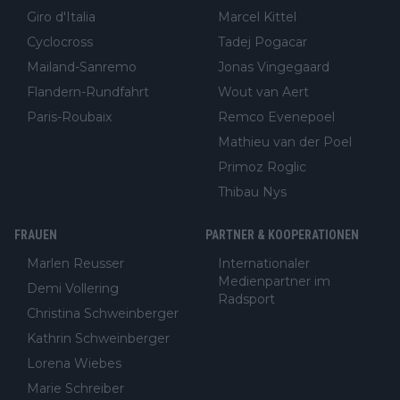
Giro d'Italia
Marcel Kittel
Cyclocross
Tadej Pogacar
Mailand-Sanremo
Jonas Vingegaard
Flandern-Rundfahrt
Wout van Aert
Paris-Roubaix
Remco Evenepoel
Mathieu van der Poel
Primoz Roglic
Thibau Nys
FRAUEN
PARTNER & KOOPERATIONEN
Marlen Reusser
Internationaler
Medienpartner im
Demi Vollering
Radsport
Christina Schweinberger
Kathrin Schweinberger
Lorena Wiebes
Marie Schreiber