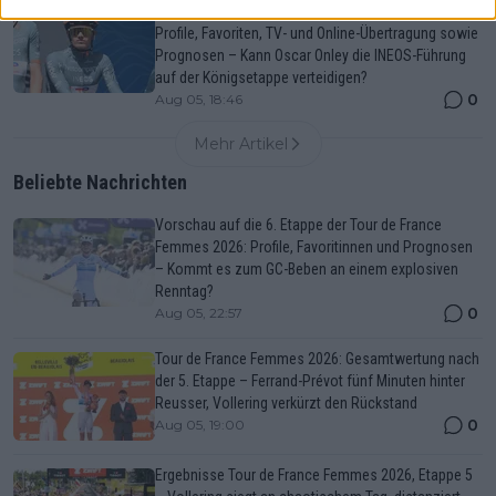
Vuelta a Burgos 2026: Vorschau auf die 3. Etappe,
Profile, Favoriten, TV- und Online-Übertragung sowie
Prognosen – Kann Oscar Onley die INEOS-Führung
auf der Königsetappe verteidigen?
0
Aug 05, 18:46
Mehr Artikel
Beliebte Nachrichten
Vorschau auf die 6. Etappe der Tour de France
Femmes 2026: Profile, Favoritinnen und Prognosen
– Kommt es zum GC-Beben an einem explosiven
Renntag?
0
Aug 05, 22:57
Tour de France Femmes 2026: Gesamtwertung nach
der 5. Etappe – Ferrand-Prévot fünf Minuten hinter
Reusser, Vollering verkürzt den Rückstand
0
Aug 05, 19:00
Ergebnisse Tour de France Femmes 2026, Etappe 5