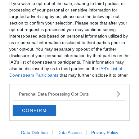
If you wish to opt-out of the sale, sharing to third parties, or
Mehr Artikel
processing of your personal or sensitive information for
targeted advertising by us, please use the below opt-out
Gerade In
section to confirm your selection. Please note that after your
opt-out request is processed you may continue seeing
Vorschau auf die 6. Etappe der Tour de France
interest-based ads based on personal information utilized by
Femmes 2026: Profile, Favoritinnen und Prognosen
us or personal information disclosed to third parties prior to
– Kommt es zum GC-Beben an einem explosiven
your opt-out. You may separately opt-out of the further
Renntag?
disclosure of your personal information by third parties on the
0
Aug 05, 22:57
IAB’s list of downstream participants. This information may
also be disclosed by us to third parties on the
IAB’s List of
Tour de France Femmes 2026: Gesamtwertung nach
Downstream Participants
that may further disclose it to other
der 5. Etappe – Ferrand-Prévot fünf Minuten hinter
third parties.
Reusser, Vollering verkürzt den Rückstand
0
Aug 05, 19:00
Personal Data Processing Opt Outs
Poland-Rundfahrt 2026: Vorschau auf die 4. Etappe,
CONFIRM
Profile, Favoriten, TV- und Online-Übertragung sowie
Prognosen – Gesamtwertung steht auf der einzigen
Bergetappe vor dem Umbruch
0
Aug 05, 18:53
Data Deletion
Data Access
Privacy Policy