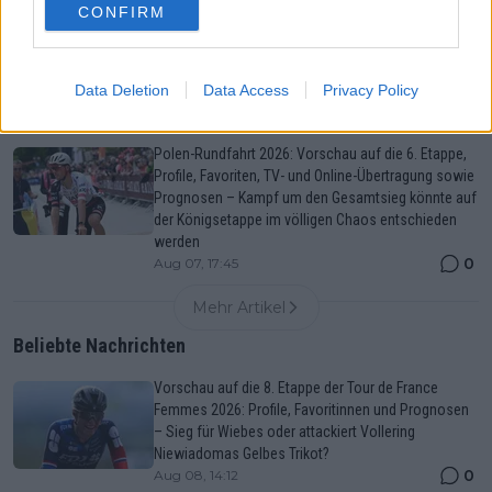
CONFIRM
Tour de France Femmes 2026: Gesamtwertung nach
der 7. Etappe – Niewiadoma übernimmt Gelb mit 15
Sekunden Vorsprung auf Vollering
Data Deletion
Data Access
Privacy Policy
0
Aug 07, 18:34
Polen-Rundfahrt 2026: Vorschau auf die 6. Etappe,
Profile, Favoriten, TV- und Online-Übertragung sowie
Prognosen – Kampf um den Gesamtsieg könnte auf
der Königsetappe im völligen Chaos entschieden
werden
0
Aug 07, 17:45
Mehr Artikel
Beliebte Nachrichten
Vorschau auf die 8. Etappe der Tour de France
Femmes 2026: Profile, Favoritinnen und Prognosen
– Sieg für Wiebes oder attackiert Vollering
Niewiadomas Gelbes Trikot?
0
Aug 08, 14:12