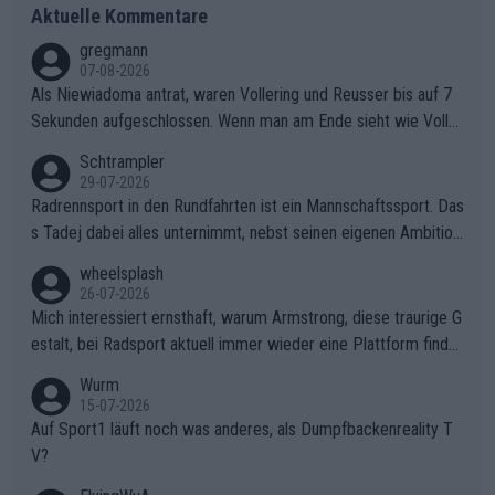
Aktuelle Kommentare
gregmann
07-08-2026
Als Niewiadoma antrat, waren Vollering und Reusser bis auf 7
Sekunden aufgeschlossen. Wenn man am Ende sieht wie Voller
ing Reusser hat stehen lassen, ist es unverständlich, wieso Voll
Schtrampler
ering die 7 Sekunden zu Niewiadoma nicht geschlossen hat un
29-07-2026
d den Abstand hat anwachsen lassen. Ein schwerer taktischer
Radrennsport in den Rundfahrten ist ein Mannschaftssport. Das
Fehler, der den Tour Sieg kosten wird.Diese Beobachtung trifft
s Tadej dabei alles unternimmt, nebst seinen eigenen Ambition
den taktischen Kern dieser dramatischen Etappe perfekt. Die
en, gegenüber seinen Helfern Solidarität zu zeigen und so das
wheelsplash
Zögerlichkeit von Demi Vollering in diesem Moment war das e
ganze Team auch mental stark zu machen und konkret am Erf
26-07-2026
ntscheidende Puzzleteil, das Katarzyna Niewiadoma die Tür z
olg teilzuhaben, ist ihm ganz hoch anzurechnen. Das ist ein Zei
Mich interessiert ernsthaft, warum Armstrong, diese traurige G
um Gelben Trikot geöffnet hat.Das taktische Dilemma am Mon
chen weit über den Radsport hinaus.
estalt, bei Radsport aktuell immer wieder eine Plattform finde
t VentouxDie psychologische Falle: Vollering spekulierte in die
t. Könnte mir die Redaktion diese Frage beantworten?
Wurm
ser Phase darauf, dass Marlen Reusser im Gelben Trikot die N
15-07-2026
achführarbeit leistet, um ihre Gesamtführung zu verteidigen.De
Auf Sport1 läuft noch was anderes, als Dumpfbackenreality T
r Pokereinsatz: Anstatt die verbleibenden 7 Sekunden sofort s
V?
elbst zuzufahren, verließ sich Vollering zu lange auf die Tempo
arbeit anderer.Niewiadomas Momentum: Niewiadoma nutzte g