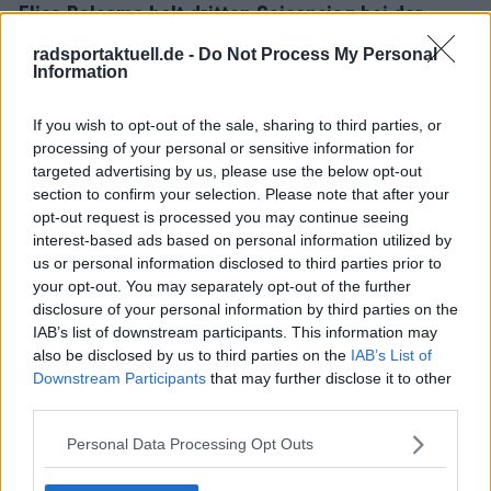
Elisa Balsamo holt dritten Saisonsieg bei der
harten Trofeo Alfredo Binda 2024: "Wenn das ein
radsportaktuell.de -
Do Not Process My Personal
Traum ist, weck mich nicht auf!"
Information
18 März 2024
If you wish to opt-out of the sale, sharing to third parties, or
processing of your personal or sensitive information for
Mehr Artikel
targeted advertising by us, please use the below opt-out
section to confirm your selection. Please note that after your
opt-out request is processed you may continue seeing
Gerade In
interest-based ads based on personal information utilized by
us or personal information disclosed to third parties prior to
Vorschau auf die 8. Etappe der Tour de France
your opt-out. You may separately opt-out of the further
Femmes 2026: Profile, Favoritinnen und Prognosen
disclosure of your personal information by third parties on the
– Sieg für Wiebes oder attackiert Vollering
IAB’s list of downstream participants. This information may
Niewiadomas Gelbes Trikot?
also be disclosed by us to third parties on the
IAB’s List of
0
Aug 08, 14:12
Downstream Participants
that may further disclose it to other
third parties.
Medizinischer Bericht und Aufgaben Tour de France
Femmes 2026, Etappe 7 – Anna van der Breggen
Personal Data Processing Opt Outs
steigt aus dem Rennen aus
0
Aug 07, 18:36