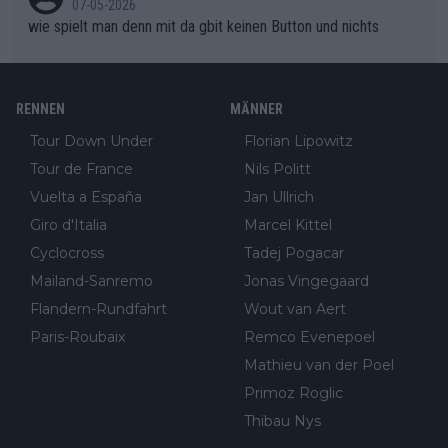
07-05-2026
wie spielt man denn mit da gbit keinen Button und nichts
RENNEN
MÄNNER
Tour Down Under
Florian Lipowitz
Tour de France
Nils Politt
Vuelta a España
Jan Ullrich
Giro d'Italia
Marcel Kittel
Cyclocross
Tadej Pogacar
Mailand-Sanremo
Jonas Vingegaard
Flandern-Rundfahrt
Wout van Aert
Paris-Roubaix
Remco Evenepoel
Mathieu van der Poel
Primoz Roglic
Thibau Nys