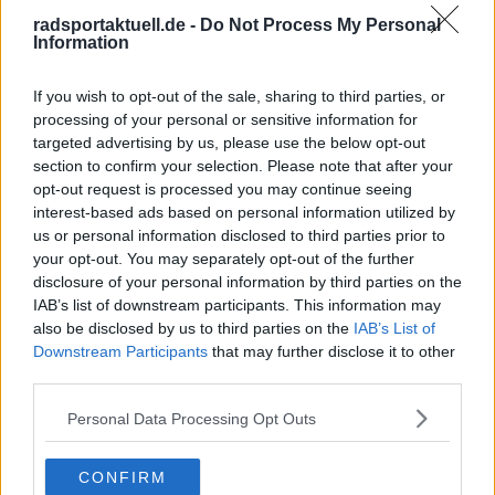
Nachdem du auf „Abonnieren“ geklickt hast,
radsportaktuell.de -
Do Not Process My Personal
erhältst du sofort eine E-Mail von uns. Bei
Information
einigen Lesern landet diese im Spam-
Ordner – überprüfe ihn daher bitte ebenfalls.
If you wish to opt-out of the sale, sharing to third parties, or
Alle wichtigen News, Ergebnisse und
Rennvorschauen – täglich kompakt per E-
processing of your personal or sensitive information for
Mail.
targeted advertising by us, please use the below opt-out
section to confirm your selection. Please note that after your
opt-out request is processed you may continue seeing
interest-based ads based on personal information utilized by
Abonnieren
us or personal information disclosed to third parties prior to
your opt-out. You may separately opt-out of the further
disclosure of your personal information by third parties on the
IAB’s list of downstream participants. This information may
Theo Stodiek
also be disclosed by us to third parties on the
IAB’s List of
Redakteur
Downstream Participants
that may further disclose it to other
Theo ist seit 2025 Teil der Redaktion von
third parties.
Radsportaktuell.de und berichtet über den
professionellen Radsport. Ein Schwerpunkt seiner Arbeit
Personal Data Processing Opt Outs
liegt auf Liveblogs zu wichtigen Renntagen und Etappen,
bei denen er das Geschehen in Echtzeit begleitet und
Ergebnisse sowie taktische Entwicklungen fortlaufend
CONFIRM
einordnet. Darüber hinaus schreibt er aktuelle Berichte