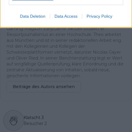
und Hintergrundtexte rund um Teams, Fahrer und den
Rennkalender.
Data Deletion
Data Access
Privacy Policy
Seine journalistische Laufbahn begann Theo als
Praktikant und später als Werkstudent beim Online-
Gaming-Magazin EarlyGame. Aktuell studiert er
Ressortjournalismus an einer Hochschule. Theo arbeitet
aus München und ist in seiner redaktionellen Arbeit eng
mit den Kolleginnen und Kollegen der
Schwesterplattformen vernetzt, darunter Nicolas Gayer
und Oliver Ried. In seiner Berichterstattung legt er Wert
auf sorgfältige Quellenprüfung, klare Einordnung und die
zeitnahe Aktualisierung von Inhalten, sobald neue,
gesicherte Informationen vorliegen.
Beiträge des Autors ansehen
Klatscht
3
Besucher
2