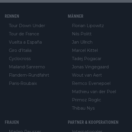
RENNEN
MÄNNER
Tour Down Under
Florian Lipowitz
Tour de France
Nils Politt
Vuelta a España
Jan Ullrich
Giro d'Italia
Marcel Kittel
Cyclocross
Tadej Pogacar
Mailand-Sanremo
Jonas Vingegaard
Flandern-Rundfahrt
Wout van Aert
Paris-Roubaix
Remco Evenepoel
Mathieu van der Poel
Primoz Roglic
Thibau Nys
FRAUEN
PARTNER & KOOPERATIONEN
Marlen Reusser
Internationaler