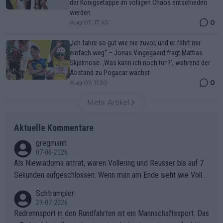
der Königsetappe im völligen Chaos entschieden
werden
0
Aug 07, 17:45
„Ich fahre so gut wie nie zuvor, und er fährt mir
einfach weg“ – Jonas Vingegaard fragt Mattias
Skjelmose: ‚Was kann ich noch tun?‘, während der
Abstand zu Pogacar wächst
0
Aug 07, 11:30
Mehr Artikel
Aktuelle Kommentare
gregmann
07-08-2026
Als Niewiadoma antrat, waren Vollering und Reusser bis auf 7
Sekunden aufgeschlossen. Wenn man am Ende sieht wie Voller
ing Reusser hat stehen lassen, ist es unverständlich, wieso Voll
Schtrampler
ering die 7 Sekunden zu Niewiadoma nicht geschlossen hat un
29-07-2026
d den Abstand hat anwachsen lassen. Ein schwerer taktischer
Radrennsport in den Rundfahrten ist ein Mannschaftssport. Das
Fehler, der den Tour Sieg kosten wird.Diese Beobachtung trifft