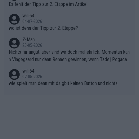
Rückstand im Gesamtklassement – ein Polster, das Niewiado
Es fehlt der Tipp zur 2. Etappe im Artikel
ma vor der Schlussetappe nach Nizza alle Trümpfe in die Hand
willi64
gibt. Diese Etappe wird sicher als der psychologische Wendep
04-07-2026
unkt dieser Tour in die Geschichte eingehen. Wenn man bei so
wo ist denn der Tipp zur 2. Etappe?
einem harten Aufstieg einmal den Moment verpasst und der K
onkurrentin die "zweite Luft" schenkt, ist der Schaden am Ber
Z-Man
23-05-2026
g kaum noch zu reparieren.Vor uns liegt nun das große Finale R
Nichts für ungut, aber sind wir doch mal ehrlich: Momentan kan
ichtung Nizza. Niewiadoma hat psychologisch Oberwasser, ab
n Vingegaard nur dann Rennen gewinnen, wenn Tadej Pogacar
er SD Worx und Vollering müssen jetzt All-In gehen. (gregman
nicht mitfährt!!!
n)
willi64
07-05-2026
wie spielt man denn mit da gbit keinen Button und nichts