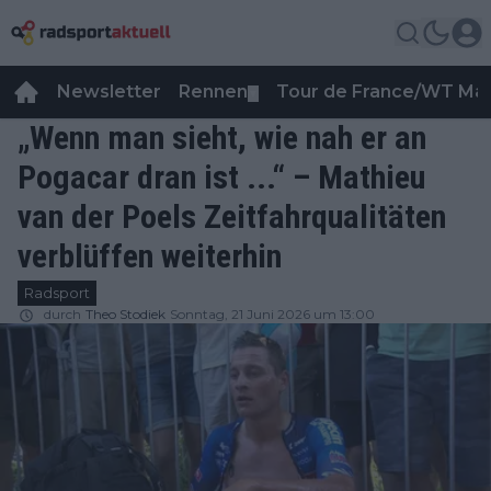
Newsletter
Rennen
Tour de France/WT Ma
▼
„Wenn man sieht, wie nah er an
Pogacar dran ist ...“ – Mathieu
van der Poels Zeitfahrqualitäten
verblüffen weiterhin
Radsport
durch
Theo Stodiek
Sonntag, 21 Juni 2026 um 13:00