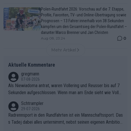
Polen-Rundfahrt 2026: Vorschau auf die 7. Etappe,
Profile, Favoriten, TV- und Online-Übertragung sowie
Prognosen – 13 Fahrer innerhalb von 38 Sekunden
kämpfen um den Gesamtsieg der Polen-Rundfahrt –
darunter Marco Brenner und Jan Christen
0
Aug 08, 23:24
Mehr Artikel
Aktuelle Kommentare
gregmann
07-08-2026
Als Niewiadoma antrat, waren Vollering und Reusser bis auf 7
Sekunden aufgeschlossen. Wenn man am Ende sieht wie Voller
ing Reusser hat stehen lassen, ist es unverständlich, wieso Voll
Schtrampler
ering die 7 Sekunden zu Niewiadoma nicht geschlossen hat un
29-07-2026
d den Abstand hat anwachsen lassen. Ein schwerer taktischer
Radrennsport in den Rundfahrten ist ein Mannschaftssport. Das
Fehler, der den Tour Sieg kosten wird.Diese Beobachtung trifft
s Tadej dabei alles unternimmt, nebst seinen eigenen Ambition
den taktischen Kern dieser dramatischen Etappe perfekt. Die
en, gegenüber seinen Helfern Solidarität zu zeigen und so das