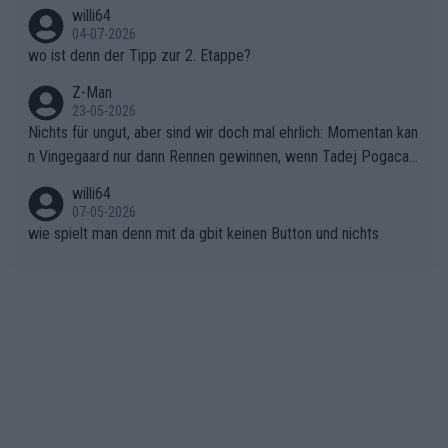
willi64
gibt. Diese Etappe wird sicher als der psychologische Wendep
04-07-2026
unkt dieser Tour in die Geschichte eingehen. Wenn man bei so
wo ist denn der Tipp zur 2. Etappe?
einem harten Aufstieg einmal den Moment verpasst und der K
onkurrentin die "zweite Luft" schenkt, ist der Schaden am Ber
Z-Man
23-05-2026
g kaum noch zu reparieren.Vor uns liegt nun das große Finale R
Nichts für ungut, aber sind wir doch mal ehrlich: Momentan kan
ichtung Nizza. Niewiadoma hat psychologisch Oberwasser, ab
n Vingegaard nur dann Rennen gewinnen, wenn Tadej Pogacar
er SD Worx und Vollering müssen jetzt All-In gehen. (gregman
nicht mitfährt!!!
n)
willi64
07-05-2026
wie spielt man denn mit da gbit keinen Button und nichts