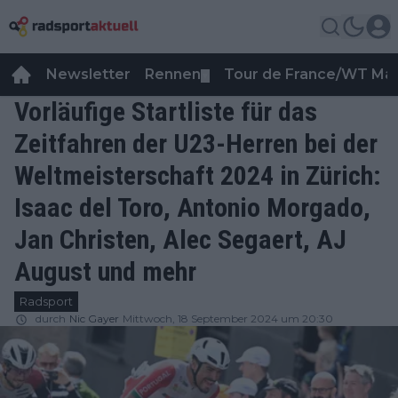
Newsletter
Rennen
Tour de France/WT Ma
▼
Vorläufige Startliste für das
Zeitfahren der U23-Herren bei der
Weltmeisterschaft 2024 in Zürich:
Isaac del Toro, Antonio Morgado,
Jan Christen, Alec Segaert, AJ
August und mehr
Radsport
durch
Nic Gayer
Mittwoch, 18 September 2024 um 20:30