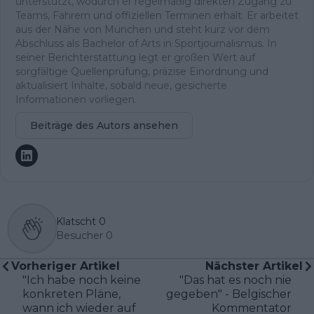
unterstützt, wodurch er regelmäßig direkten Zugang zu
Teams, Fahrern und offiziellen Terminen erhält. Er arbeitet
aus der Nähe von München und steht kurz vor dem
Abschluss als Bachelor of Arts in Sportjournalismus. In
seiner Berichterstattung legt er großen Wert auf
sorgfältige Quellenprüfung, präzise Einordnung und
aktualisiert Inhalte, sobald neue, gesicherte
Informationen vorliegen.
Beiträge des Autors ansehen
Klatscht
0
Besucher
0
Vorheriger Artikel
Nächster Artikel
"Ich habe noch keine
"Das hat es noch nie
konkreten Pläne,
gegeben" - Belgischer
wann ich wieder auf
Kommentator