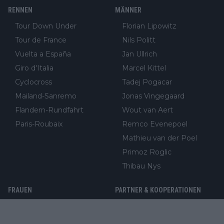
RENNEN
MÄNNER
Tour Down Under
Florian Lipowitz
Tour de France
Nils Politt
Vuelta a España
Jan Ullrich
Giro d'Italia
Marcel Kittel
Cyclocross
Tadej Pogacar
Mailand-Sanremo
Jonas Vingegaard
Flandern-Rundfahrt
Wout van Aert
Paris-Roubaix
Remco Evenepoel
Mathieu van der Poel
Primoz Roglic
Thibau Nys
FRAUEN
PARTNER & KOOPERATIONEN
Marlen Reusser
Internationaler
Medienpartner im
Demi Vollering