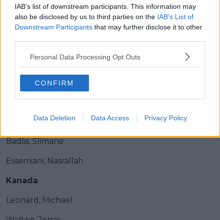
Ruiz, Jeferson
IAB’s list of downstream participants. This information may
also be disclosed by us to third parties on the
IAB’s List of
Argentinien
Downstream Participants
that may further disclose it to other
third parties.
Kalejmann, Mateo
Personal Data Processing Opt Outs
Polen
Gajdulewicz, Mateusz
CONFIRM
Gieryk, Kacper
Data Deletion
Data Access
Privacy Policy
Algerien
Badlis, Slimane
Essemiani, Nasrallah
Kanada
Leonard, Michael
Walton, Jonas