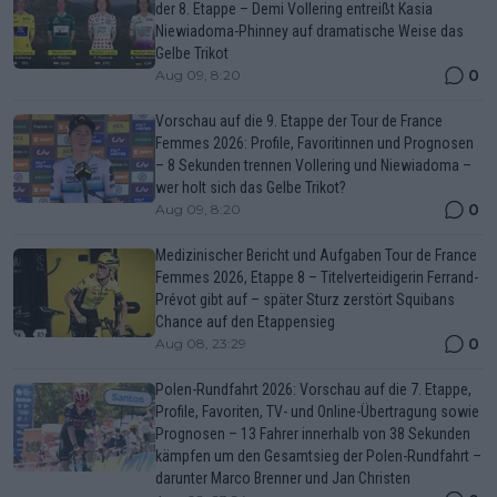
der 8. Etappe – Demi Vollering entreißt Kasia
Niewiadoma-Phinney auf dramatische Weise das
Gelbe Trikot
0
Aug 09, 8:20
Vorschau auf die 9. Etappe der Tour de France
Femmes 2026: Profile, Favoritinnen und Prognosen
– 8 Sekunden trennen Vollering und Niewiadoma –
wer holt sich das Gelbe Trikot?
0
Aug 09, 8:20
Medizinischer Bericht und Aufgaben Tour de France
Femmes 2026, Etappe 8 – Titelverteidigerin Ferrand-
Prévot gibt auf – später Sturz zerstört Squibans
Chance auf den Etappensieg
0
Aug 08, 23:29
Polen-Rundfahrt 2026: Vorschau auf die 7. Etappe,
Profile, Favoriten, TV- und Online-Übertragung sowie
Prognosen – 13 Fahrer innerhalb von 38 Sekunden
kämpfen um den Gesamtsieg der Polen-Rundfahrt –
darunter Marco Brenner und Jan Christen