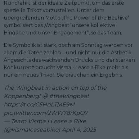
Rundfahrt ist der ideale Zeitpunkt, um das erste
spezielle Trikot vorzustellen. Unter dem
übergreifenden Motto ‚The Power of the Beehive‘
symbolisiert das ‚Wingbeat‘ unsere kollektive
Hingabe und unser Engagement“, so das Team.
Die Symbolik ist stark, doch am Sonntag werden vor
allem die Taten zählen – und nicht nur die Ästhetik.
Angesichts des wachsenden Drucks und der starken
Konkurrenz braucht Visma - Lease a Bike mehr als
nur ein neues Trikot. Sie brauchen ein Ergebnis.
The Wingbeat in action on top of the
Koppenberg! 🤩
#thewingbeat
https://t.co/C5HnLTME9M
pic.twitter.com/2WW78rKpO7
— Team Visma | Lease a Bike
(@vismaleaseabike)
April 4, 2025