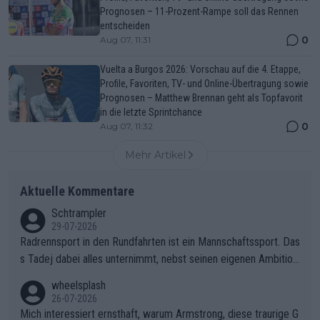
Prognosen – 11-Prozent-Rampe soll das Rennen
entscheiden
0
Aug 07, 11:31
Vuelta a Burgos 2026: Vorschau auf die 4. Etappe,
Profile, Favoriten, TV- und Online-Übertragung sowie
Prognosen – Matthew Brennan geht als Topfavorit
in die letzte Sprintchance
0
Aug 07, 11:32
Mehr Artikel
Aktuelle Kommentare
Schtrampler
29-07-2026
Radrennsport in den Rundfahrten ist ein Mannschaftssport. Das
s Tadej dabei alles unternimmt, nebst seinen eigenen Ambition
en, gegenüber seinen Helfern Solidarität zu zeigen und so das
wheelsplash
ganze Team auch mental stark zu machen und konkret am Erf
26-07-2026
olg teilzuhaben, ist ihm ganz hoch anzurechnen. Das ist ein Zei
Mich interessiert ernsthaft, warum Armstrong, diese traurige G