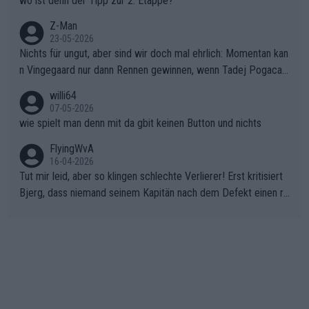
wo ist denn der Tipp zur 2. Etappe?
Z-Man
23-05-2026
Nichts für ungut, aber sind wir doch mal ehrlich: Momentan kan
n Vingegaard nur dann Rennen gewinnen, wenn Tadej Pogacar
nicht mitfährt!!!
willi64
07-05-2026
wie spielt man denn mit da gbit keinen Button und nichts
FlyingWvA
16-04-2026
Tut mir leid, aber so klingen schlechte Verlierer! Erst kritisiert
Bjerg, dass niemand seinem Kapitän nach dem Defekt einen ro
ten Teppich ausrollt. Dann schimpft Pogacar selber über seine
"Shimano-Schubkarre", ehe Morgado denkt, dass der Weltmeis
ter mit einem platten Reifen ins Velodrome einfuhr. Schlechter
Stil!!! Insbesondere, wenn man sich die Rennsituation vor dem
Defekt anschaut - wer andern eine Grube gräbt, fällt selbst hin
ein.