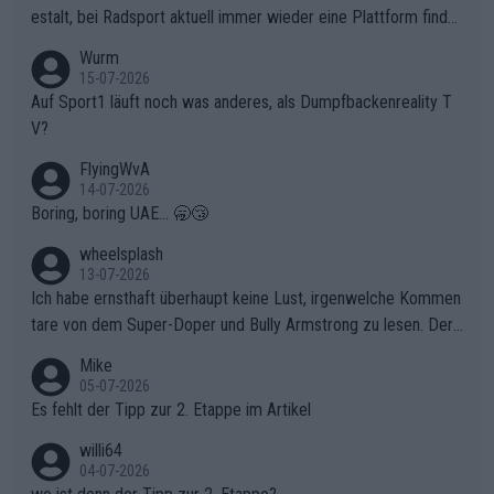
chen weit über den Radsport hinaus.
estalt, bei Radsport aktuell immer wieder eine Plattform finde
t. Könnte mir die Redaktion diese Frage beantworten?
Wurm
15-07-2026
Auf Sport1 läuft noch was anderes, als Dumpfbackenreality T
V?
FlyingWvA
14-07-2026
Boring, boring UAE... 🥱😴
wheelsplash
13-07-2026
Ich habe ernsthaft überhaupt keine Lust, irgenwelche Kommen
tare von dem Super-Doper und Bully Armstrong zu lesen. Der
Typ ist so was von daneben. Er kann seine Meinung haben, abe
Mike
r die gehört nicht in dieses Medium!
05-07-2026
Es fehlt der Tipp zur 2. Etappe im Artikel
willi64
04-07-2026