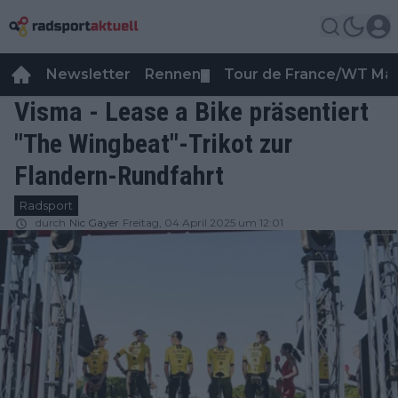
Newsletter
Rennen
Tour de France/WT Ma
▼
Visma - Lease a Bike präsentiert
"The Wingbeat"-Trikot zur
Flandern-Rundfahrt
Radsport
durch
Nic Gayer
Freitag, 04 April 2025 um 12:01