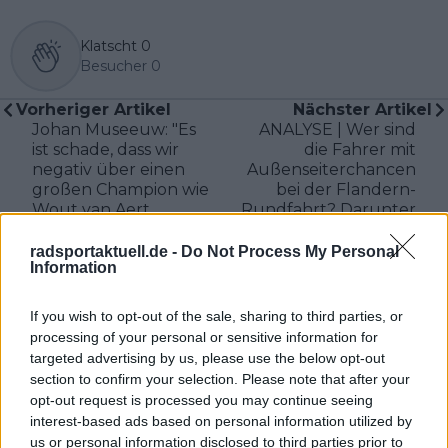
Klatscht
0
Besucher
0
Vorheriger Artikel
Nächster Artikel
Johan Museeuw: "Es
ANALYSE | Wer sind
ist schade, dass wir
die Fahrer mit
negativ über einen
Außenseiterchancen
großen Champion wie
bei der Flandern-
Wout van Aert
Rundfahrt? Darunter
sprechen müssen"
Wout Van Aert und
Stefan Küng
radsportaktuell.de -
Do Not Process My Personal
Information
If you wish to opt-out of the sale, sharing to third parties, or
processing of your personal or sensitive information for
targeted advertising by us, please use the below opt-out
section to confirm your selection. Please note that after your
opt-out request is processed you may continue seeing
interest-based ads based on personal information utilized by
us or personal information disclosed to third parties prior to