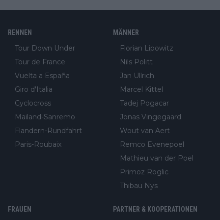
RENNEN
MÄNNER
Tour Down Under
Florian Lipowitz
Tour de France
Nils Politt
Vuelta a España
Jan Ullrich
Giro d'Italia
Marcel Kittel
Cyclocross
Tadej Pogacar
Mailand-Sanremo
Jonas Vingegaard
Flandern-Rundfahrt
Wout van Aert
Paris-Roubaix
Remco Evenepoel
Mathieu van der Poel
Primoz Roglic
Thibau Nys
FRAUEN
PARTNER & KOOPERATIONEN