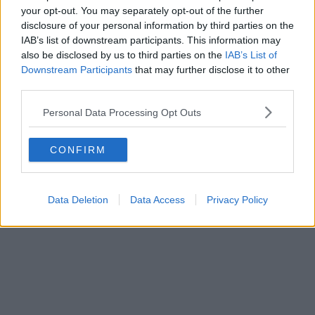
your opt-out. You may separately opt-out of the further
disclosure of your personal information by third parties on the
IAB’s list of downstream participants. This information may
also be disclosed by us to third parties on the
IAB’s List of
Schreiben Sie einen Kommentar
Downstream Participants
that may further disclose it to other
third parties.
Personal Data Processing Opt Outs
CONFIRM
SENDEN
Data Deletion
Data Access
Privacy Policy