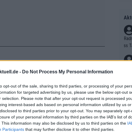
Akt
Radr
ss T
onen
as g
Erfo
Mich
tuell.de -
Do Not Process My Personal Information
Zeic
Gest
pe der Tour of the Alps gestürzt,
et. 
ten hat", teilte das Team Bahrain -
to opt-out of the sale, sharing to third parties, or processing of your per
 wird er weiter untersucht. Gute
formation for targeted advertising by us, please use the below opt-out s
Auf 
r selection. Please note that after your opt-out request is processed y
eing interest-based ads based on personal information utilized by us or
V?
disclosed to third parties prior to your opt-out. You may separately opt-
!
losure of your personal information by third parties on the IAB’s list of
. This information may also be disclosed by us to third parties on the
IA
Bori
Participants
that may further disclose it to other third parties.