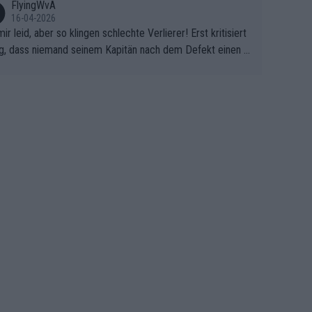
FlyingWvA
16-04-2026
mir leid, aber so klingen schlechte Verlierer! Erst kritisiert
g, dass niemand seinem Kapitän nach dem Defekt einen r
 Teppich ausrollt. Dann schimpft Pogacar selber über sei
Shimano-Schubkarre", ehe Morgado denkt, dass der Welt
ter mit einem platten Reifen ins Velodrome einfuhr. Schle
r Stil!!! Insbesondere, wenn man sich die Rennsituation vo
m Defekt anschaut - wer andern eine Grube gräbt, fällt sel
hinein.