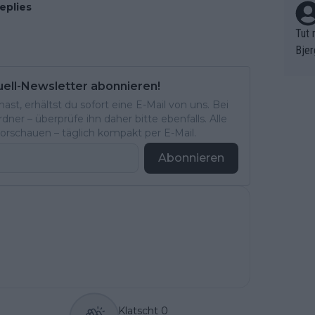
eplies
Tut 
Bjer
oten
ne "
uell-Newsletter abonnieren!
meis
st, erhältst du sofort eine E-Mail von uns. Bei
chte
ner – überprüfe ihn daher bitte ebenfalls. Alle
rschauen – täglich kompakt per E-Mail.
r de
bst 
Abonnieren
Klatscht
0