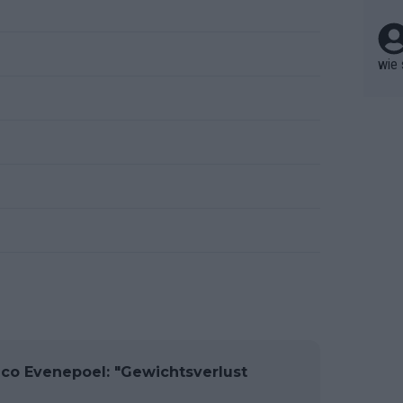
berw
r nic
hen.
wie 
co Evenepoel: "Gewichtsverlust