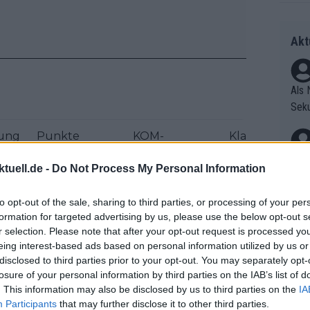
Akt
Als 
Seku
ring
rung
Punkte
KOM-
Klassifizierung
olle
n
Klassifizierung
Klassifizierung
Jugend
und 
Radr
tuell.de -
Do Not Process My Personal Information
er F
ss T
2000
2000
2000
riff
onen
to opt-out of the sale, sharing to third parties, or processing of your per
Die 
as g
formation for targeted advertising by us, please use the below opt-out s
as e
Erfo
Mich
r selection. Please note that after your opt-out request is processed y
ür z
Zeic
eing interest-based ads based on personal information utilized by us or
Gest
Mont
disclosed to third parties prior to your opt-out. You may separately opt-
et. 
n di
losure of your personal information by third parties on the IAB’s list of
die 
. This information may also be disclosed by us to third parties on the
IA
Auf 
Participants
that may further disclose it to other third parties.
en.D