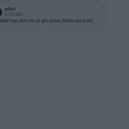
asser, aber SD Worx und Vollering müssen jetzt All-In ge
ht mitfährt!!!
 (gregmann)
willi64
07-05-2026
spielt man denn mit da gbit keinen Button und nichts