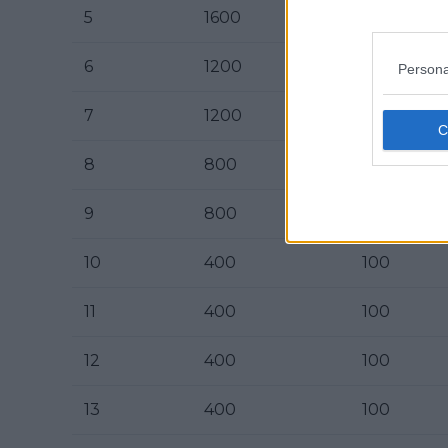
5
1600
400
6
1200
300
Persona
7
1200
300
8
800
200
9
800
200
10
400
100
11
400
100
12
400
100
13
400
100