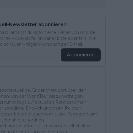
uell-Newsletter abonnieren!
st, erhältst du sofort eine E-Mail von uns. Bei
ner – überprüfe ihn daher bitte ebenfalls. Alle
rschauen – täglich kompakt per E-Mail.
Abonnieren
portaktuell.de. Er berichtet dort über den
ehen von der WorldTour bis zu wichtigen
rpunkt liegt auf aktuellen Rennberichten,
r sportliche Entwicklungen im Peloton
ntagen arbeitet er zudem mit Live-Formaten, um
 zeitnah einzuordnen.
ktionellen Arbeit ist er sportlich selbst aktiv
Berichterstattung ein. Er studiert