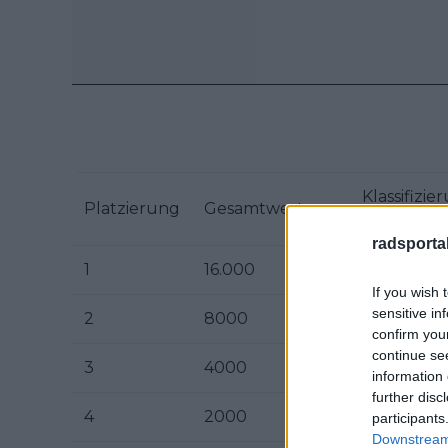
Klassifizie
Platzierung
Gesamtwertung
der Stufe
radsportak
1
16.000
4000
If you wish 
sensitive in
2
8000
2000
confirm you
continue se
3
4000
1000
information 
further disc
4
2000
500
participants
Downstream 