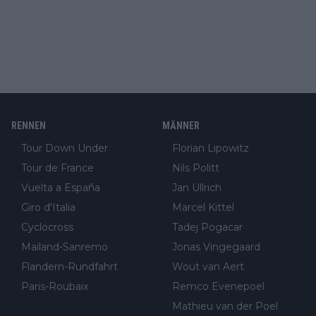
RENNEN
MÄNNER
Tour Down Under
Florian Lipowitz
Tour de France
Nils Politt
Vuelta a España
Jan Ullrich
Giro d'Italia
Marcel Kittel
Cyclocross
Tadej Pogacar
Mailand-Sanremo
Jonas Vingegaard
Flandern-Rundfahrt
Wout van Aert
Paris-Roubaix
Remco Evenepoel
Mathieu van der Poel