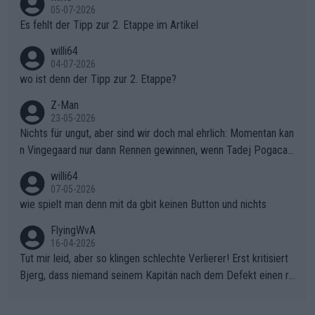
r die gehört nicht in dieses Medium!
05-07-2026
Es fehlt der Tipp zur 2. Etappe im Artikel
willi64
04-07-2026
wo ist denn der Tipp zur 2. Etappe?
Z-Man
23-05-2026
Nichts für ungut, aber sind wir doch mal ehrlich: Momentan kan
n Vingegaard nur dann Rennen gewinnen, wenn Tadej Pogacar
nicht mitfährt!!!
willi64
07-05-2026
wie spielt man denn mit da gbit keinen Button und nichts
FlyingWvA
16-04-2026
Tut mir leid, aber so klingen schlechte Verlierer! Erst kritisiert
Bjerg, dass niemand seinem Kapitän nach dem Defekt einen ro
ten Teppich ausrollt. Dann schimpft Pogacar selber über seine
"Shimano-Schubkarre", ehe Morgado denkt, dass der Weltmeis