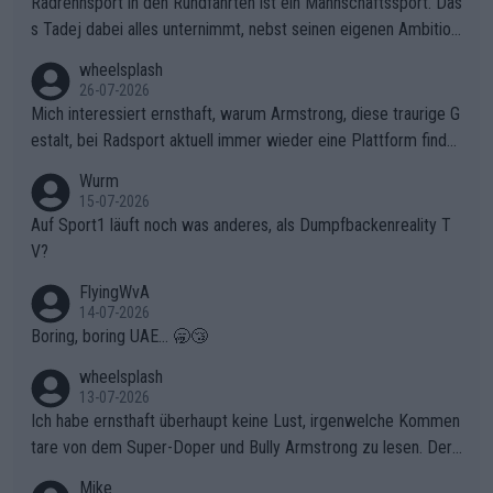
Radrennsport in den Rundfahrten ist ein Mannschaftssport. Das
s Tadej dabei alles unternimmt, nebst seinen eigenen Ambition
en, gegenüber seinen Helfern Solidarität zu zeigen und so das
wheelsplash
ganze Team auch mental stark zu machen und konkret am Erf
26-07-2026
olg teilzuhaben, ist ihm ganz hoch anzurechnen. Das ist ein Zei
Mich interessiert ernsthaft, warum Armstrong, diese traurige G
chen weit über den Radsport hinaus.
estalt, bei Radsport aktuell immer wieder eine Plattform finde
t. Könnte mir die Redaktion diese Frage beantworten?
Wurm
15-07-2026
Auf Sport1 läuft noch was anderes, als Dumpfbackenreality T
V?
FlyingWvA
14-07-2026
Boring, boring UAE... 🥱😴
wheelsplash
13-07-2026
Ich habe ernsthaft überhaupt keine Lust, irgenwelche Kommen
tare von dem Super-Doper und Bully Armstrong zu lesen. Der
Typ ist so was von daneben. Er kann seine Meinung haben, abe
Mike