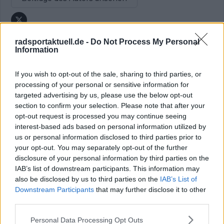
radsportaktuell.de -
Do Not Process My Personal
Information
Klatscht
0
If you wish to opt-out of the sale, sharing to third parties, or
Besucher
0
processing of your personal or sensitive information for
targeted advertising by us, please use the below opt-out
Vorheriger Artikel
Nächster Artikel
section to confirm your selection. Please note that after your
„Heute ist Jonas’ Tag“
„Sie werden alles auf
opt-out request is processed you may continue seeing
– Bruyneel traut
eine Karte setzen“ –
interest-based ads based on personal information utilized by
Vingegaard zu, vor
Giro-Anwärter geben
us or personal information disclosed to third parties prior to
dem Schlagabtausch
ihre Prognosen für
your opt-out. You may separately opt-out of the further
im Gesamtklassement
Etappe 14 ab,
beim Giro d’Italia das
während Vingegaard
disclosure of your personal information by third parties on the
Kommando zu
und Visma | Lease a
IAB’s list of downstream participants. This information may
übernehmen
Bike zum Zuschlagen
also be disclosed by us to third parties on the
IAB’s List of
bereit sind
Downstream Participants
that may further disclose it to other
third parties.
Personal Data Processing Opt Outs