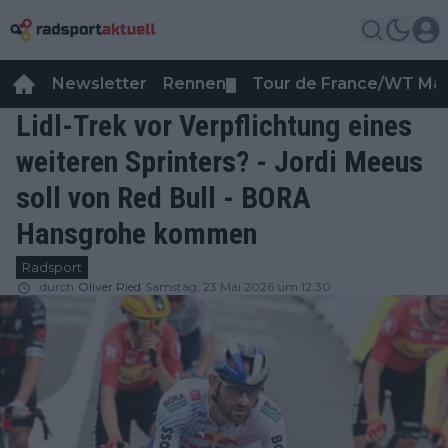
Newsletter
Rennen
Tour de France/WT Ma
▼
Lidl-Trek vor Verpflichtung eines
weiteren Sprinters? - Jordi Meeus
soll von Red Bull - BORA
Hansgrohe kommen
Radsport
durch
Oliver Ried
Samstag, 23 Mai 2026 um 12:30