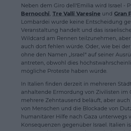
Neben dem Giro dell'Emilia wird Israel - 
Bernocchi
,
Tre Valli Varesine
und
Gran 
Lombardei wurde keine Entscheidung getr
Veranstaltung handelt und das israelisch
Wildcard am Rennen teilzunehmen, aber 
auch dort fehlen würde. Oder, wie bei d
ohne den Namen „Israel" auf seiner Aus
antreten, obwohl dies höchstwahrscheinli
mögliche Proteste haben würde.
In Italien finden derzeit in mehreren Stä
anhaltende Ermordung von Zivilisten im Ga
mehrere Zehntausend beläuft, aber auch
von Menschen und die Blockade von Dutz
humanitärer Hilfe nach Gaza unterwegs 
Konsequenzen gegenüber Israel. Italien is