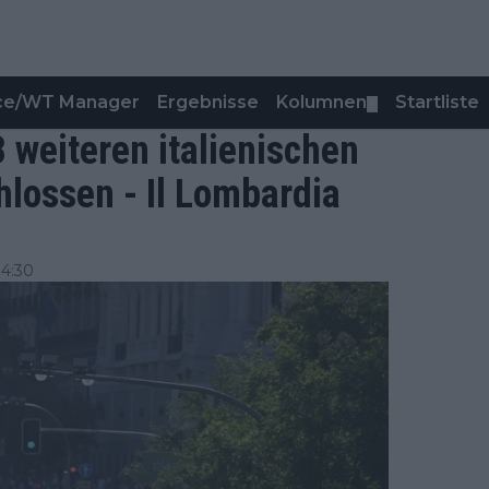
nce/WT Manager
Ergebnisse
Kolumnen
Startliste
▼
3 weiteren italienischen
lossen - Il Lombardia
14:30