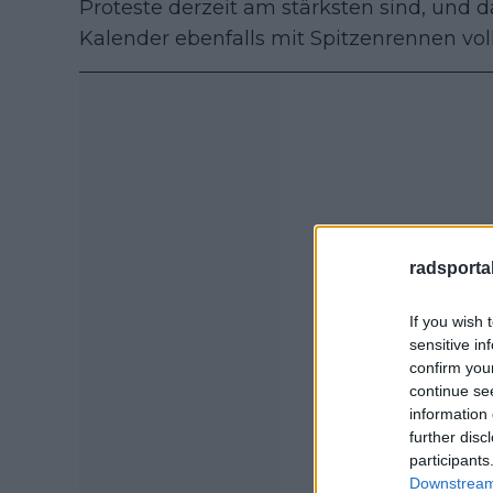
Proteste derzeit am stärksten sind, und das
Kalender ebenfalls mit Spitzenrennen voll
radsportak
If you wish 
sensitive in
confirm you
continue se
information 
further disc
participants
Downstream 