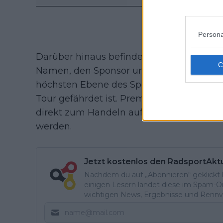
Persona
Darüber hinaus befindet sich das Team in 
Namen, den Sponsor und die Nationalität
höchsten Ebene des Sports bleiben will, 
Tour gefährdet ist. Premier Tech selbst u
direkt zum Handeln aufgerufen, um nicht 
werden.
Jetzt kostenlos den RadsportAkt
Nachdem du auf „Abonnieren“ geklickt ha
einigen Lesern landet diese im Spam-Ord
wichtigen News, Ergebnisse und Rennvo