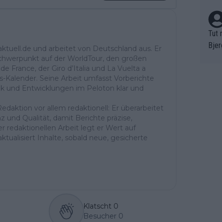
Tut 
Bjer
aktuell.de und arbeitet von Deutschland aus. Er
oten
Schwerpunkt auf der WorldTour, den großen
de France, der Giro d’Italia und La Vuelta a
ne "
s-Kalender. Seine Arbeit umfasst Vorberichte
meis
ik und Entwicklungen im Peloton klar und
chte
r de
daktion vor allem redaktionell: Er überarbeitet
bst 
nz und Qualität, damit Berichte präzise,
er redaktionellen Arbeit legt er Wert auf
tualisiert Inhalte, sobald neue, gesicherte
Klatscht
0
Besucher
0