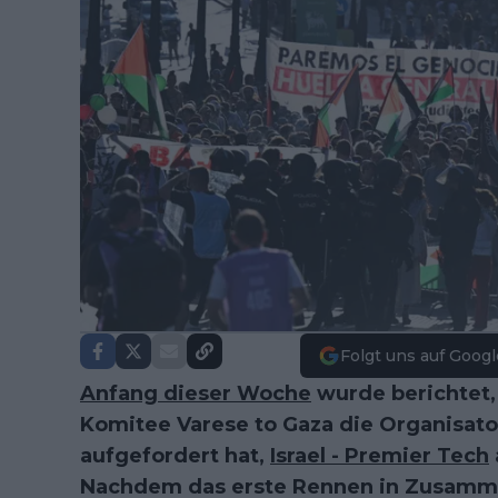
Folgt uns auf Googl
Anfang dieser Woche
wurde berichtet, 
Komitee Varese to Gaza die Organisator
aufgefordert hat,
Israel - Premier Tech
Nachdem das erste Rennen in Zusam