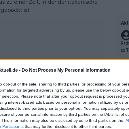
 zu einer Zeit, in der der italienische
gepackt ist.
Akt
Radr
ss T
onen
as g
tuell.de -
Do Not Process My Personal Information
Erfo
Mich
Zeic
Gest
to opt-out of the sale, sharing to third parties, or processing of your per
et. 
formation for targeted advertising by us, please use the below opt-out s
r selection. Please note that after your opt-out request is processed y
Auf 
eing interest-based ads based on personal information utilized by us or
V?
disclosed to third parties prior to your opt-out. You may separately opt-
losure of your personal information by third parties on the IAB’s list of
. This information may also be disclosed by us to third parties on the
IA
Participants
that may further disclose it to other third parties.