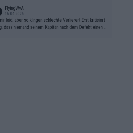
FlyingWvA
16-04-2026
mir leid, aber so klingen schlechte Verlierer! Erst kritisiert
g, dass niemand seinem Kapitän nach dem Defekt einen r
 Teppich ausrollt. Dann schimpft Pogacar selber über sei
Shimano-Schubkarre", ehe Morgado denkt, dass der Welt
ter mit einem platten Reifen ins Velodrome einfuhr. Schle
r Stil!!! Insbesondere, wenn man sich die Rennsituation vo
m Defekt anschaut - wer andern eine Grube gräbt, fällt sel
hinein.