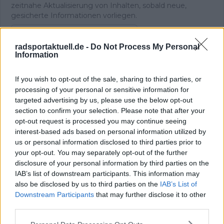
zeitnahe Aktualisierung von Inhalten, sobald neue,
gesicherte Informationen vorliegen.
Beiträge des Autors ansehen
radsportaktuell.de -
Do Not Process My Personal
Information
If you wish to opt-out of the sale, sharing to third parties, or
Klatscht
1
processing of your personal or sensitive information for
Besucher
1
targeted advertising by us, please use the below opt-out
section to confirm your selection. Please note that after your
Vorheriger Artikel
Nächster Artikel
opt-out request is processed you may continue seeing
Historischer Auftakt in
„Pogačar kann mit
interest-based ads based on personal information utilized by
Katalonien – das sind
einer Minute
us or personal information disclosed to third parties prior to
die großen Themen
Vorsprung den Gipfel
your opt-out. You may separately opt-out of the further
der Tour de France
erreichen“:
disclosure of your personal information by third parties on the
2026
Rasmussen zweifelt
IAB’s list of downstream participants. This information may
am Landsmann
also be disclosed by us to third parties on the
IAB’s List of
Vingegaard am
Downstream Participants
that may further disclose it to other
Tourmalet
third parties.