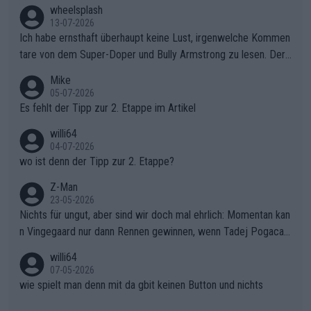
s Berges kontinuierlich auszubauen.Die Quittung im FinaleReus
wheelsplash
sers Einbruch: Erst als Reusser komplett einbrach, übernahm V
13-07-2026
ollering die Initiative.Zu spätes Erwachen: Zu diesem Zeitpunkt
Ich habe ernsthaft überhaupt keine Lust, irgenwelche Kommen
war das Loch zu Niewiadoma bereits zu groß, um es im Allein
tare von dem Super-Doper und Bully Armstrong zu lesen. Der
gang auf den steilen Schlusskilometern noch einmal zu schließ
Typ ist so was von daneben. Er kann seine Meinung haben, abe
Mike
en.Teurer Sekundenpoker: Die Quittung sind nun 15 Sekunden
r die gehört nicht in dieses Medium!
05-07-2026
Rückstand im Gesamtklassement – ein Polster, das Niewiado
Es fehlt der Tipp zur 2. Etappe im Artikel
ma vor der Schlussetappe nach Nizza alle Trümpfe in die Hand
willi64
gibt. Diese Etappe wird sicher als der psychologische Wendep
04-07-2026
unkt dieser Tour in die Geschichte eingehen. Wenn man bei so
wo ist denn der Tipp zur 2. Etappe?
einem harten Aufstieg einmal den Moment verpasst und der K
onkurrentin die "zweite Luft" schenkt, ist der Schaden am Ber
Z-Man
23-05-2026
g kaum noch zu reparieren.Vor uns liegt nun das große Finale R
Nichts für ungut, aber sind wir doch mal ehrlich: Momentan kan
ichtung Nizza. Niewiadoma hat psychologisch Oberwasser, ab
n Vingegaard nur dann Rennen gewinnen, wenn Tadej Pogacar
er SD Worx und Vollering müssen jetzt All-In gehen. (gregman
nicht mitfährt!!!
n)
willi64
07-05-2026
wie spielt man denn mit da gbit keinen Button und nichts