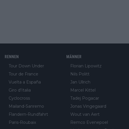
RENNEN
MÄNNER
Tour Down Under
Florian Lipowitz
Tour de France
Nils Politt
Vuelta a España
Jan Ullrich
Giro d'Italia
Marcel Kittel
Cyclocross
Tadej Pogacar
Mailand-Sanremo
Jonas Vingegaard
Flandern-Rundfahrt
Wout van Aert
Paris-Roubaix
Remco Evenepoel