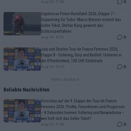
0
Aug 09, 17:28
Ergebnisse Polen-Rundfahrt 2026, Etappe 7 –
Doppelsieg für Tudor: Marco Brenner erobert das
Gelbe Trikot, Stefan Küng gewinnt das
Schlusszeitfahren
0
Aug 09, 16:33
Jury und Strafen Tour de France Femmes 2026,
Etappe 8 - Vollering, Gery und Berthet: Urinieren in
der Öffentlichkeit, 100 CHF Geldstrafe
0
Aug 09, 15:00
Mehr Artikel
Beliebte Nachrichten
Vorschau auf die 9. Etappe der Tour de France
Femmes 2026: Profile, Favoritinnen und Prognosen
– 8 Sekunden trennen Vollering und Niewiadoma –
wer holt sich das Gelbe Trikot?
0
Aug 09, 17:28