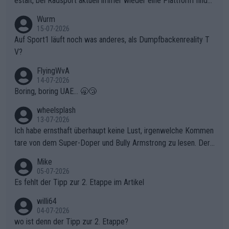
estalt, bei Radsport aktuell immer wieder eine Plattform finde
t. Könnte mir die Redaktion diese Frage beantworten?
Wurm
15-07-2026
Auf Sport1 läuft noch was anderes, als Dumpfbackenreality T
V?
FlyingWvA
14-07-2026
Boring, boring UAE... 🥱😴
wheelsplash
13-07-2026
Ich habe ernsthaft überhaupt keine Lust, irgenwelche Kommen
tare von dem Super-Doper und Bully Armstrong zu lesen. Der
Typ ist so was von daneben. Er kann seine Meinung haben, abe
Mike
r die gehört nicht in dieses Medium!
05-07-2026
Es fehlt der Tipp zur 2. Etappe im Artikel
willi64
04-07-2026
wo ist denn der Tipp zur 2. Etappe?