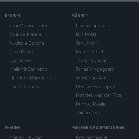
RENNEN
MÄNNER
Tour Down Under
Florian Lipowitz
Tour de France
Nils Politt
Vuelta a España
Jan Ullrich
Giro d'Italia
Marcel Kittel
Cyclocross
Tadej Pogacar
Mailand-Sanremo
Jonas Vingegaard
Flandern-Rundfahrt
Wout van Aert
Paris-Roubaix
Remco Evenepoel
Mathieu van der Poel
Primoz Roglic
Thibau Nys
FRAUEN
PARTNER & KOOPERATIONEN
Marlen Reusser
Internationaler