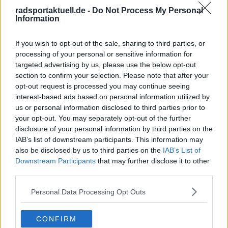
zweiten Anstieg. Mit meinem knallroten, eigentlich
lächerlichen Rad überholte ich Fahrer auf echten
radsportaktuell.de -
Do Not Process My Personal
Information
Rennrädern. Wieder dieses Glück.
Dieses unverfälschte Gefühl begleitet mich bis heute –
und es ist der Ursprung meiner Arbeit. Ich bin
If you wish to opt-out of the sale, sharing to third parties, or
Chefredakteur von Radsportaktuell.de und verantworte
processing of your personal or sensitive information for
die redaktionelle Ausrichtung der Plattform:
targeted advertising by us, please use the below opt-out
Themenpriorisierung, Qualitätsstandards, Faktenprüfung
section to confirm your selection. Please note that after your
und die konsequente Aktualisierung von Inhalten, sobald
opt-out request is processed you may continue seeing
neue, verifizierte Informationen vorliegen. Neben der
interest-based ads based on personal information utilized by
Leitung der Redaktion schreibe und editiere ich selbst
us or personal information disclosed to third parties prior to
und lege besonderen Wert auf klare Einordnung, präzise
your opt-out. You may separately opt-out of the further
Sprache und nachvollziehbare Analysen.
disclosure of your personal information by third parties on the
Radsport ist für mich mehr als Leidenschaft. Er ist ein
IAB’s list of downstream participants. This information may
komplexer Leistungssport, der Kontext, Genauigkeit und
also be disclosed by us to third parties on the
IAB’s List of
Verantwortung verlangt – genau diesen Anspruch
Downstream Participants
that may further disclose it to other
vertrete ich in unserer täglichen Berichterstattung.
third parties.
Beiträge des Autors ansehen
Personal Data Processing Opt Outs
CONFIRM