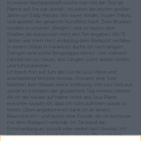
In meiner Nachbarschaft wuchs man mit der Tour de
France auf. Sie war überall – es waren die letzten großen
Jahre von Eddy Merckx. Wir waren Kinder, trugen Trikots
und spielten die gesamte Rundfahrt nach. Zwei Brücken
wurden zu unseren „Bergen“, und wir rasten über
Straßen, als Autos noch nicht den Ton angaben. Mit 13
Jahren war mein Herz endgültig dem Radsport verfallen.
In einem Urlaub in Frankreich durfte ich nach langem
Drängen eine echte Bergetappe fahren – mit meinem
Fahrrad von zu Hause, drei Gängen, Licht, dicken Reifen
und Schutzblechen.
Ich brach früh auf, fuhr den Col de Joux Plane und
anschließend Morzine-Avoriaz. Proviant: eine Tüte
Kirschen, kein Wasser, keine Erfahrung. Von Les Gets aus
wurde es trotzdem der glücklichste Tag meines Lebens.
Als ich die Häuser auf halber Höhe des Joux Plane
erreichte, wusste ich, dass ich nicht aufhören würde zu
treten. Oben angekommen trank ich an einem
Baumstamm – und spürte eine Freude, die ich bis heute
mit dem Radsport verbinde. Im Tal stand die
Entscheidung an: zurück oder weiter nach Avoriaz. Ich
fuhr weiter, ohne anzuhalten, und schaffte auch den