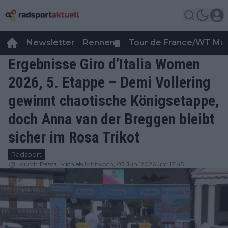
Newsletter
Rennen
Tour de France/WT Ma
▼
Ergebnisse Giro d’Italia Women
2026, 5. Etappe – Demi Vollering
gewinnt chaotische Königsetappe,
doch Anna van der Breggen bleibt
sicher im Rosa Trikot
Radsport
durch
Pascal Michiels
Mittwoch, 03 Juni 2026 um 17:45