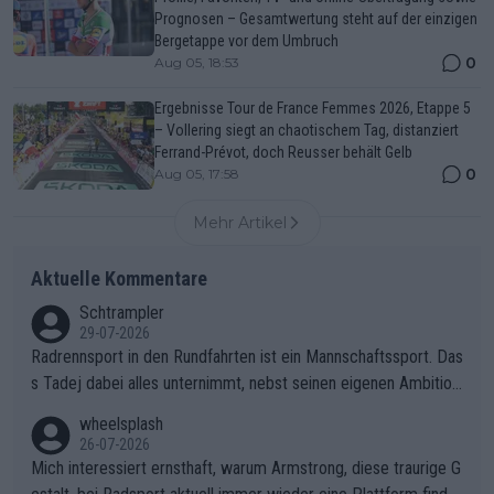
Prognosen – Gesamtwertung steht auf der einzigen
Bergetappe vor dem Umbruch
0
Aug 05, 18:53
Ergebnisse Tour de France Femmes 2026, Etappe 5
– Vollering siegt an chaotischem Tag, distanziert
Ferrand-Prévot, doch Reusser behält Gelb
0
Aug 05, 17:58
Mehr Artikel
Aktuelle Kommentare
Schtrampler
29-07-2026
Radrennsport in den Rundfahrten ist ein Mannschaftssport. Das
s Tadej dabei alles unternimmt, nebst seinen eigenen Ambition
en, gegenüber seinen Helfern Solidarität zu zeigen und so das
wheelsplash
ganze Team auch mental stark zu machen und konkret am Erf
26-07-2026
olg teilzuhaben, ist ihm ganz hoch anzurechnen. Das ist ein Zei
Mich interessiert ernsthaft, warum Armstrong, diese traurige G
chen weit über den Radsport hinaus.