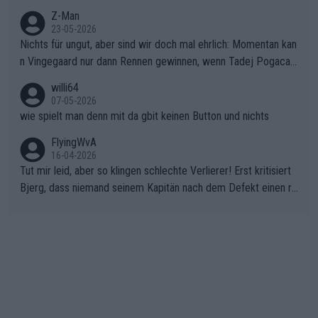
Z-Man
23-05-2026
Nichts für ungut, aber sind wir doch mal ehrlich: Momentan kan
n Vingegaard nur dann Rennen gewinnen, wenn Tadej Pogacar
nicht mitfährt!!!
willi64
07-05-2026
wie spielt man denn mit da gbit keinen Button und nichts
FlyingWvA
16-04-2026
Tut mir leid, aber so klingen schlechte Verlierer! Erst kritisiert
Bjerg, dass niemand seinem Kapitän nach dem Defekt einen ro
ten Teppich ausrollt. Dann schimpft Pogacar selber über seine
"Shimano-Schubkarre", ehe Morgado denkt, dass der Weltmeis
ter mit einem platten Reifen ins Velodrome einfuhr. Schlechter
Stil!!! Insbesondere, wenn man sich die Rennsituation vor dem
Defekt anschaut - wer andern eine Grube gräbt, fällt selbst hin
ein.