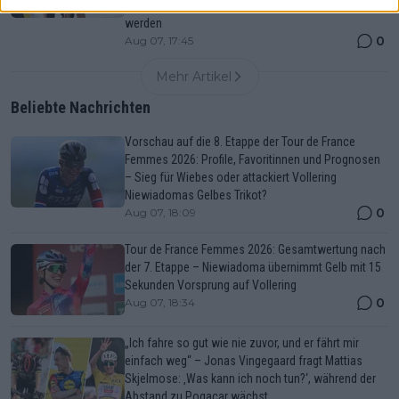
der Königsetappe im völligen Chaos entschieden
werden
0
Aug 07, 17:45
Mehr Artikel
Beliebte Nachrichten
Vorschau auf die 8. Etappe der Tour de France
Femmes 2026: Profile, Favoritinnen und Prognosen
– Sieg für Wiebes oder attackiert Vollering
Niewiadomas Gelbes Trikot?
0
Aug 07, 18:09
Tour de France Femmes 2026: Gesamtwertung nach
der 7. Etappe – Niewiadoma übernimmt Gelb mit 15
Sekunden Vorsprung auf Vollering
0
Aug 07, 18:34
„Ich fahre so gut wie nie zuvor, und er fährt mir
einfach weg“ – Jonas Vingegaard fragt Mattias
Skjelmose: ‚Was kann ich noch tun?‘, während der
Abstand zu Pogacar wächst