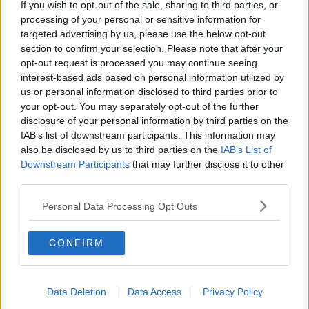
If you wish to opt-out of the sale, sharing to third parties, or
Gerade In
processing of your personal or sensitive information for
targeted advertising by us, please use the below opt-out
Medizinischer Bericht und Aufgaben Tour de France
section to confirm your selection. Please note that after your
Femmes 2026, Etappe 7 – Anna van der Breggen
opt-out request is processed you may continue seeing
steigt aus dem Rennen aus
interest-based ads based on personal information utilized by
0
Aug 07, 18:36
us or personal information disclosed to third parties prior to
your opt-out. You may separately opt-out of the further
Tour de France Femmes 2026: Gesamtwertung nach
disclosure of your personal information by third parties on the
der 7. Etappe – Niewiadoma übernimmt Gelb mit 15
IAB’s list of downstream participants. This information may
Sekunden Vorsprung auf Vollering
also be disclosed by us to third parties on the
IAB’s List of
0
Aug 07, 18:34
Downstream Participants
that may further disclose it to other
third parties.
Vorschau auf die 8. Etappe der Tour de France
Femmes 2026: Profile, Favoritinnen und Prognosen
Personal Data Processing Opt Outs
– Sieg für Wiebes oder attackiert Vollering
Niewiadomas Gelbes Trikot?
CONFIRM
0
Aug 07, 18:09
Polen-Rundfahrt 2026: Vorschau auf die 6. Etappe,
Profile, Favoriten, TV- und Online-Übertragung sowie
Data Deletion
Data Access
Privacy Policy
Prognosen – Kampf um den Gesamtsieg könnte auf