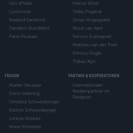
Giro d'Italia
Marcel Kittel
Cyclocross
Tadej Pogacar
Mailand-Sanremo
Jonas Vingegaard
Flandern-Rundfahrt
Wout van Aert
Paris-Roubaix
Remco Evenepoel
Mathieu van der Poel
Primoz Roglic
Thibau Nys
FRAUEN
PARTNER & KOOPERATIONEN
Marlen Reusser
Internationaler
Medienpartner im
Demi Vollering
Radsport
Christina Schweinberger
Kathrin Schweinberger
Lorena Wiebes
Marie Schreiber