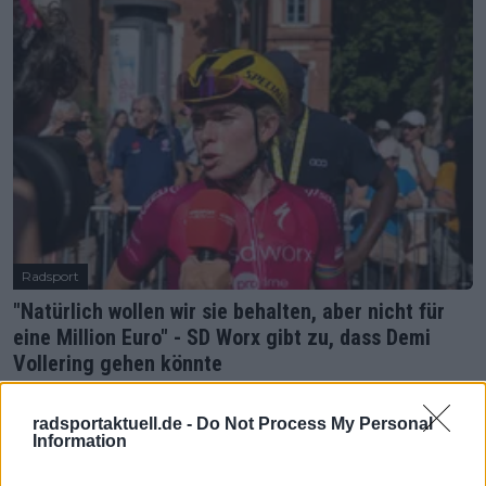
Radsport
"Natürlich wollen wir sie behalten, aber nicht für
eine Million Euro" - SD Worx gibt zu, dass Demi
Vollering gehen könnte
08 Februar 2024
radsportaktuell.de -
Do Not Process My Personal
Information
Mehr Artikel