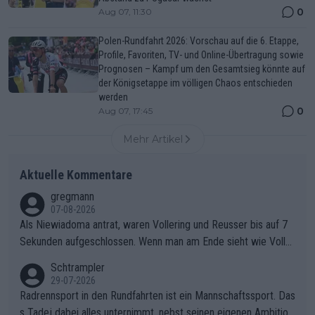
0
Aug 07, 11:30
Polen-Rundfahrt 2026: Vorschau auf die 6. Etappe,
Profile, Favoriten, TV- und Online-Übertragung sowie
Prognosen – Kampf um den Gesamtsieg könnte auf
der Königsetappe im völligen Chaos entschieden
werden
0
Aug 07, 17:45
Mehr Artikel
Aktuelle Kommentare
gregmann
07-08-2026
Als Niewiadoma antrat, waren Vollering und Reusser bis auf 7
Sekunden aufgeschlossen. Wenn man am Ende sieht wie Voller
ing Reusser hat stehen lassen, ist es unverständlich, wieso Voll
Schtrampler
ering die 7 Sekunden zu Niewiadoma nicht geschlossen hat un
29-07-2026
d den Abstand hat anwachsen lassen. Ein schwerer taktischer
Radrennsport in den Rundfahrten ist ein Mannschaftssport. Das
Fehler, der den Tour Sieg kosten wird.Diese Beobachtung trifft
s Tadej dabei alles unternimmt, nebst seinen eigenen Ambition