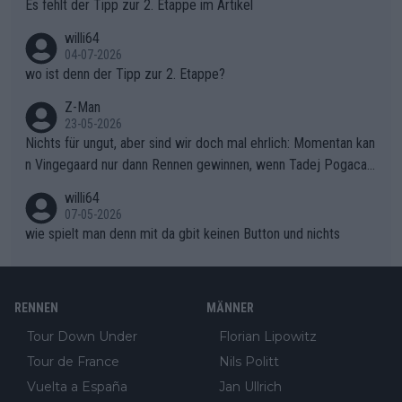
Es fehlt der Tipp zur 2. Etappe im Artikel
ma vor der Schlussetappe nach Nizza alle Trümpfe in die Hand
willi64
gibt. Diese Etappe wird sicher als der psychologische Wendep
04-07-2026
unkt dieser Tour in die Geschichte eingehen. Wenn man bei so
wo ist denn der Tipp zur 2. Etappe?
einem harten Aufstieg einmal den Moment verpasst und der K
onkurrentin die "zweite Luft" schenkt, ist der Schaden am Ber
Z-Man
23-05-2026
g kaum noch zu reparieren.Vor uns liegt nun das große Finale R
Nichts für ungut, aber sind wir doch mal ehrlich: Momentan kan
ichtung Nizza. Niewiadoma hat psychologisch Oberwasser, ab
n Vingegaard nur dann Rennen gewinnen, wenn Tadej Pogacar
er SD Worx und Vollering müssen jetzt All-In gehen. (gregman
nicht mitfährt!!!
n)
willi64
07-05-2026
wie spielt man denn mit da gbit keinen Button und nichts
RENNEN
MÄNNER
Tour Down Under
Florian Lipowitz
Tour de France
Nils Politt
Vuelta a España
Jan Ullrich