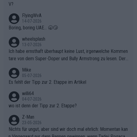
V?
elbst zuzufahren, verließ sich Vollering zu lange auf die Tempo
arbeit anderer.Niewiadomas Momentum: Niewiadoma nutzte g
FlyingWvA
enau diese Uneinigkeit im Verfolgerfeld, um ihren Rhythmus zu
14-07-2026
Boring, boring UAE... 🥱😴
finden und den Vorsprung in der gnadenlosen Windpassage de
s Berges kontinuierlich auszubauen.Die Quittung im FinaleReus
wheelsplash
sers Einbruch: Erst als Reusser komplett einbrach, übernahm V
13-07-2026
ollering die Initiative.Zu spätes Erwachen: Zu diesem Zeitpunkt
Ich habe ernsthaft überhaupt keine Lust, irgenwelche Kommen
war das Loch zu Niewiadoma bereits zu groß, um es im Allein
tare von dem Super-Doper und Bully Armstrong zu lesen. Der
gang auf den steilen Schlusskilometern noch einmal zu schließ
Typ ist so was von daneben. Er kann seine Meinung haben, abe
Mike
en.Teurer Sekundenpoker: Die Quittung sind nun 15 Sekunden
r die gehört nicht in dieses Medium!
05-07-2026
Rückstand im Gesamtklassement – ein Polster, das Niewiado
Es fehlt der Tipp zur 2. Etappe im Artikel
ma vor der Schlussetappe nach Nizza alle Trümpfe in die Hand
willi64
gibt. Diese Etappe wird sicher als der psychologische Wendep
04-07-2026
unkt dieser Tour in die Geschichte eingehen. Wenn man bei so
wo ist denn der Tipp zur 2. Etappe?
einem harten Aufstieg einmal den Moment verpasst und der K
onkurrentin die "zweite Luft" schenkt, ist der Schaden am Ber
Z-Man
23-05-2026
g kaum noch zu reparieren.Vor uns liegt nun das große Finale R
Nichts für ungut, aber sind wir doch mal ehrlich: Momentan kan
ichtung Nizza. Niewiadoma hat psychologisch Oberwasser, ab
n Vingegaard nur dann Rennen gewinnen, wenn Tadej Pogacar