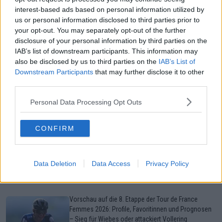
Sekunden Vorsprung auf Vollering
interest-based ads based on personal information utilized by
0
Aug 07, 18:34
us or personal information disclosed to third parties prior to
your opt-out. You may separately opt-out of the further
Vorschau auf die 8. Etappe der Tour de France
disclosure of your personal information by third parties on the
Femmes 2026: Profile, Favoritinnen und Prognosen
IAB’s list of downstream participants. This information may
– Sieg für Wiebes oder attackiert Vollering
also be disclosed by us to third parties on the
IAB’s List of
Niewiadomas Gelbes Trikot?
Downstream Participants
that may further disclose it to other
0
Aug 07, 18:09
third parties.
Polen-Rundfahrt 2026: Vorschau auf die 6. Etappe,
Personal Data Processing Opt Outs
Profile, Favoriten, TV- und Online-Übertragung sowie
Prognosen – Kampf um den Gesamtsieg könnte auf
der Königsetappe im völligen Chaos entschieden
CONFIRM
werden
0
Aug 07, 17:45
Mehr Artikel
Data Deletion
Data Access
Privacy Policy
Beliebte Nachrichten
Vorschau auf die 8. Etappe der Tour de France
Femmes 2026: Profile, Favoritinnen und Prognosen
– Sieg für Wiebes oder attackiert Vollering