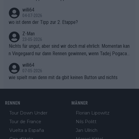
ma vor der Schlussetappe nach Nizza alle Trümpfe in die Hand
willi64
gibt. Diese Etappe wird sicher als der psychologische Wendep
04-07-2026
unkt dieser Tour in die Geschichte eingehen. Wenn man bei so
wo ist denn der Tipp zur 2. Etappe?
einem harten Aufstieg einmal den Moment verpasst und der K
onkurrentin die "zweite Luft" schenkt, ist der Schaden am Ber
Z-Man
23-05-2026
g kaum noch zu reparieren.Vor uns liegt nun das große Finale R
Nichts für ungut, aber sind wir doch mal ehrlich: Momentan kan
ichtung Nizza. Niewiadoma hat psychologisch Oberwasser, ab
n Vingegaard nur dann Rennen gewinnen, wenn Tadej Pogacar
er SD Worx und Vollering müssen jetzt All-In gehen. (gregman
nicht mitfährt!!!
n)
willi64
07-05-2026
wie spielt man denn mit da gbit keinen Button und nichts
RENNEN
MÄNNER
Tour Down Under
Florian Lipowitz
Tour de France
Nils Politt
Vuelta a España
Jan Ullrich
Giro d'Italia
Marcel Kittel