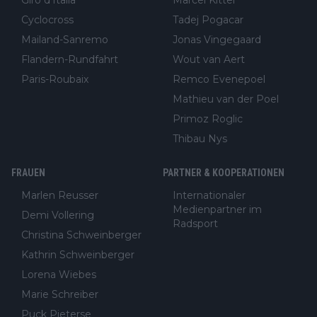
Cyclocross
Tadej Pogacar
Mailand-Sanremo
Jonas Vingegaard
Flandern-Rundfahrt
Wout van Aert
Paris-Roubaix
Remco Evenepoel
Mathieu van der Poel
Primoz Roglic
Thibau Nys
FRAUEN
PARTNER & KOOPERATIONEN
Marlen Reusser
Internationaler
Medienpartner im
Demi Vollering
Radsport
Christina Schweinberger
Kathrin Schweinberger
Lorena Wiebes
Marie Schreiber
Puck Pieterse