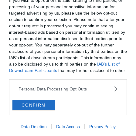
If you wish to opt-out of the sale, sharing to third parties, or
processing of your personal or sensitive information for
targeted advertising by us, please use the below opt-out
section to confirm your selection. Please note that after your
opt-out request is processed you may continue seeing
interest-based ads based on personal information utilized by
us or personal information disclosed to third parties prior to
your opt-out. You may separately opt-out of the further
disclosure of your personal information by third parties on the
Radsport
IAB’s list of downstream participants. This information may
VORSCHAU | Omloop het Nieuwsblad Women 2024
also be disclosed by us to third parties on the
IAB’s List of
- SD Worx-Protime's Kopecky, Vollering und
Downstream Participants
that may further disclose it to other
Wiebes gegen den Rest
third parties.
24 Februar 2024
Personal Data Processing Opt Outs
Mehr Artikel
CONFIRM
Gerade In
Data Deletion
Data Access
Privacy Policy