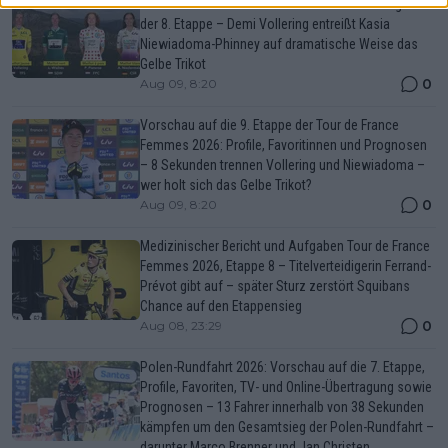
Tour de France Femmes 2026: Gesamtwertung nach
der 8. Etappe – Demi Vollering entreißt Kasia
Niewiadoma-Phinney auf dramatische Weise das
Gelbe Trikot
0
Aug 09, 8:20
Vorschau auf die 9. Etappe der Tour de France
Femmes 2026: Profile, Favoritinnen und Prognosen
– 8 Sekunden trennen Vollering und Niewiadoma –
wer holt sich das Gelbe Trikot?
0
Aug 09, 8:20
Medizinischer Bericht und Aufgaben Tour de France
Femmes 2026, Etappe 8 – Titelverteidigerin Ferrand-
Prévot gibt auf – später Sturz zerstört Squibans
Chance auf den Etappensieg
0
Aug 08, 23:29
Polen-Rundfahrt 2026: Vorschau auf die 7. Etappe,
Profile, Favoriten, TV- und Online-Übertragung sowie
Prognosen – 13 Fahrer innerhalb von 38 Sekunden
kämpfen um den Gesamtsieg der Polen-Rundfahrt –
darunter Marco Brenner und Jan Christen