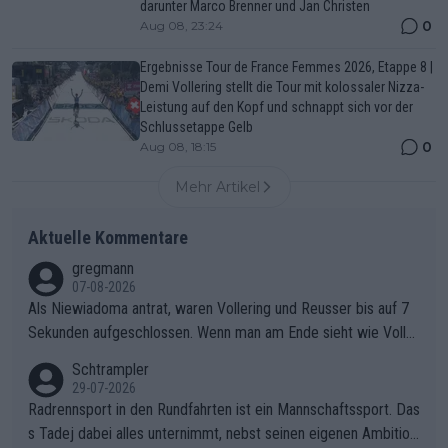
darunter Marco Brenner und Jan Christen
0
Aug 08, 23:24
Ergebnisse Tour de France Femmes 2026, Etappe 8 |
Demi Vollering stellt die Tour mit kolossaler Nizza-
Leistung auf den Kopf und schnappt sich vor der
Schlussetappe Gelb
0
Aug 08, 18:15
Mehr Artikel
Aktuelle Kommentare
gregmann
07-08-2026
Als Niewiadoma antrat, waren Vollering und Reusser bis auf 7
Sekunden aufgeschlossen. Wenn man am Ende sieht wie Voller
ing Reusser hat stehen lassen, ist es unverständlich, wieso Voll
Schtrampler
ering die 7 Sekunden zu Niewiadoma nicht geschlossen hat un
29-07-2026
d den Abstand hat anwachsen lassen. Ein schwerer taktischer
Radrennsport in den Rundfahrten ist ein Mannschaftssport. Das
Fehler, der den Tour Sieg kosten wird.Diese Beobachtung trifft
s Tadej dabei alles unternimmt, nebst seinen eigenen Ambition