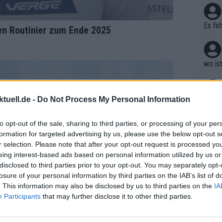
haben
Es feh
en Routinier zum Ende 2025
wo is
tuell.de -
Do Not Process My Personal Information
Nicht
kann 
to opt-out of the sale, sharing to third parties, or processing of your per
ogacar
formation for targeted advertising by us, please use the below opt-out s
r selection. Please note that after your opt-out request is processed y
wie s
eing interest-based ads based on personal information utilized by us or
disclosed to third parties prior to your opt-out. You may separately opt-
losure of your personal information by third parties on the IAB’s list of
. This information may also be disclosed by us to third parties on the
IA
Tut mi
Participants
that may further disclose it to other third parties.
ert B
einen