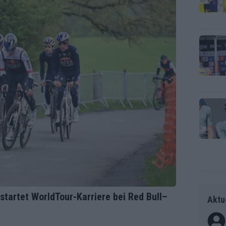
tartet WorldTour-Karriere bei Red Bull–
Aktu