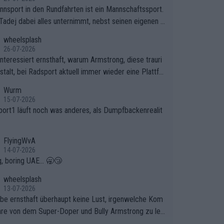
nnsport in den Rundfahrten ist ein Mannschaftssport.
Tadej dabei alles unternimmt, nebst seinen eigenen A
onen, gegenüber seinen Helfern Solidarität zu zeigen
wheelsplash
o das ganze Team auch mental stark zu machen und
26-07-2026
et am Erfolg teilzuhaben, ist ihm ganz hoch anzurech
interessiert ernsthaft, warum Armstrong, diese trauri
Das ist ein Zeichen weit über den Radsport hinaus.
stalt, bei Radsport aktuell immer wieder eine Plattfo
ndet. Könnte mir die Redaktion diese Frage beantwort
Wurm
15-07-2026
port1 läuft noch was anderes, als Dumpfbackenrealit
FlyingWvA
14-07-2026
g, boring UAE... 🥱😴
wheelsplash
13-07-2026
abe ernsthaft überhaupt keine Lust, irgenwelche Kom
re von dem Super-Doper und Bully Armstrong zu les
er Typ ist so was von daneben. Er kann seine Meinung