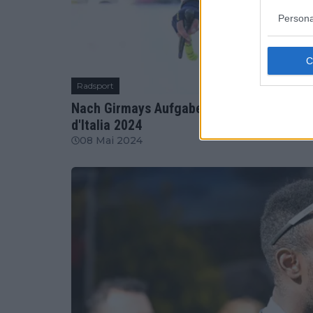
Persona
Radsport
Nach Girmays Aufgabe verliert Intermarch
d'Italia 2024
08 Mai 2024