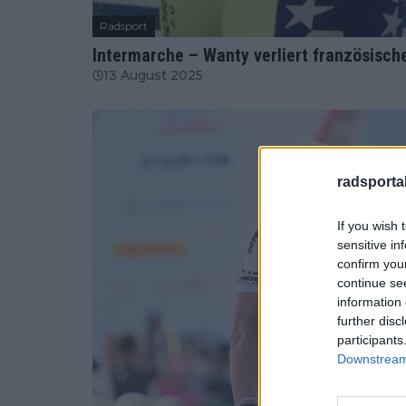
Radsport
Intermarche – Wanty verliert französisch
13 August 2025
radsportak
If you wish 
sensitive in
confirm you
continue se
information 
further disc
participants
Downstream 