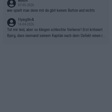
willi64
07-05-2026
wie spielt man denn mit da gbit keinen Button und nichts
FlyingWvA
16-04-2026
Tut mir leid, aber so klingen schlechte Verlierer! Erst kritisiert
Bjerg, dass niemand seinem Kapitän nach dem Defekt einen ro
ten Teppich ausrollt. Dann schimpft Pogacar selber über seine
"Shimano-Schubkarre", ehe Morgado denkt, dass der Weltmeis
ter mit einem platten Reifen ins Velodrome einfuhr. Schlechter
Stil!!! Insbesondere, wenn man sich die Rennsituation vor dem
Defekt anschaut - wer andern eine Grube gräbt, fällt selbst hin
ein.