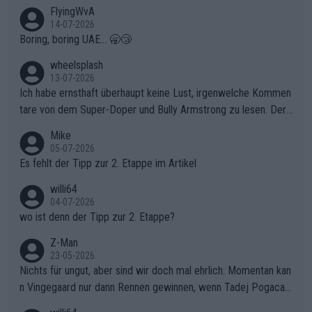
FlyingWvA
14-07-2026
Boring, boring UAE... 🥱😴
wheelsplash
13-07-2026
Ich habe ernsthaft überhaupt keine Lust, irgenwelche Kommen
tare von dem Super-Doper und Bully Armstrong zu lesen. Der
Typ ist so was von daneben. Er kann seine Meinung haben, abe
Mike
r die gehört nicht in dieses Medium!
05-07-2026
Es fehlt der Tipp zur 2. Etappe im Artikel
willi64
04-07-2026
wo ist denn der Tipp zur 2. Etappe?
Z-Man
23-05-2026
Nichts für ungut, aber sind wir doch mal ehrlich: Momentan kan
n Vingegaard nur dann Rennen gewinnen, wenn Tadej Pogacar
nicht mitfährt!!!