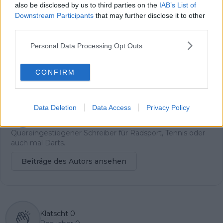
Ordner – überprüfe ihn daher bitte ebenfalls.
also be disclosed by us to third parties on the
IAB’s List of
Alle wichtigen News, Ergebnisse und
Downstream Participants
that may further disclose it to other
Rennvorschauen – täglich kompakt per E-
third parties.
Mail.
Personal Data Processing Opt Outs
CONFIRM
Abonnieren
Data Deletion
Data Access
Privacy Policy
Dirk Linnemann
Quereingestiegener Schreiber für Radsport, Tennis oder
auch mal Darts.
Beiträge des Autors ansehen
Klatscht
0