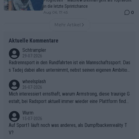
Prognosen – Matthew Brennan geht als Topfavorit
in die letzte Sprintchance
0
Aug 06, 17:45
Mehr Artikel
Aktuelle Kommentare
Schtrampler
29-07-2026
Radrennsport in den Rundfahrten ist ein Mannschaftssport. Das
s Tadej dabei alles unternimmt, nebst seinen eigenen Ambition
en, gegenüber seinen Helfern Solidarität zu zeigen und so das
wheelsplash
ganze Team auch mental stark zu machen und konkret am Erf
26-07-2026
olg teilzuhaben, ist ihm ganz hoch anzurechnen. Das ist ein Zei
Mich interessiert ernsthaft, warum Armstrong, diese traurige G
chen weit über den Radsport hinaus.
estalt, bei Radsport aktuell immer wieder eine Plattform finde
t. Könnte mir die Redaktion diese Frage beantworten?
Wurm
15-07-2026
Auf Sport1 läuft noch was anderes, als Dumpfbackenreality T
V?