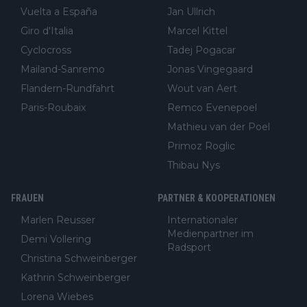
Vuelta a España
Jan Ullrich
Giro d'Italia
Marcel Kittel
Cyclocross
Tadej Pogacar
Mailand-Sanremo
Jonas Vingegaard
Flandern-Rundfahrt
Wout van Aert
Paris-Roubaix
Remco Evenepoel
Mathieu van der Poel
Primoz Roglic
Thibau Nys
FRAUEN
PARTNER & KOOPERATIONEN
Marlen Reusser
Internationaler
Medienpartner im
Demi Vollering
Radsport
Christina Schweinberger
Kathrin Schweinberger
Lorena Wiebes