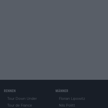
RENNEN
MÄNNER
Tour Down Under
Florian Lipowitz
Tour de France
Nils Politt