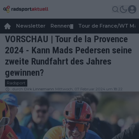
Newsletter
Rennen
Tour de France/WT Ma
▼
VORSCHAU | Tour de la Provence
2024 - Kann Mads Pedersen seine
zweite Rundfahrt des Jahres
gewinnen?
Radsport
durch
Dirk Linnemann
Mittwoch, 07 Februar 2024 um 18:22