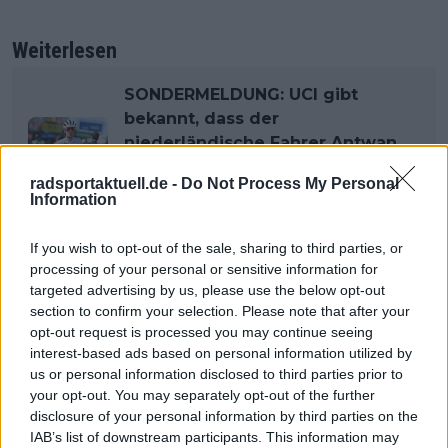
Weiterlesen
SONDERMELDUNG: UCI gibt
bekannt, dass der
niederländische Fahrer Antwan
Tolhoek positiv auf Steroide
radsportaktuell.de -
Do Not Process My Personal
getestet wurde
Information
Hier können Sie die Figueira
Champions Classic 2024 live im
If you wish to opt-out of the sale, sharing to third parties, or
TV sehen
processing of your personal or sensitive information for
targeted advertising by us, please use the below opt-out
section to confirm your selection. Please note that after your
opt-out request is processed you may continue seeing
Jetzt kostenlos den RadsportAktuell-
interest-based ads based on personal information utilized by
Newsletter abonnieren!
us or personal information disclosed to third parties prior to
your opt-out. You may separately opt-out of the further
Nachdem du auf „Abonnieren“ geklickt hast,
disclosure of your personal information by third parties on the
erhältst du sofort eine E-Mail von uns. Bei
IAB’s list of downstream participants. This information may
einigen Lesern landet diese im Spam-