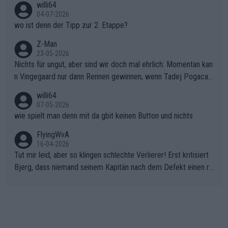
willi64
04-07-2026
wo ist denn der Tipp zur 2. Etappe?
Z-Man
23-05-2026
Nichts für ungut, aber sind wir doch mal ehrlich: Momentan kan
n Vingegaard nur dann Rennen gewinnen, wenn Tadej Pogacar
nicht mitfährt!!!
willi64
07-05-2026
wie spielt man denn mit da gbit keinen Button und nichts
FlyingWvA
16-04-2026
Tut mir leid, aber so klingen schlechte Verlierer! Erst kritisiert
Bjerg, dass niemand seinem Kapitän nach dem Defekt einen ro
ten Teppich ausrollt. Dann schimpft Pogacar selber über seine
"Shimano-Schubkarre", ehe Morgado denkt, dass der Weltmeis
ter mit einem platten Reifen ins Velodrome einfuhr. Schlechter
Stil!!! Insbesondere, wenn man sich die Rennsituation vor dem