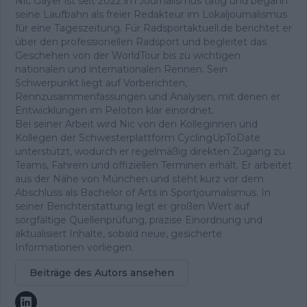
Nic Gayer ist seit 2022 im Journalismus tätig und begann
seine Laufbahn als freier Redakteur im Lokaljournalismus
für eine Tageszeitung. Für Radsportaktuell.de berichtet er
über den professionellen Radsport und begleitet das
Geschehen von der WorldTour bis zu wichtigen
nationalen und internationalen Rennen. Sein
Schwerpunkt liegt auf Vorberichten,
Rennzusammenfassungen und Analysen, mit denen er
Entwicklungen im Peloton klar einordnet.
Bei seiner Arbeit wird Nic von den Kolleginnen und
Kollegen der Schwesterplattform CyclingUpToDate
unterstützt, wodurch er regelmäßig direkten Zugang zu
Teams, Fahrern und offiziellen Terminen erhält. Er arbeitet
aus der Nähe von München und steht kurz vor dem
Abschluss als Bachelor of Arts in Sportjournalismus. In
seiner Berichterstattung legt er großen Wert auf
sorgfältige Quellenprüfung, präzise Einordnung und
aktualisiert Inhalte, sobald neue, gesicherte
Informationen vorliegen.
Beiträge des Autors ansehen