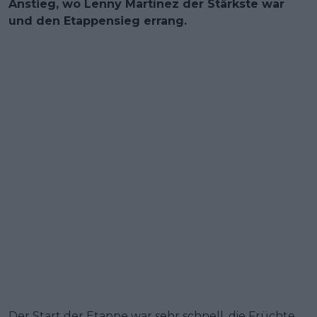
Anstieg, wo Lenny Martínez der Stärkste war
und den Etappensieg errang.
Der Start der Etappe war sehr schnell, die Früchte