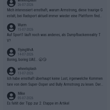
wheelsplash
ganze Team auch mental stark zu machen und konkret am Erf
26-07-2026
olg teilzuhaben, ist ihm ganz hoch anzurechnen. Das ist ein Zei
Mich interessiert ernsthaft, warum Armstrong, diese traurige G
chen weit über den Radsport hinaus.
estalt, bei Radsport aktuell immer wieder eine Plattform finde
t. Könnte mir die Redaktion diese Frage beantworten?
Wurm
15-07-2026
Auf Sport1 läuft noch was anderes, als Dumpfbackenreality T
V?
FlyingWvA
14-07-2026
Boring, boring UAE... 🥱😴
wheelsplash
13-07-2026
Ich habe ernsthaft überhaupt keine Lust, irgenwelche Kommen
tare von dem Super-Doper und Bully Armstrong zu lesen. Der
Typ ist so was von daneben. Er kann seine Meinung haben, abe
Mike
r die gehört nicht in dieses Medium!
05-07-2026
Es fehlt der Tipp zur 2. Etappe im Artikel