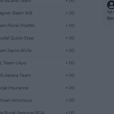
S Astana Team
+ 00
Tut 
gner Bazin WB
+ 00
Bjer
oten
am Picnic PostNL
+ 00
ne "
meis
udal Quick-Step
+ 00
chte
r de
am Jayco-AlUla
+ 00
bst 
L Team Ukyo
+ 00
S Astana Team
+ 00
ojai Insurance
+ 00
hrain Victorious
+ 00
ja Rural-Seguros RGA
+ 00