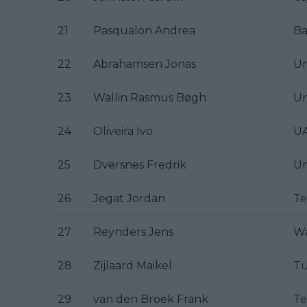
21
Pasqualon Andrea
Ba
22
Abrahamsen Jonas
Un
23
Wallin Rasmus Bøgh
Un
24
Oliveira Ivo
UA
25
Dversnes Fredrik
Un
26
Jegat Jordan
Te
27
Reynders Jens
Wa
28
Zijlaard Maikel
Tu
29
van den Broek Frank
Te