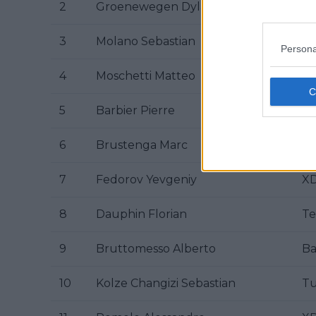
2
Groenewegen Dylan
Te
3
Molano Sebastian
UA
Persona
4
Moschetti Matteo
Q3
5
Barbier Pierre
Wa
6
Brustenga Marc
Eq
7
Fedorov Yevgeniy
XD
8
Dauphin Florian
Te
9
Bruttomesso Alberto
Ba
10
Kolze Changizi Sebastian
Tu