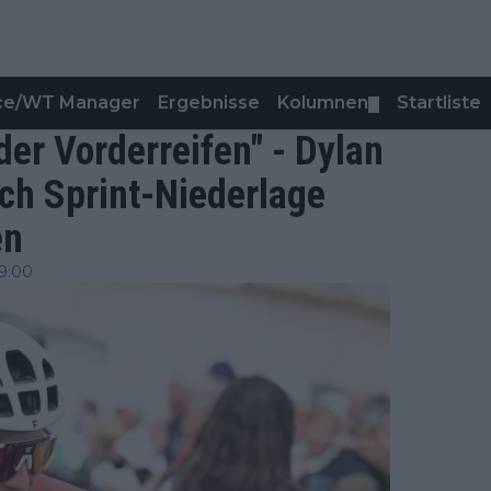
nce/WT Manager
Ergebnisse
Kolumnen
Startliste
▼
der Vorderreifen" - Dylan
h Sprint-Niederlage
en
9:00