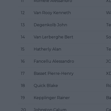
11
Romele Alessandro
XD
12
Van Rooy Kenneth
Wa
13
Degenkolb John
Te
14
Van Lerberghe Bert
So
15
Hatherly Alan
Te
16
Fancellu Alessandro
JC
17
Basset Pierre-Henry
XD
18
Quick Blake
Ro
19
Kepplinger Rainer
Ba
20
Johnston Calum
Ca