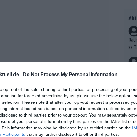
Akt
Radr
ss T
onen
as g
Erfo
Mich
tuell.de -
Do Not Process My Personal Information
Zeic
Gest
et. 
to opt-out of the sale, sharing to third parties, or processing of your per
formation for targeted advertising by us, please use the below opt-out s
Auf 
r selection. Please note that after your opt-out request is processed y
eing interest-based ads based on personal information utilized by us or
V?
disclosed to third parties prior to your opt-out. You may separately opt-
losure of your personal information by third parties on the IAB’s list of
udal Quick-Step
14
04:16:23
. This information may also be disclosed by us to third parties on the
IA
Bori
Participants
that may further disclose it to other third parties.