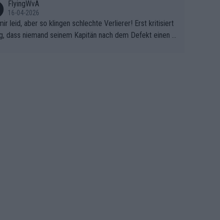
FlyingWvA
16-04-2026
mir leid, aber so klingen schlechte Verlierer! Erst kritisiert
g, dass niemand seinem Kapitän nach dem Defekt einen r
 Teppich ausrollt. Dann schimpft Pogacar selber über sei
Shimano-Schubkarre", ehe Morgado denkt, dass der Welt
ter mit einem platten Reifen ins Velodrome einfuhr. Schle
r Stil!!! Insbesondere, wenn man sich die Rennsituation vo
m Defekt anschaut - wer andern eine Grube gräbt, fällt sel
hinein.