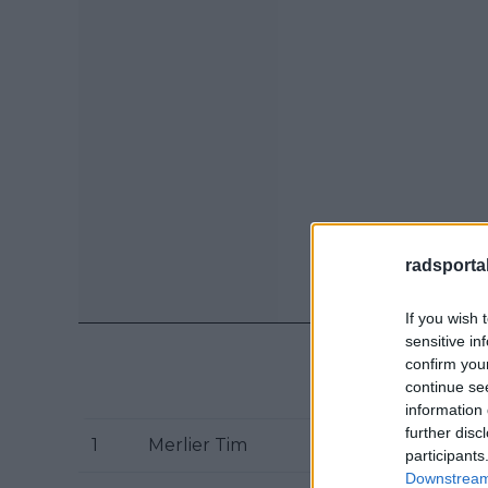
radsportak
If you wish 
sensitive in
confirm you
continue se
information 
further disc
1
Merlier Tim
So
participants
Downstream 